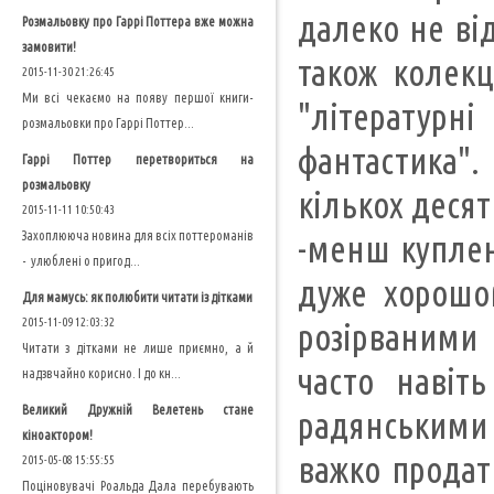
далеко не ві
Розмальовку про Гаррі Поттера вже можна
замовити!
також колекці
2015-11-30 21:26:45
Ми всі чекаємо на появу першої книги-
"літературні
розмальовки про Гаррі Поттер...
фантастика"
Гаррі Поттер перетвориться на
розмальовку
кількох десят
2015-11-11 10:50:43
Захоплююча новина для всіх поттероманів
-менш куплен
- улюблені о пригод...
дуже хорошом
Для мамусь: як полюбити читати із дітками
2015-11-09 12:03:32
розірваними 
Читати з дітками не лише приємно, а й
часто навіт
надзвчайно корисно. І до кн...
Великий Дружній Велетень стане
радянськими 
кіноактором!
важко продат
2015-05-08 15:55:55
Поціновувачі Роальда Дала перебувають