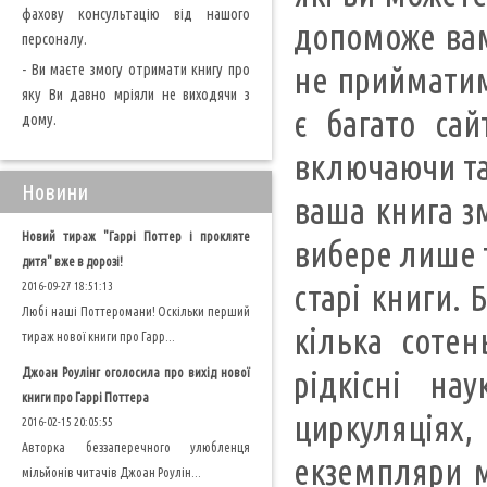
фахову консультацію від нашого
допоможе вам
персоналу.
- Ви маєте змогу отримати книгу про
не прийматим
яку Ви давно мріяли не виходячи з
є багато сай
дому.
включаючи так
Новини
ваша книга з
Новий тираж "Гаррі Поттер і прокляте
вибере лише т
дитя" вже в дорозі!
старі книги. 
2016-09-27 18:51:13
Любі наші Поттеромани! Оскільки перший
кілька сотен
тираж нової книги про Гарр...
Джоан Роулінг оголосила про вихід нової
рідкісні на
книги про Гаррі Поттера
циркуляціях, 
2016-02-15 20:05:55
Авторка беззаперечного улюбленця
екземпляри м
мільйонів читачів Джоан Роулін...