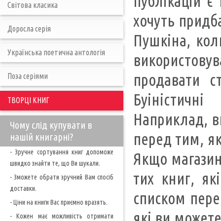
публікацій є
Світова класика
хочуть придба
Доросла серія
Пушкіна, кол
Українська поетична антологія
використовув
продавати с
Поза серіями
Буіністичні
ТВОРЦІ КНИГ
Наприклад, ви
Чому слід купувати в
перед тим, як
нашій книгарні?
- Зручне сортування книг допоможе
Якщо магазин 
швидко знайти те, що Ви шукали.
тих книг, які
- Зможете обрати зручний Вам спосіб
доставки.
списком перей
- Ціни на книги Вас приємно вразять.
які ви можете
- Кожен має можливість отримати