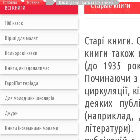
Головна
Новини
Как и где продать старые книги
Старые книги
ВСІ КНИГИ
100 казок
Старі книги. 
Вірші для малят
книги також 
Кольорові казки
(до 1935 ро
Книги, які здолали час
Починаючи з 
ГарріПоттеріада
циркуляції, к
Для молодших школярів
деяких публ
(наприклад, 
Джури
літератури)
Книги іноземними мовами