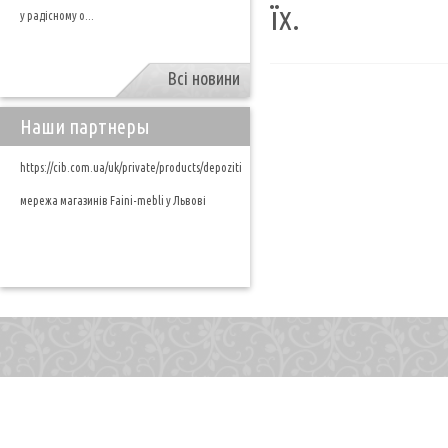
їх.
у радісному о...
Всі новини
Наши партнеры
https://cib.com.ua/uk/private/products/depoziti
мережа магазинів Faini-mebli у Львові