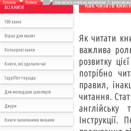
Головна
Новини
Как читать книги на английском 🚩 дочитаю кн
Как читать книг
ВСІ КНИГИ
100 казок
Як читати кн
Вірші для малят
важлива роль
Кольорові казки
розвитку ціє
Книги, які здолали час
потрібно чи
ГарріПоттеріада
правил, інак
Для молодших школярів
читання. Стат
англійську 
Джури
Інструкції.
Книги іноземними мовами