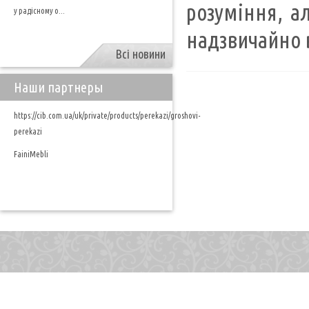
розуміння, а
у радісному о...
надзвичайно 
Всі новини
Наши партнеры
https://cib.com.ua/uk/private/products/perekazi/groshovi-
perekazi
FainiMebli