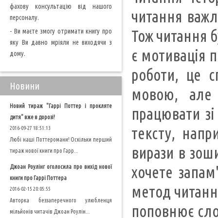
фахову консультацію від нашого
читання важл
персоналу.
- Ви маєте змогу отримати книгу про
Тож читання б
яку Ви давно мріяли не виходячи з
є мотивація п
дому.
роботи, це 
Новини
мовою, але 
Новий тираж "Гаррі Поттер і прокляте
працювати зі
дитя" вже в дорозі!
тексту, напр
2016-09-27 18:51:13
Любі наші Поттеромани! Оскільки перший
вирази в зоши
тираж нової книги про Гарр...
Джоан Роулінг оголосила про вихід нової
хочете запам
книги про Гаррі Поттера
метод читання
2016-02-15 20:05:55
Авторка беззаперечного улюбленця
поповнює слов
мільйонів читачів Джоан Роулін...