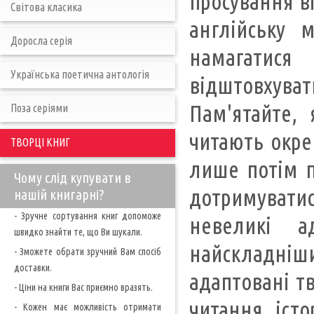
просування в
Світова класика
англійську 
Доросла серія
намагатис
Українська поетична антологія
відштовхува
Пам'ятайте,
Поза серіями
читають окрем
ТВОРЦІ КНИГ
лише потім п
Чому слід купувати в
дотримуватися
нашій книгарні?
- Зручне сортування книг допоможе
невеликі а
швидко знайти те, що Ви шукали.
найскладніших
- Зможете обрати зручний Вам спосіб
доставки.
адаптовані т
- Ціни на книги Вас приємно вразять.
читання істо
- Кожен має можливість отримати