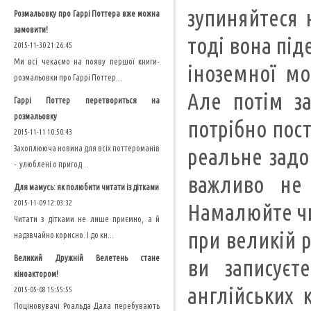
зупиняйтеся 
Розмальовку про Гаррі Поттера вже можна
замовити!
тоді вона під
2015-11-30 21:26:45
Ми всі чекаємо на появу першої книги-
іноземної мо
розмальовки про Гаррі Поттер...
Але потім за
Гаррі Поттер перетвориться на
розмальовку
потрібно пос
2015-11-11 10:50:43
Захоплююча новина для всіх поттероманів
реальне задо
- улюблені о пригод...
важливо не 
Для мамусь: як полюбити читати із дітками
2015-11-09 12:03:32
Намалюйте чи
Читати з дітками не лише приємно, а й
при великій 
надзвчайно корисно. І до кн...
Великий Дружній Велетень стане
ви записуєт
кіноактором!
англійських 
2015-05-08 15:55:55
Поціновувачі Роальда Дала перебувають