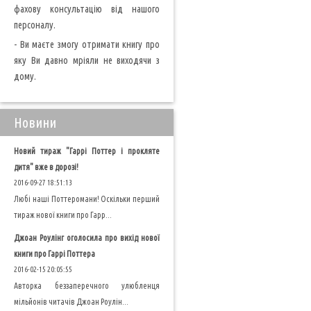
фахову консультацію від нашого
персоналу.
- Ви маєте змогу отримати книгу про
яку Ви давно мріяли не виходячи з
дому.
Новини
Новий тираж "Гаррі Поттер і прокляте
дитя" вже в дорозі!
2016-09-27 18:51:13
Любі наші Поттеромани! Оскільки перший
тираж нової книги про Гарр...
Джоан Роулінг оголосила про вихід нової
книги про Гаррі Поттера
2016-02-15 20:05:55
Авторка беззаперечного улюбленця
мільйонів читачів Джоан Роулін...