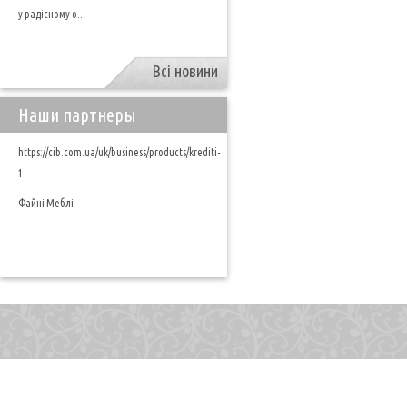
у радісному о...
Всі новини
Наши партнеры
https://cib.com.ua/uk/business/products/krediti-
1
Файні Меблі