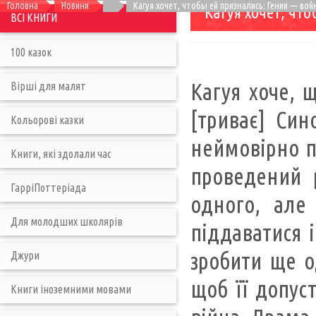
Головна
Новини
Кагуя хочет, чтобы ей признались: Гении — вой
Кагуя хочет, чт
ВСІ КНИГИ
100 казок
Кагуя хоче, щ
Вірші для малят
[триває] Син
Кольорові казки
неймовірно пр
Книги, які здолали час
проведений 
ГарріПоттеріада
одного, але
Для молодших школярів
піддаватися 
зробити ще о
Джури
щоб її допуст
Книги іноземними мовами