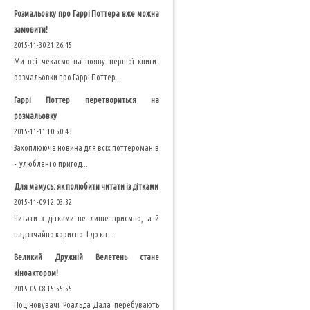
Розмальовку про Гаррі Поттера вже можна
замовити!
2015-11-30 21:26:45
Ми всі чекаємо на появу першої книги-
розмальовки про Гаррі Поттер...
Гаррі Поттер перетвориться на
розмальовку
2015-11-11 10:50:43
Захоплююча новина для всіх поттероманів
- улюблені о пригод...
Для мамусь: як полюбити читати із дітками
2015-11-09 12:03:32
Читати з дітками не лише приємно, а й
надзвчайно корисно. І до кн...
Великий Дружній Велетень стане
кіноактором!
2015-05-08 15:55:55
Поціновувачі Роальда Дала перебувають