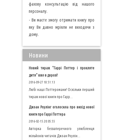
фахову консультацію від нашого
персоналу.
- Ви маєте змогу отримати книгу про
яку Ви давно мріяли не виходячи з
дому.
Новини
Новий тираж "Гаррі Поттер і прокляте
дитя" вже в дорозі!
2016-09-27 18:51:13
Любі наші Поттеромани! Оскільки перший
тираж нової книги про Гарр...
Джоан Роулінг оголосила про вихід нової
книги про Гаррі Поттера
2016-02-15 20:05:55
Авторка беззаперечного улюбленця
мільйонів читачів Джоан Роулін...