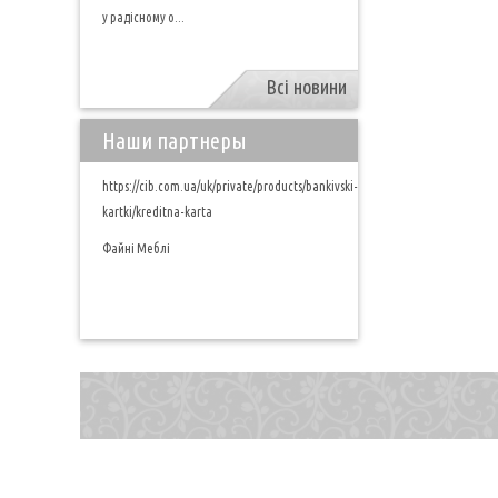
у радісному о...
Всі новини
Наши партнеры
https://cib.com.ua/uk/private/products/bankivski-
kartki/kreditna-karta
Файні Меблі