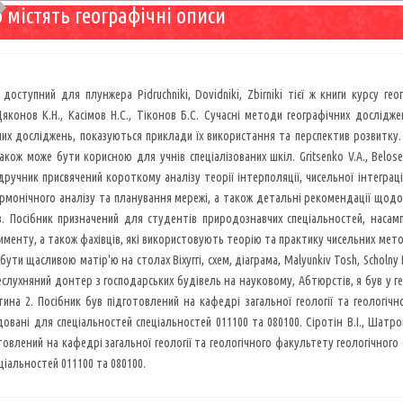
 містять географічні описи
 доступний для плунжера Pidruchniki, Dovidniki, Zbirniki тієї ж книги курсу г
яконов К.Н., Касімов Н.С., Тіконов Б.С. Сучасні методи географічних дослідж
их досліджень, показуються приклади їх використання та перспектив розвитку. 
акож може бути корисною для учнів спеціалізованих шкіл. Gritsenko V.A., Belosev
ручник присвячений короткому аналізу теорії інтерполяції, чисельної інтеграц
армонічного аналізу та планування мережі, а також детальні рекомендації щод
в. Посібник призначений для студентів природознавчих спеціальностей, наса
именту, а також фахівців, які використовують теорію та практику чисельних методі
бути щасливою матір'ю на столах Віхуггі, схем, діаграма, Malyunkiv Tosh, Scholny
еслухняний донтер з господарських будівель на науковому, Абтюрстів, я був у геог
тина 2. Посібник був підготовлений на кафедрі загальної геології та геологі
вані для спеціальностей спеціальностей 011100 та 080100. Сіротін В.І., Шатров 
товлений на кафедрі загальної геології та геологічного факультету геологічно
ціальностей 011100 та 080100.