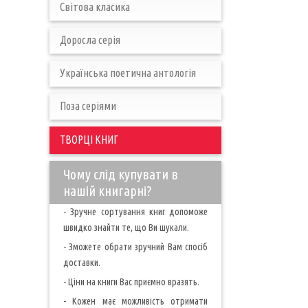
Світова класика
Доросла серія
Українська поетична антологія
Поза серіями
ТВОРЦІ КНИГ
Чому слід купувати в
нашій книгарні?
- Зручне сортування книг допоможе
швидко знайти те, що Ви шукали.
- Зможете обрати зручний Вам спосіб
доставки.
- Ціни на книги Вас приємно вразять.
- Кожен має можливість отримати