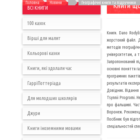
Головна
Новини
Географічні книги та підручники
Книги що
ВСІ КНИГИ
100 казок
Книги. Dano Rodylі
Вірші для малят
жорстокий файл. Д
методів географічн
Кольорові казки
університетам, а т
Запропонований під
Книги, які здолали час
основні поняття г
програмних пакеті
ГарріПоттеріада
результатів експер
Довідник. Відання 
Tsynnii Progromi. Н
Для молодших школярів
про фальшиві. Час
Воронеж. Рекомендо
Джури
Посібник був підго
спеціальностей спе
Книги іноземними мовами