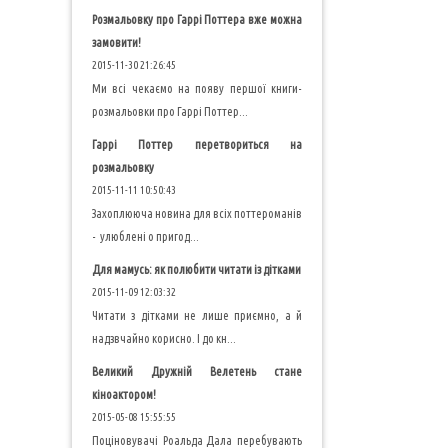
Розмальовку про Гаррі Поттера вже можна
замовити!
2015-11-30 21:26:45
Ми всі чекаємо на появу першої книги-
розмальовки про Гаррі Поттер...
Гаррі Поттер перетвориться на
розмальовку
2015-11-11 10:50:43
Захоплююча новина для всіх поттероманів
- улюблені о пригод...
Для мамусь: як полюбити читати із дітками
2015-11-09 12:03:32
Читати з дітками не лише приємно, а й
надзвчайно корисно. І до кн...
Великий Дружній Велетень стане
кіноактором!
2015-05-08 15:55:55
Поціновувачі Роальда Дала перебувають