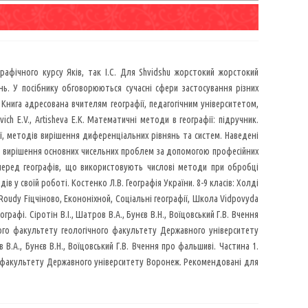
еографічного курсу Яків, так І.С. Для Shvidshu жорстокий жорстокий
ень. У посібнику обговорюються сучасні сфери застосування різних
Книга адресована вчителям географії, педагогічним університетом,
ich E.V., Artisheva E.K. Математичні методи в географії: підручник.
ії, методів вирішення диференціальних рівнянь та систем. Наведені
о вирішення основних чисельних проблем за допомогою професійних
мперед географів, що використовують числові методи при обробці
в у своїй роботі. Костенко Л.В. Географія України. 8-9 класів: Холді
 Roudy Fіцчіново, Екононіхной, Соціальні географії, Школа Vidpovyda
рафі. Сіротін В.І., Шатров В.А., Бунєв В.Н., Воїцовський Г.В. Вчення
чного факультету геологічного факультету Державного університету
В.А., Бунєв В.Н., Воїцовський Г.В. Вчення про фальшиві. Частина 1.
го факультету Державного університету Воронеж. Рекомендовані для