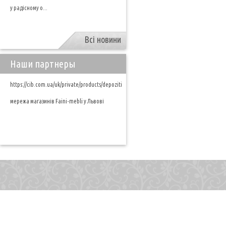
у радісному о...
Всі новини
Наши партнеры
https://cib.com.ua/uk/private/products/depoziti
мережа магазинів Faini-mebli у Львові