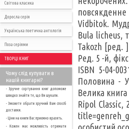
некорочених
Світова класика
повсякденне 
Доросла серія
Vidbitok. Муд
Українська поетична антологія
Bula licheus,
Takozh [ред. 
Поза серіями
Ред. 5 -й, фік
ТВОРЦІ КНИГ
ISBN 5-04-003
Чому слід купувати в
Половина - У
нашій книгарні?
- Зручне сортування книг допоможе
Велика книга 
швидко знайти те, що Ви шукали.
Ripol Classic,
- Зможете обрати зручний Вам спосіб
доставки.
title=genreh_
- Ціни на книги Вас приємно вразять.
особистий осо
- Кожен має можливість отримати