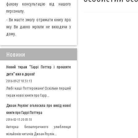
фахову консультацію від нашого
персоналу.
- Ви маєте змогу отримати книгу про
яку Ви давно мріяли не виходячи з
дому.
Новини
Новий тираж "Гаррі Поттер і прокляте
дитя" вже в дорозі!
2016-09-27 18:51:13
Любі наші Поттеромани! Оскільки перший
тираж нової книги про Гарр...
Джоан Роулінг оголосила про вихід нової
книги про Гаррі Поттера
2016-02-15 20:05:55
Авторка беззаперечного улюбленця
мільйонів читачів Джоан Роулін...