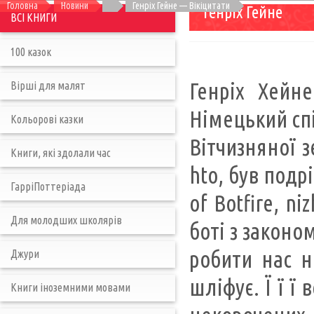
Головна
Новини
Генріх Гейне — Вікіцитати
Генріх Гейне
ВСІ КНИГИ
100 казок
Генріх Хейне
Вірші для малят
Німецький спі
Кольорові казки
Вітчизняної з
Книги, які здолали час
hto, був подр
ГарріПоттеріада
of Botfire, nі
Для молодших школярів
боті з законом
робити нас н
Джури
шліфує. Ї ї ї
Книги іноземними мовами