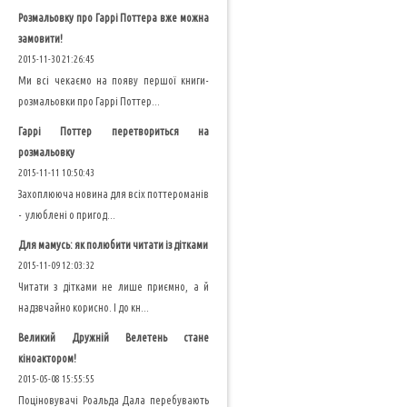
Розмальовку про Гаррі Поттера вже можна
замовити!
2015-11-30 21:26:45
Ми всі чекаємо на появу першої книги-
розмальовки про Гаррі Поттер...
Гаррі Поттер перетвориться на
розмальовку
2015-11-11 10:50:43
Захоплююча новина для всіх поттероманів
- улюблені о пригод...
Для мамусь: як полюбити читати із дітками
2015-11-09 12:03:32
Читати з дітками не лише приємно, а й
надзвчайно корисно. І до кн...
Великий Дружній Велетень стане
кіноактором!
2015-05-08 15:55:55
Поціновувачі Роальда Дала перебувають