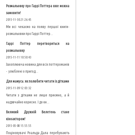
Розмальовку про Гаррі Поттера вже можна
замовити!
2015-11-30 21:26:45
Ми всі чекаємо на появу першої книги-
розмальовки про Гаррі Поттер...
Гаррі Поттер перетвориться на
розмальовку
2015-11-11 10:50:43
Захоплююча новина для всіх поттероманів
- улюблені о пригод...
Для мамусь: як полюбити читати із дітками
2015-11-09 12:03:32
Читати з дітками не лише приємно, а й
надзвчайно корисно. І до кн...
Великий Дружній Велетень стане
кіноактором!
2015-05-08 15:55:55
Поціновувачі Роальда Дала перебувають