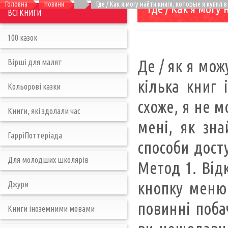
Головна
Новини
Где / Как я могу найти книги, которые я купил в
Где / Как я могу
ВСІ КНИГИ
100 казок
Де / як я мож
Вірші для малят
кілька книг і
Кольорові казки
схоже, я не м
Книги, які здолали час
мені, як зна
ГарріПоттеріада
способи досту
Для молодших школярів
Метод 1. Відк
кнопку меню 
Джури
повинні побач
Книги іноземними мовами