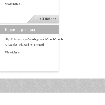
у радісному о...
Всі новини
Наши партнеры
https://cib.com.ua/uk/private/products/krediti/kredit-
na-kupivlyu-zhitlovoji-neruhomosti
FМеблі Львів