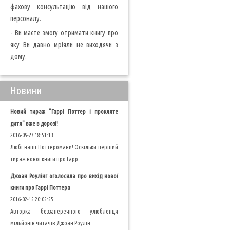
фахову консультацію від нашого
персоналу.
- Ви маєте змогу отримати книгу про
яку Ви давно мріяли не виходячи з
дому.
Новини
Новий тираж "Гаррі Поттер і прокляте
дитя" вже в дорозі!
2016-09-27 18:51:13
Любі наші Поттеромани! Оскільки перший
тираж нової книги про Гарр...
Джоан Роулінг оголосила про вихід нової
книги про Гаррі Поттера
2016-02-15 20:05:55
Авторка беззаперечного улюбленця
мільйонів читачів Джоан Роулін...