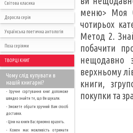
ви нещодавно
Світова класика
меню> Моя бі
Доросла серія
чотирьох кате
Українська поетична антологія
Метод 2. Зна
побачити про
Поза серіями
нещодавно з
ТВОРЦІ КНИГ
верхньому лів
Чому слід купувати в
книги, згруп
нашій книгарні?
- Зручне сортування книг допоможе
покупки та зр
швидко знайти те, що Ви шукали.
- Зможете обрати зручний Вам спосіб
доставки.
- Ціни на книги Вас приємно вразять.
- Кожен має можливість отримати