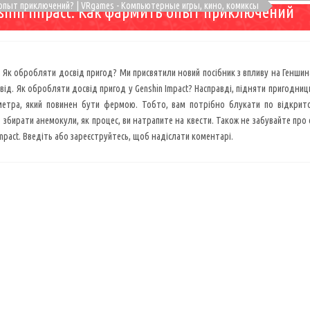
ь опыт приключений? | VRgames - Компьютерные игры, кино, комиксы
shin Impact. Как фармить опыт приключений
 Як обробляти досвід пригод? Ми присвятили новий посібник з впливу на Геншина
ід. Як обробляти досвід пригод у Genshin Impact? Насправді, підняти пригодниць
метра, який повинен бути фермою. Тобто, вам потрібно блукати по відкритом
 збирати анемокули, як процес, ви натрапите на квести. Також не забувайте про с
Impact. Введіть або зареєструйтесь, щоб надіслати коментарі.