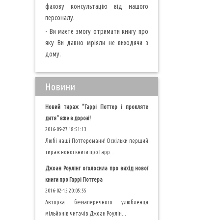
фахову консультацію від нашого
персоналу.
- Ви маєте змогу отримати книгу про
яку Ви давно мріяли не виходячи з
дому.
Новини
Новий тираж "Гаррі Поттер і прокляте
дитя" вже в дорозі!
2016-09-27 18:51:13
Любі наші Поттеромани! Оскільки перший
тираж нової книги про Гарр...
Джоан Роулінг оголосила про вихід нової
книги про Гаррі Поттера
2016-02-15 20:05:55
Авторка беззаперечного улюбленця
мільйонів читачів Джоан Роулін...