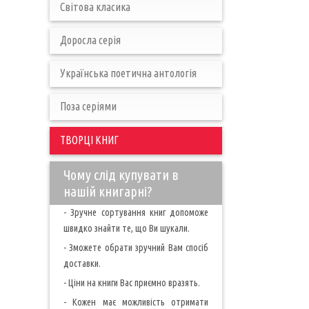
Світова класика
Доросла серія
Українська поетична антологія
Поза серіями
ТВОРЦІ КНИГ
Чому слід купувати в
нашій книгарні?
- Зручне сортування книг допоможе
швидко знайти те, що Ви шукали.
- Зможете обрати зручний Вам спосіб
доставки.
- Ціни на книги Вас приємно вразять.
- Кожен має можливість отримати