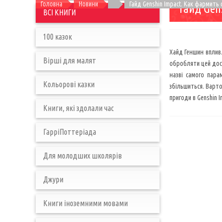
Головна
Новини
Гайд Genshin Impact. Как фармит
Гайд Gen
ВСІ КНИГИ
100 казок
Хайд Геншин вплив.
Вірші для малят
обробляти цей досв
назві самого пара
Кольорові казки
збільшиться. Варто
пригоди в Genshin 
Книги, які здолали час
ГарріПоттеріада
Для молодших школярів
Джури
Книги іноземними мовами