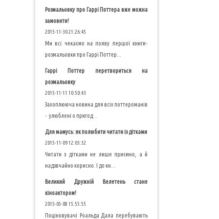
Розмальовку про Гаррі Поттера вже можна
замовити!
2015-11-30 21:26:45
Ми всі чекаємо на появу першої книги-
розмальовки про Гаррі Поттер...
Гаррі Поттер перетвориться на
розмальовку
2015-11-11 10:50:43
Захоплююча новина для всіх поттероманів
- улюблені о пригод...
Для мамусь: як полюбити читати із дітками
2015-11-09 12:03:32
Читати з дітками не лише приємно, а й
надзвчайно корисно. І до кн...
Великий Дружній Велетень стане
кіноактором!
2015-05-08 15:55:55
Поціновувачі Роальда Дала перебувають