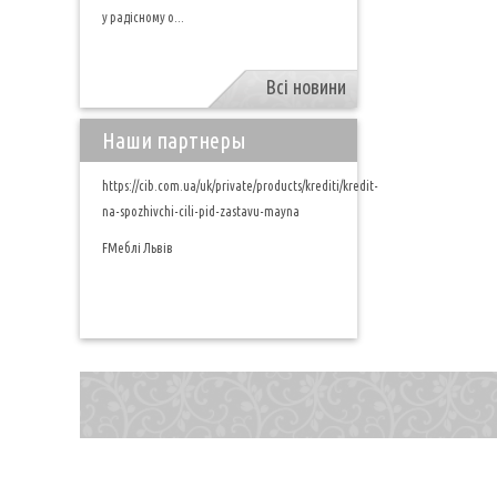
у радісному о...
Всі новини
Наши партнеры
https://cib.com.ua/uk/private/products/krediti/kredit-
na-spozhivchi-cili-pid-zastavu-mayna
FМеблі Львів