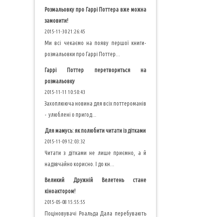
Розмальовку про Гаррі Поттера вже можна
замовити!
2015-11-30 21:26:45
Ми всі чекаємо на появу першої книги-
розмальовки про Гаррі Поттер...
Гаррі Поттер перетвориться на
розмальовку
2015-11-11 10:50:43
Захоплююча новина для всіх поттероманів
- улюблені о пригод...
Для мамусь: як полюбити читати із дітками
2015-11-09 12:03:32
Читати з дітками не лише приємно, а й
надзвчайно корисно. І до кн...
Великий Дружній Велетень стане
кіноактором!
2015-05-08 15:55:55
Поціновувачі Роальда Дала перебувають