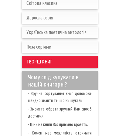
Світова класика
Доросла серія
Українська поетична антологія
Поза серіями
ТВОРЦІ КНИГ
Чому слід купувати в
нашій книгарні?
- Зручне сортування книг допоможе
швидко знайти те, що Ви шукали.
- Зможете обрати зручний Вам спосіб
доставки.
- Ціни на книги Вас приємно вразять.
- Кожен має можливість отримати