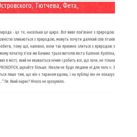
Островского, Тютчева, Фета,
рирода - це те, наскільки це щиро. Все живе пов'язане з природою.
повністю зливаються з природою, можуть почути далекий спів птахів
е зробити, тому що, напевно, вони так приємно злиться з природою з
мому початку п’єси ми бачимо трьох жителів міста Калінов: Кулігіна,
ве в місті, який не вважається нічим і робить все, що хоче, не тільки
VEL PROKOFICH, шукайте більше. Ніколи не буде людини ні для чого ». З
ться лише тим, що він є тираном вдома, і на публіці він не показує:
." Гм. Який нарис? Нічого не зрозуміло.