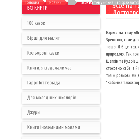
Головна
Новини
Эссе на тему ✅ «За что сражаются
Эссе на 
ВСІ КНИГИ
Достоевс
100 казок
Нариси на тему «Як
Вірші для малят
Зрештою, саме для 
тощо. Я б це теж х
Кольорові казки
природою. Так приє
Шапкін та Кудріаш. 
Книги, які здолали час
стосовно себе, а й 
тієї ж розмови ми 
ГарріПоттеріада
"Кабаніха також хор
Для молодших школярів
Джури
Книги іноземними мовами