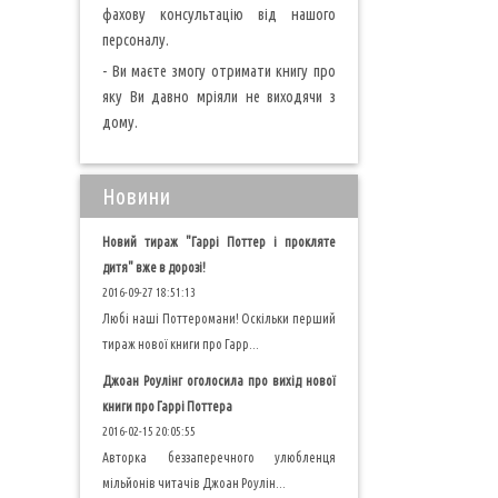
фахову консультацію від нашого
персоналу.
- Ви маєте змогу отримати книгу про
яку Ви давно мріяли не виходячи з
дому.
Новини
Новий тираж "Гаррі Поттер і прокляте
дитя" вже в дорозі!
2016-09-27 18:51:13
Любі наші Поттеромани! Оскільки перший
тираж нової книги про Гарр...
Джоан Роулінг оголосила про вихід нової
книги про Гаррі Поттера
2016-02-15 20:05:55
Авторка беззаперечного улюбленця
мільйонів читачів Джоан Роулін...