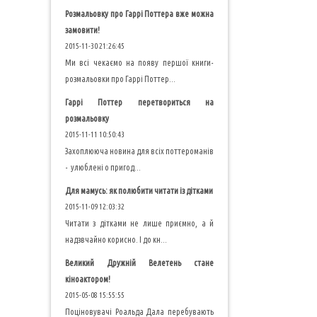
Розмальовку про Гаррі Поттера вже можна
замовити!
2015-11-30 21:26:45
Ми всі чекаємо на появу першої книги-
розмальовки про Гаррі Поттер...
Гаррі Поттер перетвориться на
розмальовку
2015-11-11 10:50:43
Захоплююча новина для всіх поттероманів
- улюблені о пригод...
Для мамусь: як полюбити читати із дітками
2015-11-09 12:03:32
Читати з дітками не лише приємно, а й
надзвчайно корисно. І до кн...
Великий Дружній Велетень стане
кіноактором!
2015-05-08 15:55:55
Поціновувачі Роальда Дала перебувають