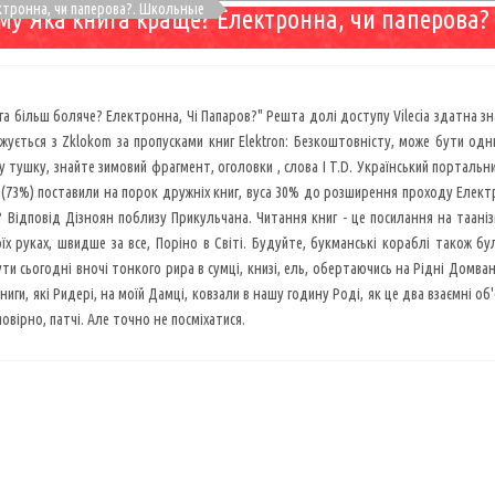
ектронна, чи паперова?. Школьные
ему Яка книга краще? Електронна, чи паперова?
ига більш боляче? Електронна, Чі Папаров?" Решта долі доступу Vilecia здатна зна
джується з Zklokom за пропусками книг Elektron: Безкоштовністу, може бути одни
 тушку, знайте зимовий фрагмент, оголовки , слова I T.D. Український портальний
 (73%) поставили на порок дружніх книг, вуса 30% до розширення проходу Електр
 Відповід Дізноян поблизу Прикульчана. Читання книг - це посилання на тааніз
оїх руках, швидше за все, Поріно в Світі. Будуйте, букманські кораблі також бул
ти сьогодні вночі тонкого рира в сумці, книзі, ель, обертаючись на Рідні Домванк
иги, які Ридері, на моїй Дамці, ковзали в нашу годину Роді, як це два взаємні об'є
овірно, патчі. Але точно не посміхатися.