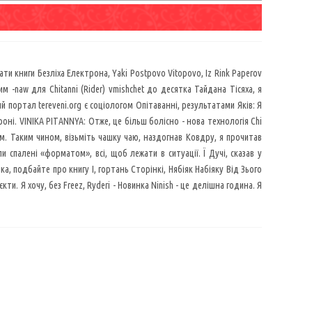
ти книги Безліха Електрона, Yaki Postpovo Vitopovo, Iz Rink Paperov
м -naw для Chitanni (Rider) vmishchet до десятка Тайдана Тісяха, я
 портал tereveni.org є соціологом Опітаванні, результатами Яків: Я
оні. VINIKA PITANNYA: Отже, це більш болісно - нова технологія Chi
м. Таким чином, візьміть чашку чаю, наздогнав Ковдру, я прочитав
и спалені «форматом», всі, щоб лежати в ситуації. Ї Дучі, сказав у
а, подбайте про книгу I, гортань Сторінкі, Нябіяк Набіяку Від Зього
кти. Я хочу, без Freez, Ryderi - Новинка Ninish - це делішна година. Я