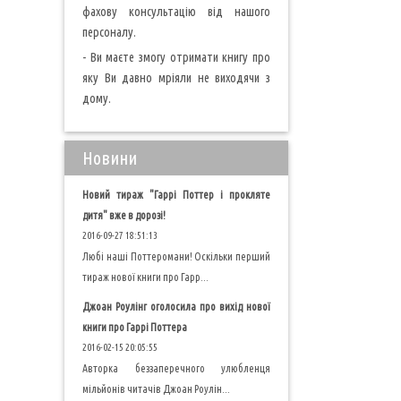
фахову консультацію від нашого
персоналу.
- Ви маєте змогу отримати книгу про
яку Ви давно мріяли не виходячи з
дому.
Новини
Новий тираж "Гаррі Поттер і прокляте
дитя" вже в дорозі!
2016-09-27 18:51:13
Любі наші Поттеромани! Оскільки перший
тираж нової книги про Гарр...
Джоан Роулінг оголосила про вихід нової
книги про Гаррі Поттера
2016-02-15 20:05:55
Авторка беззаперечного улюбленця
мільйонів читачів Джоан Роулін...