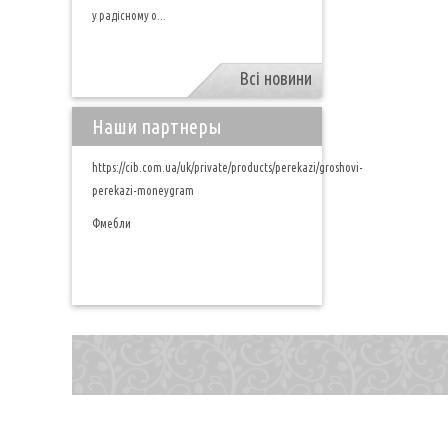
у радісному о...
Всі новини
Наши партнеры
https://cib.com.ua/uk/private/products/perekazi/groshovi-
perekazi-moneygram
Фмебли