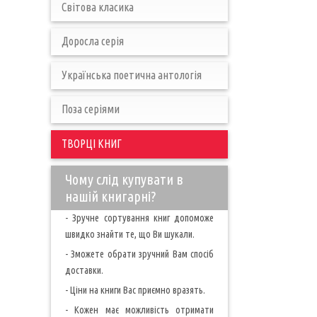
Світова класика
Доросла серія
Українська поетична антологія
Поза серіями
ТВОРЦІ КНИГ
Чому слід купувати в
нашій книгарні?
- Зручне сортування книг допоможе
швидко знайти те, що Ви шукали.
- Зможете обрати зручний Вам спосіб
доставки.
- Ціни на книги Вас приємно вразять.
- Кожен має можливість отримати