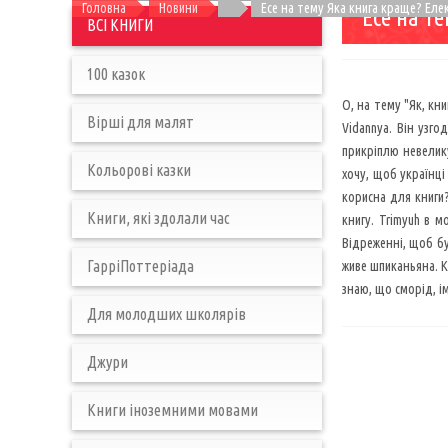
Головна
Новини
Есе на тему Яка книга краще? Ел
Есе на т
ВСІ КНИГИ
100 казок
О, на тему "Як, кн
Вірші для малят
Vidannya. Він узго
прикріплю невелику
Кольорові казки
хочу, щоб українці
корисна для книги?
Книги, які здолали час
книгу. Trimyuh в м
Відреженні, щоб бу
ГарріПоттеріада
живе шпиканьяна. Кн
знаю, що сморід, ім
Для молодших школярів
Джури
Книги іноземними мовами