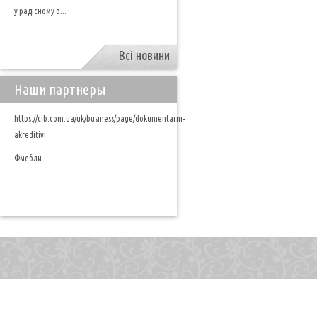
у радісному о...
Всі новини
Наши партнеры
https://cib.com.ua/uk/business/page/dokumentarni-
akreditivi
Фмебли