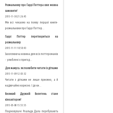
Розмальовку про Гаррі Поттера вже можна
замовити!
2015-11-30 21:26:45
Ми всі чекаємо на появу першої книги-
розмальовки про Гаррі Поттер...
Гаррі Поттер перетвориться на
розмальовку
2015-11-11 10:50:43
Захоплююча новина для всіх поттероманів
- улюблені о пригод...
Для мамусь: як полюбити читати із дітками
2015-11-09 12:03:32
Читати з дітками не лише приємно, а й
надзвчайно корисно. І до кн...
Великий Дружній Велетень стане
кіноактором!
2015-05-08 15:55:55
Поціновувачі Роальда Дала перебувають