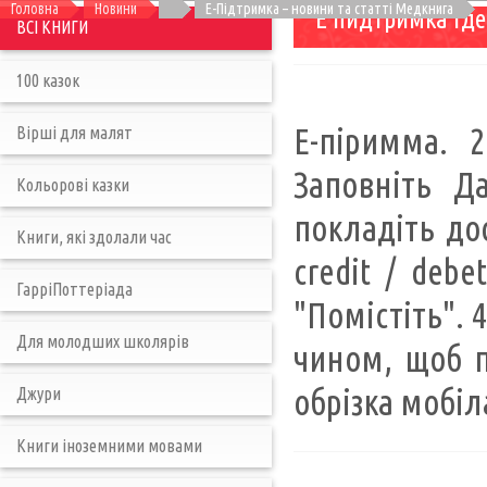
Головна
Новини
Е-Підтримка – новини та статті Медкнига
Е пидтримка где
ВСІ КНИГИ
100 казок
Е-піримма. 2
Вірші для малят
Заповніть Да
Кольорові казки
покладіть дос
Книги, які здолали час
credit / debe
ГарріПоттеріада
"Помістіть". 
Для молодших школярів
чином, щоб п
обрізка мобіл
Джури
Книги іноземними мовами