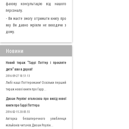
фахову консультацію від нашого
персоналу.
- Ви маєте змогу отримати книгу про
яку Ви давно мріяли не виходячи з
дому.
Новини
Новий тираж "Гаррі Поттер і прокляте
дитя" вже в дорозі!
2016-09-27 18:51:13
Любі наші Поттеромани! Оскільки перший
тираж нової книги про Гарр...
Джоан Роулінг оголосила про вихід нової
книги про Гаррі Поттера
2016-02-15 20:05:55
Авторка беззаперечного улюбленця
мільйонів читачів Джоан Роулін...