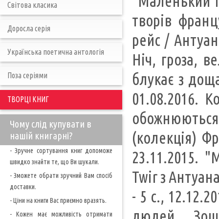
"Маленький п
Світова класика
творів франц
Доросла серія
рейс / Антуан
Українська поетична антологія
Ніч, гроза, в
блукає з доща
Поза серіями
01.08.2016. К
ТВОРЦІ КНИГ
обожнюються
Чому слід купувати в
(колекція) Фр
нашій книгарні?
- Зручне сортування книг допоможе
23.11.2015. 
швидко знайти те, що Ви шукали.
Twir з Антуан
- Зможете обрати зручний Вам спосіб
доставки.
- 5 с., 12.12.
- Ціни на книги Вас приємно вразять.
людей ... Зош
- Кожен має можливість отримати