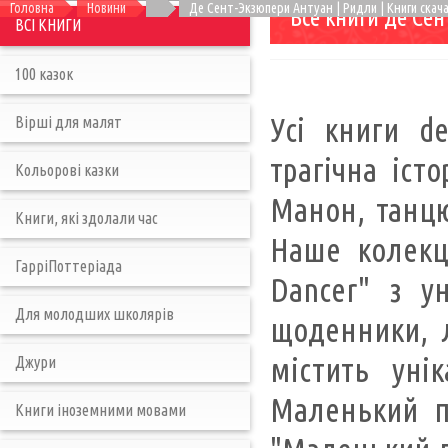
Головна
Новини
Де Сент-Экзюпери Антуан | Ридли | Книги скач
Все книги де Се
ВСІ КНИГИ
100 казок
Усі книги de
Вірші для малят
трагічна іст
Кольорові казки
Манон, танцю
Книги, які здолали час
Наше колекц
ГарріПоттеріада
Dancer" з у
Для молодших школярів
щоденники, л
містить уні
Джури
Маленький пр
Книги іноземними мовами