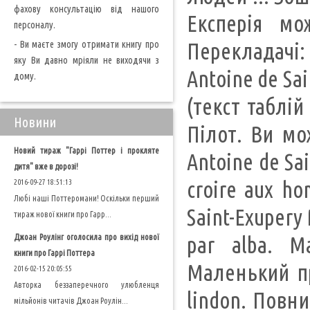
фахову консультацію від нашого
Експерія м
персоналу.
- Ви маєте змогу отримати книгу про
Перекладачі:
яку Ви давно мріяли не виходячи з
Antoine de Sai
дому.
(текст таблій
Новини
Пілот. Ви мож
Новий тираж "Гаррі Поттер і прокляте
Antoine de Sain
дитя" вже в дорозі!
croire aux ho
2016-09-27 18:51:13
Любі наші Поттеромани! Оскільки перший
Saint-Exupery 
тираж нової книги про Гарр...
Джоан Роулінг оголосила про вихід нової
par alba. М
книги про Гаррі Поттера
Маленький при
2016-02-15 20:05:55
Авторка беззаперечного улюбленця
lindon. Повни
мільйонів читачів Джоан Роулін...