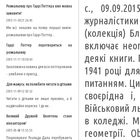
с., 09.09.2
Розмальовку про Гаррі Поттера вже можна
замовити!
журналістики
2015-11-30 21:26:45
Ми всі чекаємо на появу першої книги-
(колекція) Бл
розмальовки про Гаррі Поттер...
включає неоп
Гаррі Поттер перетвориться на
розмальовку
деякі книги. 
2015-11-11 10:50:43
Захоплююча новина для всіх поттероманів
1941 році для
- улюблені о пригод...
питанням. Цит
Для мамусь: як полюбити читати із дітками
2015-11-09 12:03:32
своєрідна і
Читати з дітками не лише приємно, а й
Військовий льо
надзвчайно корисно. І до кн...
Великий Дружній Велетень стане
в коледжі. М
кіноактором!
геометрії. O
2015-05-08 15:55:55
Поціновувачі Роальда Дала перебувають