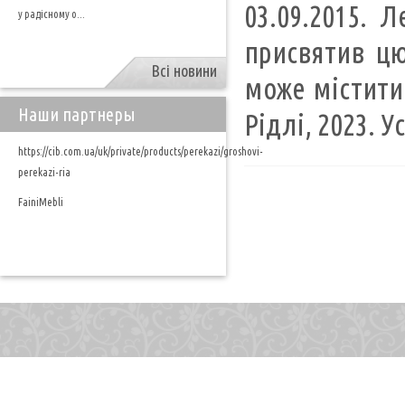
03.09.2015. 
у радісному о...
присвятив цю
Всі новини
може містити 
Наши партнеры
Рідлі, 2023. У
https://cib.com.ua/uk/private/products/perekazi/groshovi-
perekazi-ria
FainiMebli