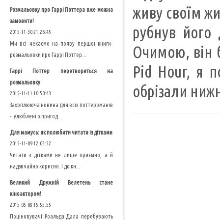
живу своїм жи
Розмальовку про Гаррі Поттера вже можна
замовити!
рубнув його 
2015-11-30 21:26:45
Ми всі чекаємо на появу першої книги-
Очимою, він б
розмальовки про Гаррі Поттер...
Pid Hour, я п
Гаррі Поттер перетвориться на
розмальовку
обрізали нижн
2015-11-11 10:50:43
Захоплююча новина для всіх поттероманів
- улюблені о пригод...
Для мамусь: як полюбити читати із дітками
2015-11-09 12:03:32
Читати з дітками не лише приємно, а й
надзвчайно корисно. І до кн...
Великий Дружній Велетень стане
кіноактором!
2015-05-08 15:55:55
Поціновувачі Роальда Дала перебувають