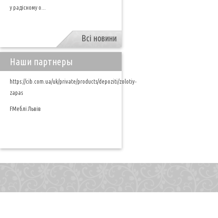
у радісному о...
Всі новини
Наши партнеры
https://cib.com.ua/uk/private/products/depoziti/zolotiy-
zapas
FМеблі Львів