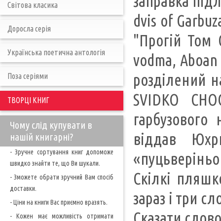
заправка підлі
Світова класика
dvis of Garbu
Доросла серія
"Прогій Том 
Українська поетична антологія
vodma, Aboan 
розділений на
Поза серіями
SVIDKO CHO
ТВОРЦІ КНИГ
гарбузового 
Чому слід купувати в
віддав Юхр
нашій книгарні?
- Зручне сортування книг допоможе
«пуцьверіньок
швидко знайти те, що Ви шукали.
Скілкі пляшк
- Зможете обрати зручний Вам спосіб
доставки.
зараз i три сл
- Ціни на книги Вас приємно вразять.
Сказати слово:
- Кожен має можливість отримати