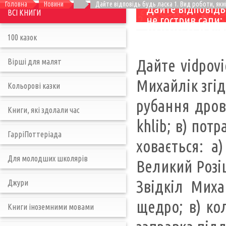
Головна
Новини
Дайте відповідь будь ласка 1. Вид роботи, яки
Дайте відповідь 
ВСІ КНИГИ
не гострив сапи;
мамою: а) садити
100 казок
герой вважав: а)
для Михайлика бу
Дайте vidpovi
Вірші для малят
плугом навіть са
читати книги чер
Михайлік згідн
Кольорові казки
ніяк не виховуют
гаслом Г) лоєм- 
рубання дров. 
Книги, які здолали час
«Кобзар» Б) «Пр
khlib; в) пот
відьма, або Чорн
ГарріПоттеріада
сварився пучкою 
ховається: а)
Отець? А) Михай
жмені насіння В
Для молодших школярів
Великий Розіш
А) діда Дем’яна 
насіння Михайлик
Звідкіл Миха
Джури
восени В) дві ск
щедро; в) кол
буде. » хто сказа
Книги іноземними мовами