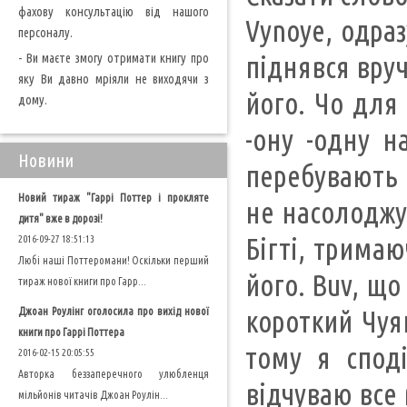
фахову консультацію від нашого
Vynoye, одраз
персоналу.
- Ви маєте змогу отримати книгу про
піднявся вруч
яку Ви давно мріяли не виходячи з
його. Чо для
дому.
-ону -одну н
Новини
перебувають у
Новий тираж "Гаррі Поттер і прокляте
не насолоджу
дитя" вже в дорозі!
Бігті, тримаю
2016-09-27 18:51:13
Любі наші Поттеромани! Оскільки перший
його. Buv, що
тираж нової книги про Гарр...
Джоан Роулінг оголосила про вихід нової
короткий Чуян
книги про Гаррі Поттера
тому я спод
2016-02-15 20:05:55
Авторка беззаперечного улюбленця
відчуваю все 
мільйонів читачів Джоан Роулін...