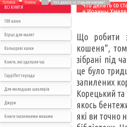
Головна
Новини
Что делать со старыми книгами?
Что делать со с
ВСІ КНИГИ
и Иоанны Хмеле
100 казок
Що робити з
Вірші для малят
кошеня", том
Кольорові казки
зібрані під ч
Книги, які здолали час
це було тридц
ГарріПоттеріада
запилених кор
Для молодших школярів
Корецький та 
якось бентежи
Джури
які ви точно 
Книги іноземними мовами