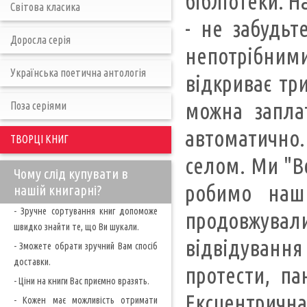
бібліотеки. 
Світова класика
- не забудьт
Доросла серія
непотрібним
Українська поетична антологія
відкриває три
можна запла
Поза серіями
автоматично. 
ТВОРЦІ КНИГ
селом. Ми "Ве
Чому слід купувати в
робимо наш
нашій книгарні?
- Зручне сортування книг допоможе
продовжували 
швидко знайти те, що Ви шукали.
відвідування
- Зможете обрати зручний Вам спосіб
доставки.
протести, па
- Ціни на книги Вас приємно вразять.
Ексцентрична
- Кожен має можливість отримати