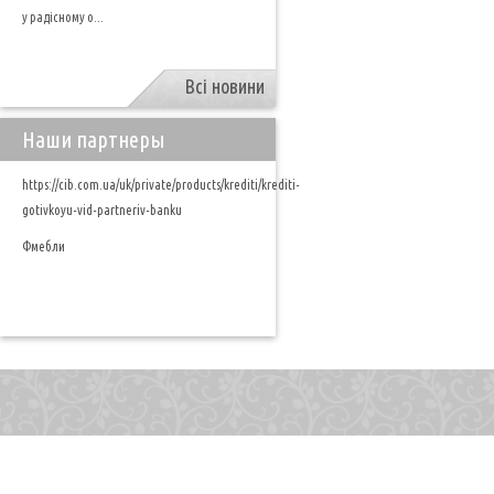
у радісному о...
Всі новини
Наши партнеры
https://cib.com.ua/uk/private/products/krediti/krediti-
gotivkoyu-vid-partneriv-banku
Фмебли