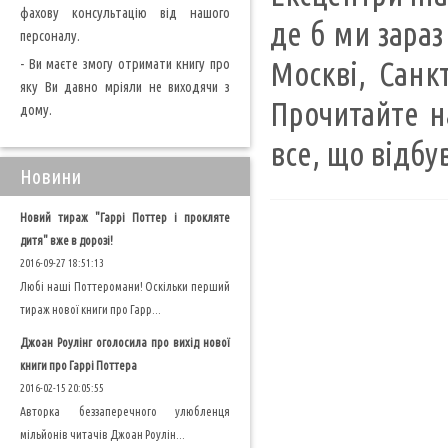
фахову консультацію від нашого
де б ми зараз
персоналу.
- Ви маєте змогу отримати книгу про
Москві, Санкт
яку Ви давно мріяли не виходячи з
Прочитайте на
дому.
все, що відбу
Новини
Новий тираж "Гаррі Поттер і прокляте
дитя" вже в дорозі!
2016-09-27 18:51:13
Любі наші Поттеромани! Оскільки перший
тираж нової книги про Гарр...
Джоан Роулінг оголосила про вихід нової
книги про Гаррі Поттера
2016-02-15 20:05:55
Авторка беззаперечного улюбленця
мільйонів читачів Джоан Роулін...