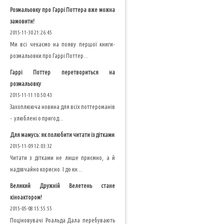
Розмальовку про Гаррі Поттера вже можна
замовити!
2015-11-30 21:26:45
Ми всі чекаємо на появу першої книги-
розмальовки про Гаррі Поттер...
Гаррі Поттер перетвориться на
розмальовку
2015-11-11 10:50:43
Захоплююча новина для всіх поттероманів
- улюблені о пригод...
Для мамусь: як полюбити читати із дітками
2015-11-09 12:03:32
Читати з дітками не лише приємно, а й
надзвчайно корисно. І до кн...
Великий Дружній Велетень стане
кіноактором!
2015-05-08 15:55:55
Поціновувачі Роальда Дала перебувають