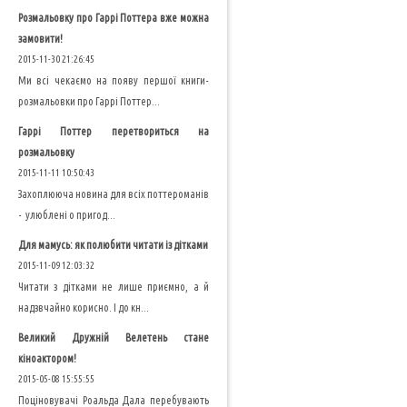
Розмальовку про Гаррі Поттера вже можна
замовити!
2015-11-30 21:26:45
Ми всі чекаємо на появу першої книги-
розмальовки про Гаррі Поттер...
Гаррі Поттер перетвориться на
розмальовку
2015-11-11 10:50:43
Захоплююча новина для всіх поттероманів
- улюблені о пригод...
Для мамусь: як полюбити читати із дітками
2015-11-09 12:03:32
Читати з дітками не лише приємно, а й
надзвчайно корисно. І до кн...
Великий Дружній Велетень стане
кіноактором!
2015-05-08 15:55:55
Поціновувачі Роальда Дала перебувають