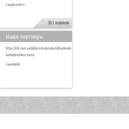
у радісному о...
Всі новини
Наши партнеры
https://cib.com.ua/uk/private/products/bankivski-
kartki/kreditna-karta
FainiMebli