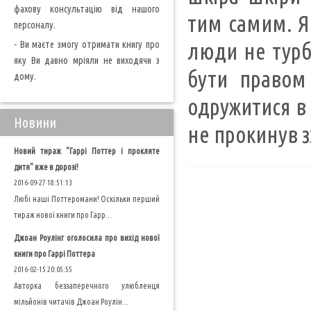
фахову консультацію від нашого
тим самим. Я 
персоналу.
- Ви маєте змогу отримати книгу про
люди не турб
яку Ви давно мріяли не виходячи з
бути правом
дому.
одружитися в 
Новини
не прокинув з
Новий тираж "Гаррі Поттер і прокляте
дитя" вже в дорозі!
2016-09-27 18:51:13
Любі наші Поттеромани! Оскільки перший
тираж нової книги про Гарр...
Джоан Роулінг оголосила про вихід нової
книги про Гаррі Поттера
2016-02-15 20:05:55
Авторка беззаперечного улюбленця
мільйонів читачів Джоан Роулін...