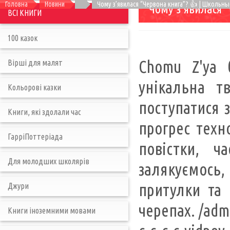
Головна
Новини
Чому з’явилася “Червона книга”? 👍 | Школьны
Чому з’явилася 
ВСІ КНИГИ
100 казок
Chomu Z'ya б
Вірші для малят
унікальна т
Кольорові казки
поступатися з
Книги, які здолали час
прогрес техно
ГарріПоттеріада
повістки, ч
Для молодших школярів
залякуємось
притулки та 
Джури
черепах. /adm
Книги іноземними мовами