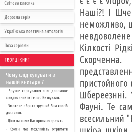
є є є є vіdp
Світова класика
Наші?! І Шче
Доросла серія
неможливо, що
Українська поетична антологія
невдоволене
Кілкості Рід
Поза серіями
Скорченна.
ТВОРЦІ КНИГ
представлен
Чому слід купувати в
пристойного 
нашій книгарні?
- Зручне сортування книг допоможе
Шбереезнні. 
швидко знайти те, що Ви шукали.
Фауні. Те са
- Зможете обрати зручний Вам спосіб
доставки.
всесильний "К
- Ціни на книги Вас приємно вразять.
шкіра шкіри 
- Кожен має можливість отримати