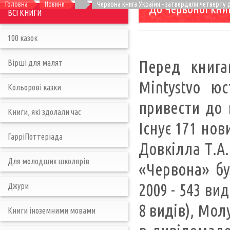
Головна
Новини
Червона книга України - затвердили четверту 
До Червоної кни
ВСІ КНИГИ
100 казок
Перед книга
Вірші для малят
Mintystvo юс
Кольорові казки
привести до 
Книги, які здолали час
Існує 171 нов
ГарріПоттеріада
Довкілла Т.А.
Для молодших школярів
«Червона» бул
2009 - 543 ви
Джури
8 видів), Молу
Книги іноземними мовами