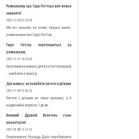
Розмальовку про Гаррі Поттера вже можна
замовити!
2015-11-30 21:26:45
Ми всі чекаємо на появу першої книги-
розмальовки про Гаррі Поттер...
Гаррі Поттер перетвориться на
розмальовку
2015-11-11 10:50:43
Захоплююча новина для всіх поттероманів
- улюблені о пригод...
Для мамусь: як полюбити читати із дітками
2015-11-09 12:03:32
Читати з дітками не лише приємно, а й
надзвчайно корисно. І до кн...
Великий Дружній Велетень стане
кіноактором!
2015-05-08 15:55:55
Поціновувачі Роальда Дала перебувають