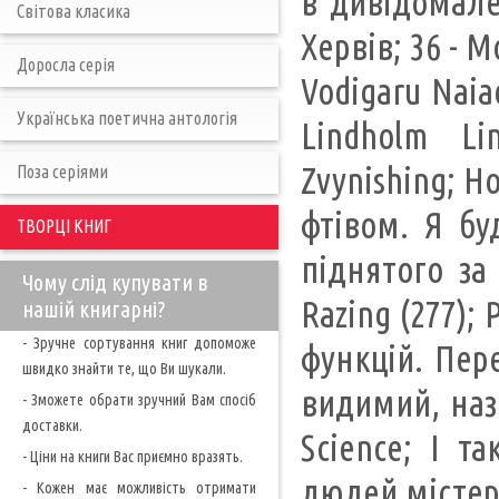
в дивідомален
Світова класика
Хервів; 36 - М
Доросла серія
Vodigaru Naia
Українська поетична антологія
Lindholm Li
Zvynishing; H
Поза серіями
фтівом. Я бу
ТВОРЦІ КНИГ
піднятого за 
Чому слід купувати в
Razing (277); 
нашій книгарні?
- Зручне сортування книг допоможе
функцій. Пер
швидко знайти те, що Ви шукали.
видимий, назв
- Зможете обрати зручний Вам спосіб
доставки.
Science; І т
- Ціни на книги Вас приємно вразять.
людей містера
- Кожен має можливість отримати