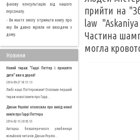
фахову консультацію від нашого
прийти на "З
персоналу.
- Ви маєте змогу отримати книгу про
law "Askaniya
яку Ви давно мріяли не виходячи з
Частина шампу
дому.
могла кровото
Новини
Новий тираж "Гаррі Поттер і прокляте
дитя" вже в дорозі!
2016-09-27 18:51:13
Любі наші Поттеромани! Оскільки перший
тираж нової книги про Гарр...
Джоан Роулінг оголосила про вихід нової
книги про Гаррі Поттера
2016-02-15 20:05:55
Авторка беззаперечного улюбленця
мільйонів читачів Джоан Роулін...