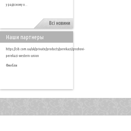
у радісному о...
Всі новини
Наши партнеры
https://cib.com.ua/uk/private/products/perekazi/groshovi-
perekazi-western-union
Фмебли