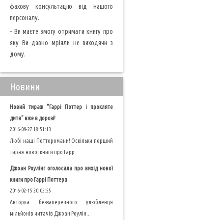
фахову консультацію від нашого
персоналу.
- Ви маєте змогу отримати книгу про
яку Ви давно мріяли не виходячи з
дому.
Новини
Новий тираж "Гаррі Поттер і прокляте
дитя" вже в дорозі!
2016-09-27 18:51:13
Любі наші Поттеромани! Оскільки перший
тираж нової книги про Гарр...
Джоан Роулінг оголосила про вихід нової
книги про Гаррі Поттера
2016-02-15 20:05:55
Авторка беззаперечного улюбленця
мільйонів читачів Джоан Роулін...