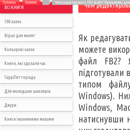
Головна
Новини
Чем редактировать FB2 файл? Программы для
Чем редактирова
ВСІ КНИГИ
100 казок
Як редагуват
Вірші для малят
можете викори
Кольорові казки
файл FB2? 
Книги, які здолали час
підготували 
ГарріПоттеріада
типом файл
Для молодших школярів
Windows). Ни
Windows, Mac
Джури
натиснувши н
Книги іноземними мовами