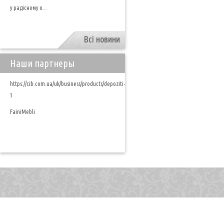
у радісному о...
Всі новини
Наши партнеры
https://cib.com.ua/uk/business/products/depoziti-
1
FainiMebli