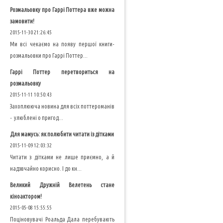
Розмальовку про Гаррі Поттера вже можна
замовити!
2015-11-30 21:26:45
Ми всі чекаємо на появу першої книги-
розмальовки про Гаррі Поттер...
Гаррі Поттер перетвориться на
розмальовку
2015-11-11 10:50:43
Захоплююча новина для всіх поттероманів
- улюблені о пригод...
Для мамусь: як полюбити читати із дітками
2015-11-09 12:03:32
Читати з дітками не лише приємно, а й
надзвчайно корисно. І до кн...
Великий Дружній Велетень стане
кіноактором!
2015-05-08 15:55:55
Поціновувачі Роальда Дала перебувають