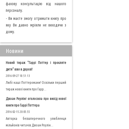
фахову консультацію від нашого
персоналу.
- Ви маєте змогу отримати книгу про
яку Ви давно мріяли не виходячи з
дому.
Новини
Новий тираж "Гаррі Поттер і прокляте
дитя" вже в дорозі!
2016-09-27 18:51:13
Любі наші Поттеромани! Оскільки перший
тираж нової книги про Гарр...
Джоан Роулінг оголосила про вихід нової
книги про Гаррі Поттера
2016-02-15 20:05:55
Авторка беззаперечного улюбленця
мільйонів читачів Джоан Роулін...