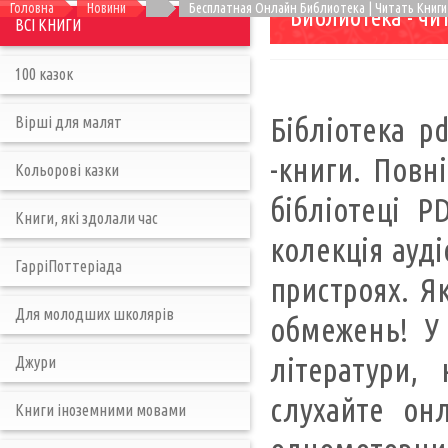
Головна
Новини
Бесплатная Онлайн Библиотека | Читать Книги
Библиотека - чи
ВСІ КНИГИ
100 казок
Бібліотека p
Вірші для малят
-книги. Повн
Кольорові казки
бібліотеці P
Книги, які здолали час
колекція ауді
ГарріПоттеріада
пристроях. Як
Для молодших школярів
обмежень! У 
літератури,
Джури
слухайте он
Книги іноземними мовами