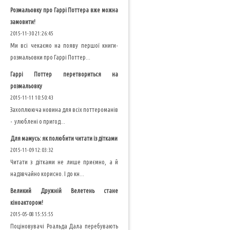
Розмальовку про Гаррі Поттера вже можна
замовити!
2015-11-30 21:26:45
Ми всі чекаємо на появу першої книги-
розмальовки про Гаррі Поттер...
Гаррі Поттер перетвориться на
розмальовку
2015-11-11 10:50:43
Захоплююча новина для всіх поттероманів
- улюблені о пригод...
Для мамусь: як полюбити читати із дітками
2015-11-09 12:03:32
Читати з дітками не лише приємно, а й
надзвчайно корисно. І до кн...
Великий Дружній Велетень стане
кіноактором!
2015-05-08 15:55:55
Поціновувачі Роальда Дала перебувають