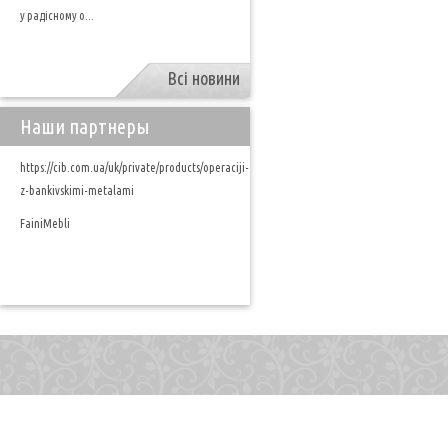
у радісному о...
Всі новини
Наши партнеры
https://cib.com.ua/uk/private/products/operaciji-
z-bankivskimi-metalami
FainiMebli