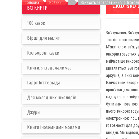
Головна
Новини
Заказать переплет книги | Переп
Сколько 
ВСІ КНИГИ
100 казок
Зв'язування. Зв'яз
Вірші для малят
зовнішнього вплив
М'яке клею зв'язу
Кольорові казки
використовується у
найчастіше викорис
Книги, які здолали час
виявляється 360 гр
аркушів, в яких во
ГарріПоттеріада
Найчастіше викори
прив’язки для виго
надруковане зображ
Для молодших школярів
бути ламінованою. 
цього використову
Джури
електронною пошто
готовності для дру
Книги іноземними мовами
вихідні. Ми відпов