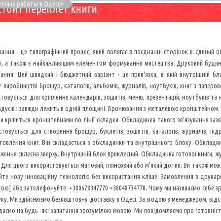
летные работы в Одессе
стоит переплет книги
ування - це типографічний процес, який полягає в поєднанні сторінок в єдиний о
у, а також є найважливішим елементом формування мистецтва. Друковий будино
вання. Цей швидкий і бюджетний варіант - це прив'язка, в якій внутрішній 
 виробництві брошур, каталогів, альбомів, журналів, ноутбуків, книг з паперо
товується для кріплення календарів, зошитів, меню, презентацій, ноутбуків та н
адусів і завжди лежить в одній площині. Бронювання з металевою кронштейном. 
ни кріпиться кронштейнами по лінії складки. Обкладинка такого зв'язування заз
стовується для створення брошур, буклетів, зошитів, каталогів, журналів, п
товлення книг. Він складається з обкладинки та внутрішнього блоку. Обкладинк
ення склеєна зверху. Внутрішній блок приклеєний. Обкладинка готової книги, ж
Для цього використовується матовий, глянсовий або м'який дотик. Ви також мож
йте нову інноваційну технологію без використання кліше. Замовлення в друкар
ю] або зателефонуйте: +380678347770 +38048734770. Чому ми називаємо себе з
ку. Ми здійснюємо безкоштовну доставку в Одесі. За згодою з менеджером, відс
ідаємо на будь -які запитання зрозумілою мовою. Ми повідомляємо про готовніс