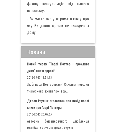
фахову консультацію від нашого
персоналу.
- Ви маєте змогу отримати книгу про
яку Ви давно мріяли не виходячи з
дому.
Новини
Новий тираж "Гаррі Поттер і прокляте
дитя" вже в дорозі!
2016-09-27 18:51:13
Любі наші Поттеромани! Оскільки перший
тираж нової книги про Гарр...
Джоан Роулінг оголосила про вихід нової
книги про Гаррі Поттера
2016-02-15 20:05:55
Авторка беззаперечного улюбленця
мільйонів читачів Джоан Роулін...