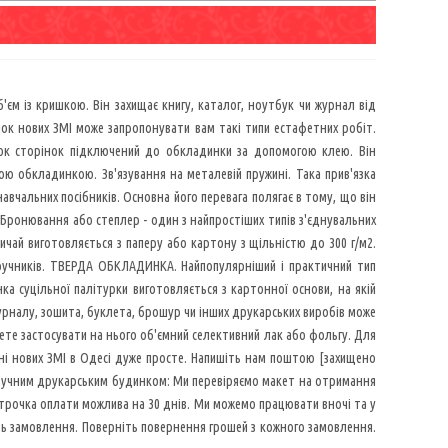
б'єм із кришкою. Він захищає книгу, каталог, ноутбук чи журнал від
к нових ЗМІ може запропонувати вам такі типи естафетних робіт.
блок сторінок підключений до обкладинки за допомогою клею. Він
вою обкладинкою. Зв'язування на металевій пружині. Така прив'язка
авчальних посібників. Основна його перевага полягає в тому, що він
Бронювання або степлер - один з найпростіших типів з'єднувальних
вичай виготовляється з паперу або картону з щільністю до 300 г/м2.
ідручників. ТВЕРДА ОБКЛАДИНКА. Найпопулярніший і практичний тип
а суцільної палітурки виготовляється з картонної основи, на якій
урналу, зошита, буклета, брошур чи інших друкарських виробів може
ете застосувати на нього об'ємний селективний лак або фольгу. Для
ні нових ЗМІ в Одесі дуже просте. Напишіть нам поштою [захищено
ручним друкарським будинком: Ми перевіряємо макет на отримання
трочка оплати можлива на 30 днів. Ми можемо працювати вночі та у
ть замовлення. Поверніть повернення грошей з кожного замовлення.