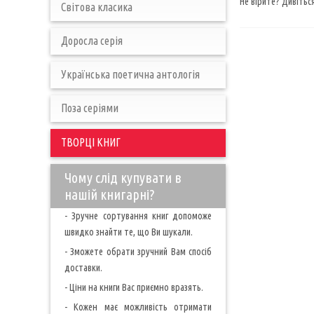
Не вірите? Дивіться
Світова класика
Доросла серія
Українська поетична антологія
Поза серіями
ТВОРЦІ КНИГ
Чому слід купувати в
нашій книгарні?
- Зручне сортування книг допоможе
швидко знайти те, що Ви шукали.
- Зможете обрати зручний Вам спосіб
доставки.
- Ціни на книги Вас приємно вразять.
- Кожен має можливість отримати