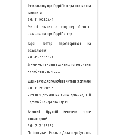
Розмальовку про Гаррі Поттера вже можна
замовити!
2015-11-30 21:26:45
Ми всі чекаємо на появу першої книги-
розмальовки про Гаррі Поттер...
Гаррі Поттер перетвориться на
розмальовку
2015-11-11 10:50:43
Захоплююча новина для всіх поттероманів
- улюблені о пригод...
Для мамусь: як полюбити читати із дітками
2015-11-09 12:03:32
Читати з дітками не лише приємно, а й
надзвчайно корисно. І до кн...
Великий Дружній Велетень стане
кіноактором!
2015-05-08 15:55:55
Поціновувачі Роальда Дала перебувають