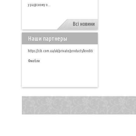
у радісному о...
Всі новини
Наши партнеры
https://cib.com.ua/uk/private/products/krediti
Фмебли