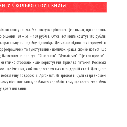
ниги Сколько стоит книга
 скільки коштує книга. Ми записуємо рішення. Це означає, що половина
 рішення. 50 + 50 = 100 рублів. Отже, вся книга коштує 100 рублів.
ь правильну та надійну відповідь; Детально відповісти і зрозуміти,
х, орфографічних та пунктуаційних помилок краще сприймаються. Що
 Написання не є по суті. "Я не знаю". "Думай сам". "Це так просто" -
і неетично стосовно інших користувачів. Приклад питання. Російська
рос - це іменник, який використовується в гендерній статі. Для цього
 небезпечну подорож; 2. Аргонавт. На аргонавті були старі зношені
цьому місці вже загинуло багато кораблів, тому що гострі скелі були
у довге плавання.