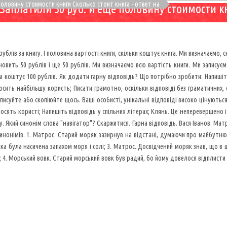
 половину стоимости книги Сколько стоит книга - ответ на
 Заплатили 50 руб. и еще половину стоимости к
рублів за книгу. І половина вартості книги, скільки коштує книга. Ми визначаємо,
новить 50 рублів і ще 50 рублів. Ми визначаємо всю вартість книги. Ми записуємо
га коштує 100 рублів. Як додати гарну відповідь? Що потрібно зробити: Напишіт
осить найбільшу користь; Писати грамотно, оскільки відповіді без граматични
писуйте або скопіюйте щось. Ваші особисті, унікальні відповіді високо цінуються;
носять користі; Напишіть відповідь у спільних літерах; Клянь. Це неперевершено 
у. Який синонім слова "навігатор"? Скаржитися. Гарна відповідь. Вася Іванов. Мат
инонімів. 1. Матрос. Старий моряк зазирнув на відстані, думаючи про майбутню
чка була насичена запахом моря і солі; 3. Матрос. Досвідчений моряк знав, що в 
; 4. Морський вовк. Старий морський вовк був радий, бо йому довелося відплисти 