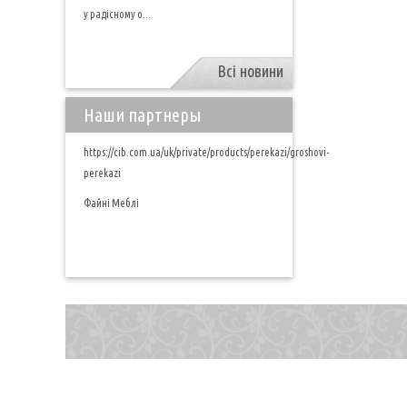
у радісному о...
Всі новини
Наши партнеры
https://cib.com.ua/uk/private/products/perekazi/groshovi-
perekazi
Файні Меблі