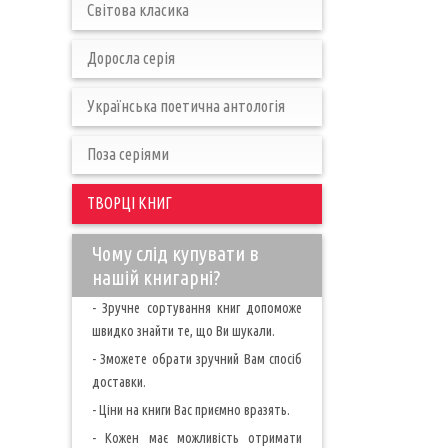
Світова класика
Доросла серія
Українська поетична антологія
Поза серіями
ТВОРЦІ КНИГ
Чому слід купувати в
нашій книгарні?
- Зручне сортування книг допоможе
швидко знайти те, що Ви шукали.
- Зможете обрати зручний Вам спосіб
доставки.
- Ціни на книги Вас приємно вразять.
- Кожен має можливість отримати