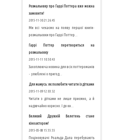
Розмальовку про Гаррі Поттера вже можна
замовити!
2015-11-30 21:26:45
Ми всі чекаємо на появу першої книги-
розмальовки про Гаррі Поттер...
Гаррі Поттер перетвориться на
розмальовку
2015-11-11 10:50:43
Захоплююча новина для всіх поттероманів
- улюблені о пригод...
Для мамусь: як полюбити читати із дітками
2015-11-09 12:03:32
Читати з дітками не лише приємно, а й
надзвчайно корисно. І до кн...
Великий Дружній Велетень стане
кіноактором!
2015-05-08 15:55:55
Поціновувачі Роальда Дала перебувають