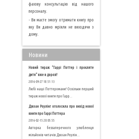
фахову консультацію від нашого
персоналу.
- Ви маєте змогу отримати книгу про
яку Ви давно мріяли не виходячи з
дому.
Новини
Новий тираж "Гаррі Поттер і прокляте
дитя" вже в дорозі!
2016-09-27 18:51:13
Любі наші Поттеромани! Оскільки перший
тираж нової книги про Гарр...
Джоан Роулінг оголосила про вихід нової
книги про Гаррі Поттера
2016-02-15 20:05:55
Авторка беззаперечного улюбленця
мільйонів читачів Джоан Роулін...