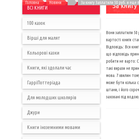
Головна
Новини
За книгу Заплатили 50 руб. и еще
За книгу
ВСІ КНИГИ
100 казок
Вони заплатили 50 
Вірші для малят
вартості книги ста
Відповідь: Вся кни
Кольорові казки
що відповідь прин
робити не варто: С
Книги, які здолали час
такі вирази не при
мова. 7 хвилин том
ГарріПоттеріада
може бути кілька с
штани, і його соро
заховані під водою
Для молодших школярів
Джури
Книги іноземними мовами