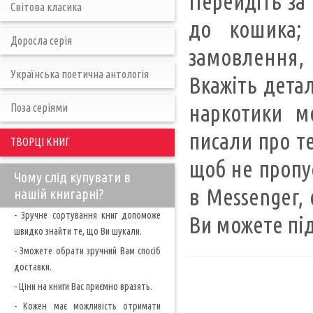
Перейдіть за 
Світова класика
до кошика; 
Доросла серія
замовлення, 
Українська поетична антологія
Вкажіть детал
наркотики м
Поза серіями
писали про те
ТВОРЦІ КНИГ
щоб не пропу
Чому слід купувати в
в Messenger,
нашій книгарні?
- Зручне сортування книг допоможе
Ви можете під
швидко знайти те, що Ви шукали.
- Зможете обрати зручний Вам спосіб
доставки.
- Ціни на книги Вас приємно вразять.
- Кожен має можливість отримати