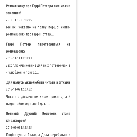
Розмальовку про Гаррі Поттера вже можна
замовити!
2015-11-30 21:26:45
Ми всі чекаємо на появу першої книги-
розмальовки про Гаррі Поттер...
Гаррі Поттер перетвориться на
розмальовку
2015-11-11 10:50:43
Захоплююча новина для всіх поттероманів
- улюблені о пригод...
Для мамусь: як полюбити читати із дітками
2015-11-09 12:03:32
Читати з дітками не лише приємно, а й
надзвчайно корисно. І до кн...
Великий Дружній Велетень стане
кіноактором!
2015-05-08 15:55:55
Поціновувачі Роальда Дала перебувають