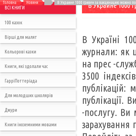
Головна
Новини
В Украине 1000 гривен за вакцинацию можно по
В Украине 1000 
ВСІ КНИГИ
100 казок
В Україні 10
Вірші для малят
журнали: як 
Кольорові казки
на прес -служ
Книги, які здолали час
3500 індексі
ГарріПоттеріада
публікацій: 
Для молодших школярів
публікації. 
-послугу. Ви
Джури
зарахування 
Книги іноземними мовами