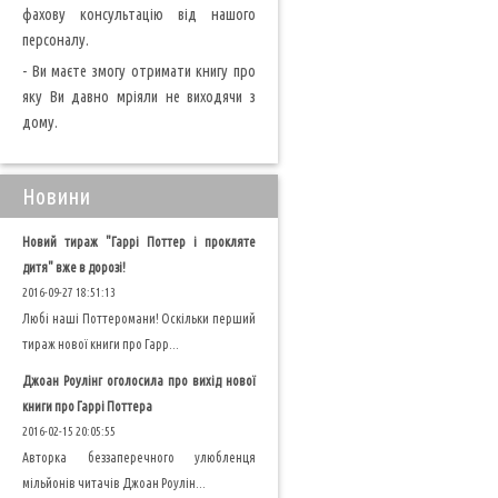
фахову консультацію від нашого
персоналу.
- Ви маєте змогу отримати книгу про
яку Ви давно мріяли не виходячи з
дому.
Новини
Новий тираж "Гаррі Поттер і прокляте
дитя" вже в дорозі!
2016-09-27 18:51:13
Любі наші Поттеромани! Оскільки перший
тираж нової книги про Гарр...
Джоан Роулінг оголосила про вихід нової
книги про Гаррі Поттера
2016-02-15 20:05:55
Авторка беззаперечного улюбленця
мільйонів читачів Джоан Роулін...