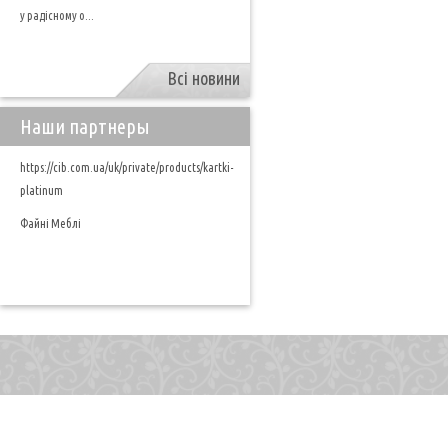
у радісному о...
Всі новини
Наши партнеры
https://cib.com.ua/uk/private/products/kartki-
platinum
Файні Меблі