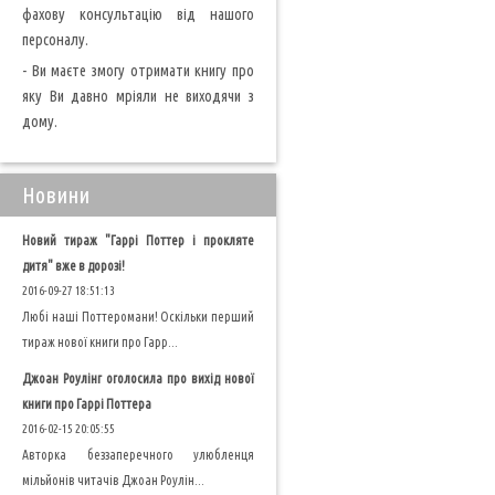
фахову консультацію від нашого
персоналу.
- Ви маєте змогу отримати книгу про
яку Ви давно мріяли не виходячи з
дому.
Новини
Новий тираж "Гаррі Поттер і прокляте
дитя" вже в дорозі!
2016-09-27 18:51:13
Любі наші Поттеромани! Оскільки перший
тираж нової книги про Гарр...
Джоан Роулінг оголосила про вихід нової
книги про Гаррі Поттера
2016-02-15 20:05:55
Авторка беззаперечного улюбленця
мільйонів читачів Джоан Роулін...