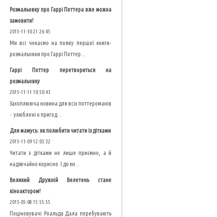
Розмальовку про Гаррі Поттера вже можна
замовити!
2015-11-30 21:26:45
Ми всі чекаємо на появу першої книги-
розмальовки про Гаррі Поттер...
Гаррі Поттер перетвориться на
розмальовку
2015-11-11 10:50:43
Захоплююча новина для всіх поттероманів
- улюблені о пригод...
Для мамусь: як полюбити читати із дітками
2015-11-09 12:03:32
Читати з дітками не лише приємно, а й
надзвчайно корисно. І до кн...
Великий Дружній Велетень стане
кіноактором!
2015-05-08 15:55:55
Поціновувачі Роальда Дала перебувають