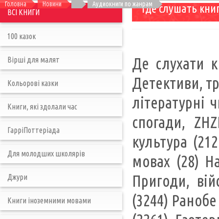
Головна
Новини
Аудиокниги по жанрам
Где слушать кни
ВСІ КНИГИ
100 казок
Де слухати к
Вірші для малят
Детективи, тр
Кольорові казки
літературні ч
Книги, які здолали час
спогади, ZHZ
ГарріПоттеріада
культура (21
Для молодших школярів
мовах (28) На
Пригоди, війс
Джури
(3244) Ранобе 
Книги іноземними мовами