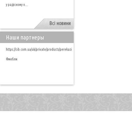
у радісному о...
Всі новини
Наши партнеры
https://cib.com.ua/uk/private/products/perekazi
Фмебли