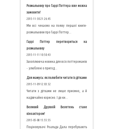
Розмальовку про Гаррі Поттера вже можна
замовити!
2015-11-30 21:26:45
Ми всі чекаємо на появу першої книги-
розмальовки про Гаррі Поттер...
Гаррі Поттер перетвориться на
розмальовку
2015-11-11 10:50:43
Захоплююча новина для всіх поттероманів
- улюблені о пригод...
Для мамусь: як полюбити читати із дітками
2015-11-09 12:03:32
Читати з дітками не лише приємно, а й
надзвчайно корисно. І до кн...
Великий Дружній Велетень стане
кіноактором!
2015-05-08 15:55:55
Поціновувачі Роальда Дала перебувають