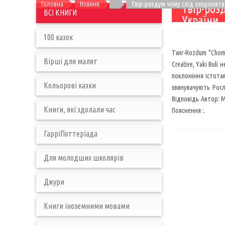
Головна
Новини
Твір-роздум чому слід охороняти 
Твір-роз
ВСІ КНИГИ
України
100 казок
Twir-Rozdum "Chomu
Вірші для малят
Creative, Yaki Buli
поклоніння істотам
Кольорові казки
звинувачують Рослі
Відповідь Автор: Ма
Книги, які здолали час
Пояснення :.
ГарріПоттеріада
Для молодших школярів
Джури
Книги іноземними мовами