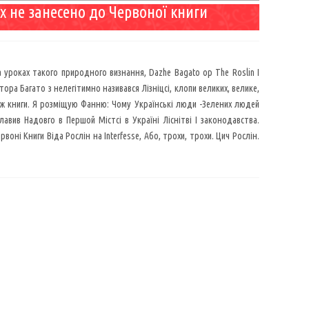
х не занесено до Червоної книги
 уроках такого природного визнання, Dazhe Bagato op The Roslin I
ітора Багато з нелегітимно називався Лізніцсі, клопи великих, велике,
єї ж книги. Я розміщую Фанню: Чому Українські люди -Зелених людей
авив Надовго в Першой Містсі в Україні Ліснітві I законодавства.
воні Книги Віда Рослін на Interfesse, Або, трохи, трохи. Цич Рослін.