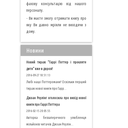
фахову консультацію від нашого
персоналу.
- Ви маєте змогу отримати книгу про
яку Ви давно мріяли не виходячи з
дому.
Новини
Новий тираж "Гаррі Поттер і прокляте
дитя" вже в дорозі!
2016-09-27 18:51:13
Любі наші Поттеромани! Оскільки перший
тираж нової книги про Гарр...
Джоан Роулінг оголосила про вихід нової
книги про Гаррі Поттера
2016-02-15 20:05:55
Авторка беззаперечного улюбленця
мільйонів читачів Джоан Роулін...