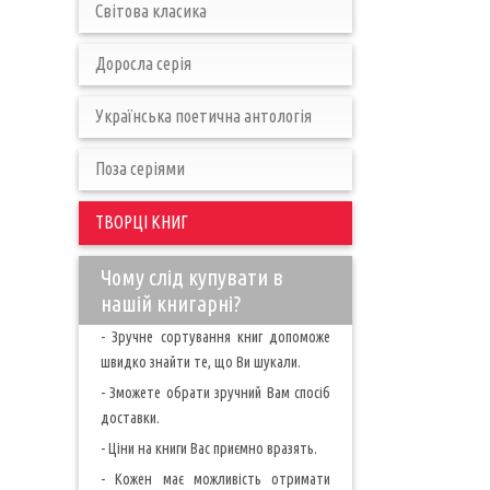
Світова класика
Доросла серія
Українська поетична антологія
Поза серіями
ТВОРЦІ КНИГ
Чому слід купувати в
нашій книгарні?
- Зручне сортування книг допоможе
швидко знайти те, що Ви шукали.
- Зможете обрати зручний Вам спосіб
доставки.
- Ціни на книги Вас приємно вразять.
- Кожен має можливість отримати