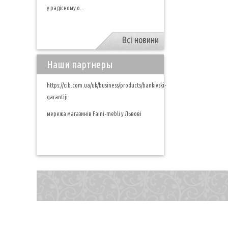
у радісному о...
Всі новини
Наши партнеры
https://cib.com.ua/uk/business/products/bankivski-
garantiji
мережа магазинів Faini-mebli у Львові