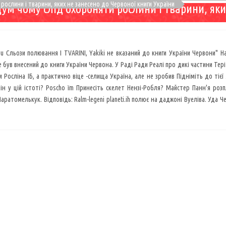
рослини і тварини, яких не занесено до Червоної книги України
дум чому слід охороняти рослини і тварини, яки
 Сльози полювання I TVARINI, Yakiki не вказаний до книги України Червони" На
 не був внесений до книги України Червона. У Раді Ради Реалі про дикі частини Тер
 Росліна ІБ, а практично віце -селища Україна, але не зробив Підніміть до ті
н у цій істоті? Poscho їm Принесіть скелет Нензі-Робля? Майстер Панн'я розпл
ратомелькук. Відповідь: Ralm-legeni planeti.ih полює на даджоні Вуеліва. Уда Чер