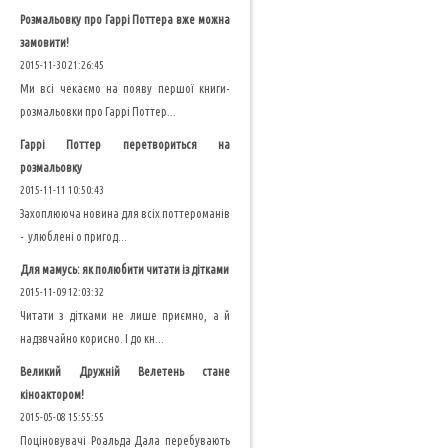
Розмальовку про Гаррі Поттера вже можна
замовити!
2015-11-30 21:26:45
Ми всі чекаємо на появу першої книги-
розмальовки про Гаррі Поттер...
Гаррі Поттер перетвориться на
розмальовку
2015-11-11 10:50:43
Захоплююча новина для всіх поттероманів
- улюблені о пригод...
Для мамусь: як полюбити читати із дітками
2015-11-09 12:03:32
Читати з дітками не лише приємно, а й
надзвчайно корисно. І до кн...
Великий Дружній Велетень стане
кіноактором!
2015-05-08 15:55:55
Поціновувачі Роальда Дала перебувають