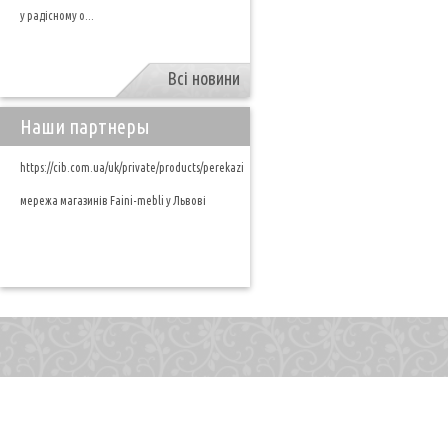
у радісному о...
Всі новини
Наши партнеры
https://cib.com.ua/uk/private/products/perekazi
мережа магазинів Faini-mebli у Львові