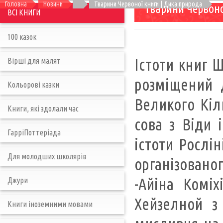
Головна
Новини
Тварини Червоної книги | Дика природа
Тварини Червоно
ВСІ КНИГИ
100 казок
Істоти книг 
Вірші для малят
розміщений д
Кольорові казки
Великого Кіл
Книги, які здолали час
сова з Віди 
ГарріПоттеріада
істоти Рослін
Для молодших школярів
організованог
-Айіна Коміх
Джури
Хейзелной з
Книги іноземними мовами