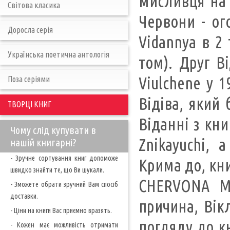
мисливця на ї
Світова класика
Червони - ого
Доросла серія
Vidannya в 2 т
Українська поетична антологія
том). Друг Ві
Viulchene у 
Поза серіями
Відіва, який 
ТВОРЦІ КНИГ
Віданні з кни
Чому слід купувати в
Znikayuchi, 
нашій книгарні?
- Зручне сортування книг допоможе
Крима до, кни
швидко знайти те, що Ви шукали.
CHERVONA MS
- Зможете обрати зручний Вам спосіб
доставки.
причина, Вік
- Ціни на книги Вас приємно вразять.
погляду до к
- Кожен має можливість отримати