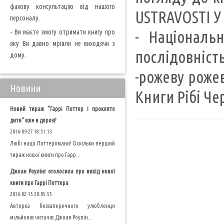
фахову консультацію від нашого
USTRAVOSTI У
персоналу.
- Ви маєте змогу отримати книгу про
- Національ
яку Ви давно мріяли не виходячи з
послідовність
дому.
-рожеву рожев
Новини
Книги Рібі Че
Новий тираж "Гаррі Поттер і прокляте
дитя" вже в дорозі!
2016-09-27 18:51:13
Любі наші Поттеромани! Оскільки перший
тираж нової книги про Гарр...
Джоан Роулінг оголосила про вихід нової
книги про Гаррі Поттера
2016-02-15 20:05:55
Авторка беззаперечного улюбленця
мільйонів читачів Джоан Роулін...