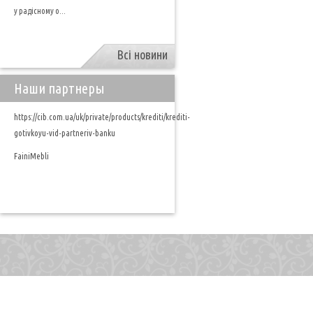
у радісному о...
Всі новини
Наши партнеры
https://cib.com.ua/uk/private/products/krediti/krediti-
gotivkoyu-vid-partneriv-banku
FainiMebli