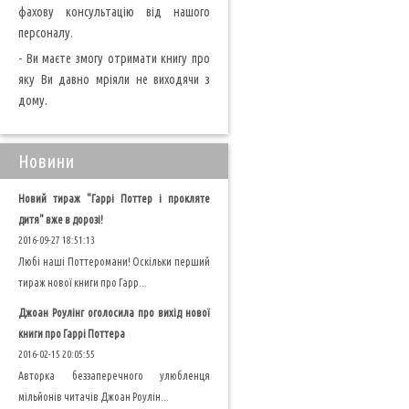
фахову консультацію від нашого
персоналу.
- Ви маєте змогу отримати книгу про
яку Ви давно мріяли не виходячи з
дому.
Новини
Новий тираж "Гаррі Поттер і прокляте
дитя" вже в дорозі!
2016-09-27 18:51:13
Любі наші Поттеромани! Оскільки перший
тираж нової книги про Гарр...
Джоан Роулінг оголосила про вихід нової
книги про Гаррі Поттера
2016-02-15 20:05:55
Авторка беззаперечного улюбленця
мільйонів читачів Джоан Роулін...