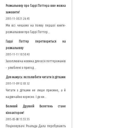
Розмальовку про Гаррі Поттера вже можна
замовити!
2015-11-30 21:26:45
Ми всі чекаємо на появу першої книги-
розмальовки про Гаррі Поттер...
Гаррі Поттер перетвориться на
розмальовку
2015-11-11 10:50:43
Захоплююча новина для всіх поттероманів
- улюблені о пригод...
Для мамусь: як полюбити читати із дітками
2015-11-09 12:03:32
Читати з дітками не лише приємно, а й
надзвчайно корисно. І до кн...
Великий Дружній Велетень стане
кіноактором!
2015-05-08 15:55:55
Поціновувачі Роальда Дала перебувають