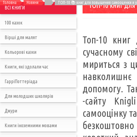
Головна
Новини
ТОП-10 📚 книг для повышения самооценки и у
ТОП-10 книг для
ВСІ КНИГИ
100 казок
Топ-10 книг
Вірші для малят
сучасному сві
Кольорові казки
мириться з ци
Книги, які здолали час
навколишнє 
ГарріПоттеріада
допомогу. Та
Для молодших школярів
-сайту Knig
самооцінку та
Джури
безкоштовно
Книги іноземними мовами