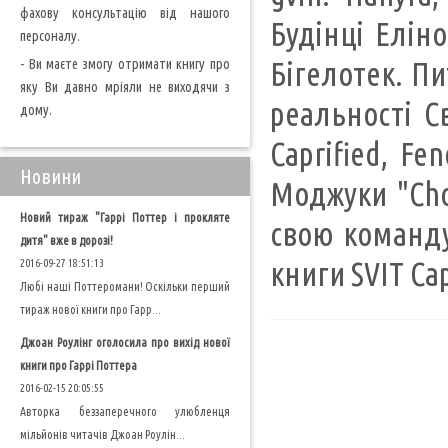
фахову консультацію від нашого
Будінці Еліно
персоналу.
- Ви маєте змогу отримати книгу про
Бігелотек. Пи
яку Ви давно мріяли не виходячи з
реальності Св
дому.
Caprified, Fe
Новини
Моджуки "Cho
Новий тираж "Гаррі Поттер і прокляте
свою команду,
дитя" вже в дорозі!
книги SVIT Cap
2016-09-27 18:51:13
Любі наші Поттеромани! Оскільки перший
тираж нової книги про Гарр...
Джоан Роулінг оголосила про вихід нової
книги про Гаррі Поттера
2016-02-15 20:05:55
Авторка беззаперечного улюбленця
мільйонів читачів Джоан Роулін...