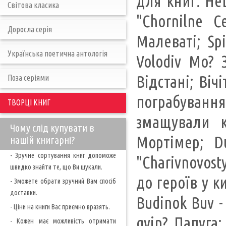
для книг. Не
Світова класика
"Chornilne C
Доросла серія
Малеваті; Spi
Українська поетична антологія
Volodiv Mo?
Відстані; Віч
Поза серіями
пограбування
ТВОРЦІ КНИГ
змащували кн
Чому слід купувати в
Мортімер; D
нашій книгарні?
- Зручне сортування книг допоможе
"Charivnovosty
швидко знайти те, що Ви шукали.
до героїв у к
- Зможете обрати зручний Вам спосіб
доставки.
Budinok Buv -
- Ціни на книги Вас приємно вразять.
gvin? Папуга
- Кожен має можливість отримати