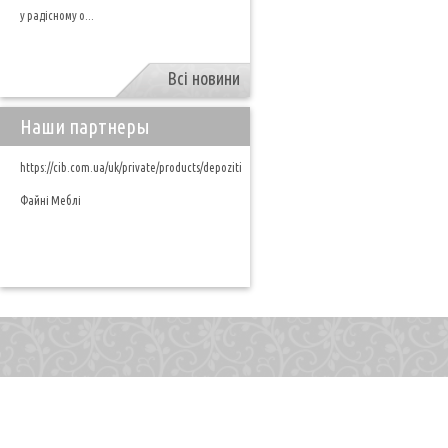
у радісному о...
Всі новини
Наши партнеры
https://cib.com.ua/uk/private/products/depoziti
Файні Меблі