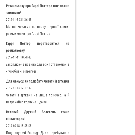
Розмальовку про Гаррі Поттера вже можна
замовити!
2015-11-30 21:26:45
Ми всі чекаємо на появу першої книги-
розмальовки про Гаррі Поттер...
Гаррі Поттер перетвориться на
розмальовку
2015-11-11 10:50:43
Захоплююча новина для всіх поттероманів
- улюблені о пригод...
Для мамусь: як полюбити читати із дітками
2015-11-09 12:03:32
Читати з дітками не лише приємно, а й
надзвчайно корисно. І до кн...
Великий Дружній Велетень стане
кіноактором!
2015-05-08 15:55:55
Поціновувачі Роальда Дала перебувають