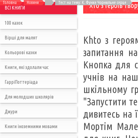
Головна
Новини
Тест на тему: К. Функе Чорнильне серце
Хто з героїв тво
ВСІ КНИГИ
100 казок
Khto з героя
Вірші для малят
запитання на
Кольорові казки
Кнопка для с
Книги, які здолали час
учнів на наш
ГарріПоттеріада
шкільному гр
Для молодших школярів
"Запустити те
дивитесь на ї
Джури
Мортім Малев
Книги іноземними мовами