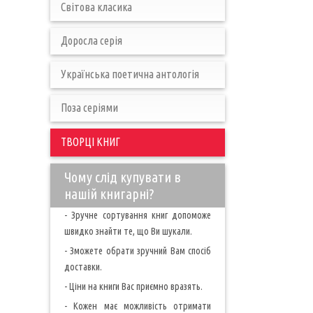
Світова класика
Доросла серія
Українська поетична антологія
Поза серіями
ТВОРЦІ КНИГ
Чому слід купувати в
нашій книгарні?
- Зручне сортування книг допоможе
швидко знайти те, що Ви шукали.
- Зможете обрати зручний Вам спосіб
доставки.
- Ціни на книги Вас приємно вразять.
- Кожен має можливість отримати