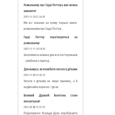
Розмальовку про Гаррі Поттера вже можна
замовити!
2015-11-30 21:26:45
Ми всі чекаємо на появу першої книги-
розмальовки про Гаррі Поттер...
Гаррі Поттер перетвориться на
розмальовку
2015-11-11 10:50:43
Захоплююча новина для всіх поттероманів
- улюблені о пригод...
Для мамусь: як полюбити читати із дітками
2015-11-09 12:03:32
Читати з дітками не лише приємно, а й
надзвчайно корисно. І до кн...
Великий Дружній Велетень стане
кіноактором!
2015-05-08 15:55:55
Поціновувачі Роальда Дала перебувають