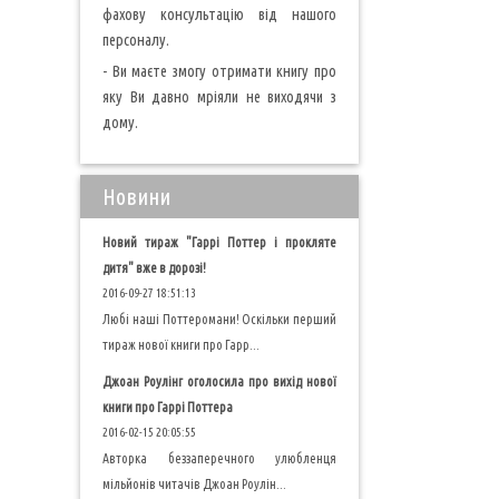
фахову консультацію від нашого
персоналу.
- Ви маєте змогу отримати книгу про
яку Ви давно мріяли не виходячи з
дому.
Новини
Новий тираж "Гаррі Поттер і прокляте
дитя" вже в дорозі!
2016-09-27 18:51:13
Любі наші Поттеромани! Оскільки перший
тираж нової книги про Гарр...
Джоан Роулінг оголосила про вихід нової
книги про Гаррі Поттера
2016-02-15 20:05:55
Авторка беззаперечного улюбленця
мільйонів читачів Джоан Роулін...