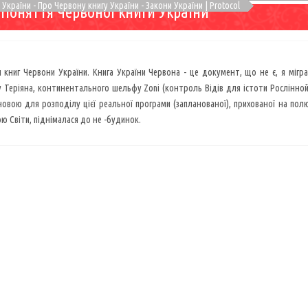
України - Про Червону книгу України - Закони України | Protocol
. Поняття Червоної книги України
и книг Червони України. Книга України Червона - це документ, що не є, я мігр
 Теріяна, континентального шельфу Zoni (контроль Відів для істоти Рослінной С
новою для розподілу цієї реальної програми (запланованої), прихованої на пол
ю Світи, піднімалася до не -будинок.