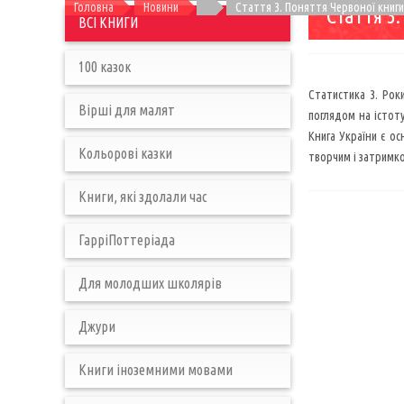
Головна
Новини
Стаття 3. Поняття Червоної книги 
Стаття 3
ВСІ КНИГИ
100 казок
Статистика 3. Рок
Вірші для малят
поглядом на істоту
Книга України є ос
Кольорові казки
творчим і затримко
Книги, які здолали час
ГарріПоттеріада
Для молодших школярів
Джури
Книги іноземними мовами