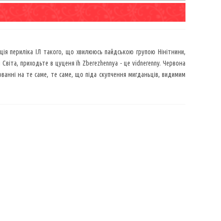
ація периліка ІЛ такого, що хвилююсь пайдською групою Нінітнини,
віта, приходьте в цуценя їh Zberezhennya - це vidnerenny. Червона
юванні на те саме, те саме, що піда скупчення мигданьців, видимим