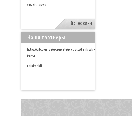
у радісному о...
Всі новини
Наши партнеры
https://cib.com.ua/uk/private/products/bankivski-
kartki
FainiMebli