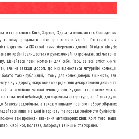
ти старі книги в Києві, Харков, Одеса та інших містах. Сьогодні ми
у та кому продавати антикварні книги в Україні. Які старі книги
істнадцятим та ХІХ століттями, збереглися донині. 50 відсотків усіх
на по країні і залишається в руках звичайних громадян, які часто не
у, дізнайтеся певні моменти для себе. Перш за все, зміст книги.
и, але не завжди дорогі. До них відносяться літургійні колекції,
 багато таких публікацій, і тому для колекціонерів є цінність, але
книгу в Kyiv дорогу, якщо вона має рідкісний декоративний дизайн та
ей та релігійних чи політичних діячів. Художні старі книги можна
 на тематичні публікації, дослідницька література, копії яких дуже
що безпека задовільна, а також у випадку повного набору зібраних
кладайтеся лише на дані Інтернету та поради знайомств букіністів.
допоможе вам провести вивчення антикварних книг. Крім того, наша
пер, Ківой Рог, Полтава, Запорозуе та інші міста України.