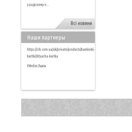
у радісному о...
Всі новини
Наши партнеры
https://cib.com.ua/uk/private/products/bankivski-
kartki/dityacha-kartka
FМеблі Львів