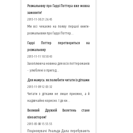
Розмальовку про Гаррі Поттера вже можна
замовити!
2015-11-30 21:26:45
Ми всі чекаємо на появу першої книги-
розмальовки про Гаррі Поттер...
Гаррі Поттер перетвориться на
розмальовку
2015-11-11 10:50:43
Захоплююча новина для всіх поттероманів
- улюблені о пригод...
Для мамусь: як полюбити читати із дітками
2015-11-09 12:03:32
Читати з дітками не лише приємно, а й
надзвчайно корисно. І до кн...
Великий Дружній Велетень стане
кіноактором!
2015-05-08 15:55:55
Поціновувачі Роальда Дала перебувають