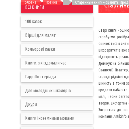
Головна
Новини
Старинные книги – оценить, прода
Старинны
ВСІ КНИГИ
100 казок
Старі книги - оцін
Вірші для малят
спробуємо розібра
оцінюються в антик
Кольорові казки
цих раритетів вже 
підозрюють реальн
Книги, які здолали час
Домінуюча більшіс
Євангелії, Псалтер
ГарріПоттеріада
справді рідкісні о
цінність з точки 
продати набагато б
Для молодших школярів
малі, і вони бага
творів. Експертна 
Джури
Зверніться до нас
компанія Antikinfo
Книги іноземними мовами