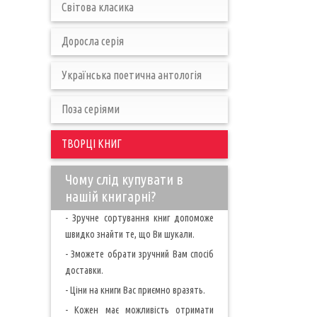
Світова класика
Доросла серія
Українська поетична антологія
Поза серіями
ТВОРЦІ КНИГ
Чому слід купувати в
нашій книгарні?
- Зручне сортування книг допоможе
швидко знайти те, що Ви шукали.
- Зможете обрати зручний Вам спосіб
доставки.
- Ціни на книги Вас приємно вразять.
- Кожен має можливість отримати