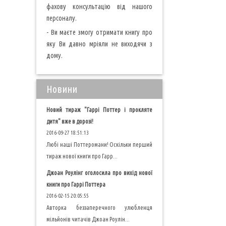
фахову консультацію від нашого
персоналу.
- Ви маєте змогу отримати книгу про
яку Ви давно мріяли не виходячи з
дому.
Новини
Новий тираж "Гаррі Поттер і прокляте
дитя" вже в дорозі!
2016-09-27 18:51:13
Любі наші Поттеромани! Оскільки перший
тираж нової книги про Гарр...
Джоан Роулінг оголосила про вихід нової
книги про Гаррі Поттера
2016-02-15 20:05:55
Авторка беззаперечного улюбленця
мільйонів читачів Джоан Роулін...