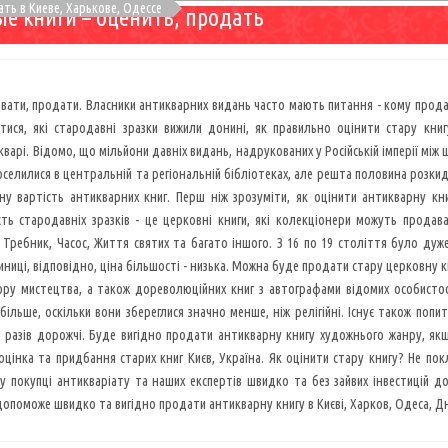
ть в Киеве, Харькове, Одессе
е книги – оценить, продать
ювати, продати. Власники антикварних видань часто мають питання - кому продава
тися, які стародавні зразки вижили донині, як правильно оцінити стару книг
варі. Відомо, що мільйони давніх видань, надрукованих у Російській імперії між ш
оселилися в центральній та регіональній бібліотеках, але решта половина розкида
у вартість антикварних книг. Перш ніж зрозуміти, як оцінити антикварну книг
ть стародавніх зразків - це церковні книги, які колекціонери можуть продават
, Требник, Часос, Життя святих та багато іншого. З 16 по 19 століття було дуже
диниці, відповідно, ціна більшості - низька. Можна буде продати стару церковну 
зору мистецтва, а також дореволюційних книг з автографами відомих особистост
ільше, оскільки вони збереглися значно менше, ніж релігійні. Існує також попит
то разів дорожчі. Буде вигідно продати антикварну книгу художнього жанру, як
оцінка та придбання старих книг Києв, Україна. Як оцінити стару книгу? Не по
 у покупці антикваріату та наших експертів швидко та без зайвих інвестицій 
 допоможе швидко та вигідно продати антикварну книгу в Києві, Харков, Одеса, Дні