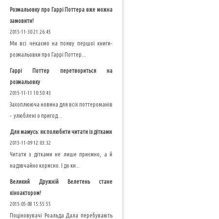
Розмальовку про Гаррі Поттера вже можна
замовити!
2015-11-30 21:26:45
Ми всі чекаємо на появу першої книги-
розмальовки про Гаррі Поттер...
Гаррі Поттер перетвориться на
розмальовку
2015-11-11 10:50:43
Захоплююча новина для всіх поттероманів
- улюблені о пригод...
Для мамусь: як полюбити читати із дітками
2015-11-09 12:03:32
Читати з дітками не лише приємно, а й
надзвчайно корисно. І до кн...
Великий Дружній Велетень стане
кіноактором!
2015-05-08 15:55:55
Поціновувачі Роальда Дала перебувають