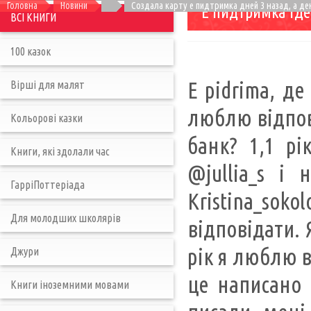
Головна
Новини
Создала карту е пидтримка дней 3 назад, а де
Е пидтримка где
ВСІ КНИГИ
100 казок
E pidrima, де
Вірші для малят
люблю відпов
Кольорові казки
банк? 1,1 рі
Книги, які здолали час
@jullia_s і
ГарріПоттеріада
Kristina_soko
Для молодших школярів
відповідати. 
рік я люблю в
Джури
це написано 
Книги іноземними мовами