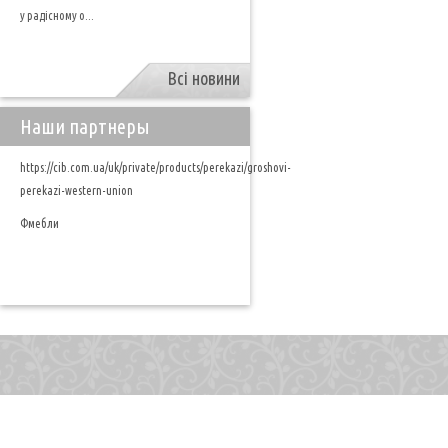
у радісному о...
Всі новини
Наши партнеры
https://cib.com.ua/uk/private/products/perekazi/groshovi-
perekazi-western-union
Фмебли