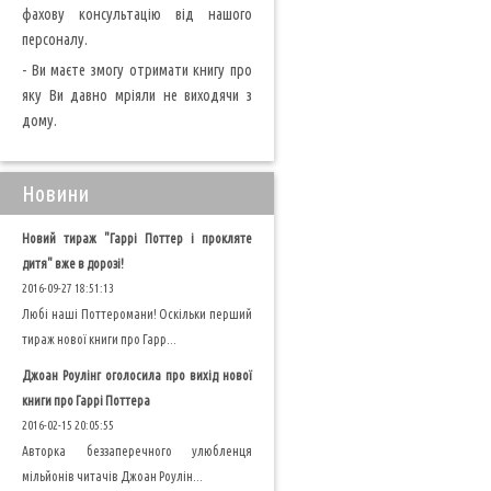
фахову консультацію від нашого
персоналу.
- Ви маєте змогу отримати книгу про
яку Ви давно мріяли не виходячи з
дому.
Новини
Новий тираж "Гаррі Поттер і прокляте
дитя" вже в дорозі!
2016-09-27 18:51:13
Любі наші Поттеромани! Оскільки перший
тираж нової книги про Гарр...
Джоан Роулінг оголосила про вихід нової
книги про Гаррі Поттера
2016-02-15 20:05:55
Авторка беззаперечного улюбленця
мільйонів читачів Джоан Роулін...