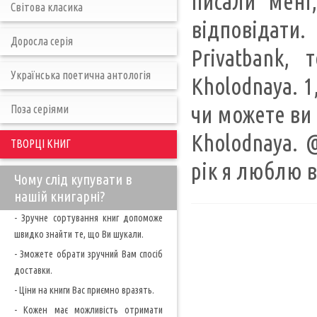
писали мені
Світова класика
відповідати
Доросла серія
Privatbank,
Українська поетична антологія
Kholodnaya. 1
чи можете ви 
Поза серіями
Kholodnaya. @
ТВОРЦІ КНИГ
рік я люблю в
Чому слід купувати в
нашій книгарні?
- Зручне сортування книг допоможе
швидко знайти те, що Ви шукали.
- Зможете обрати зручний Вам спосіб
доставки.
- Ціни на книги Вас приємно вразять.
- Кожен має можливість отримати