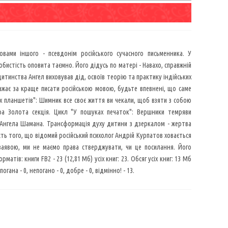
овами іншого - псевдонім російського сучасного письменника. У
обистість оповита таємно. Його дідусь по матері - Навахо, справжній
дитинства Ангел виховував дід, освоїв теорію та практику індійських
важає за краще писати російською мовою, будьте впевнені, що саме
х планшетів": Шимник все своє життя ви чекали, щоб взяти з собою
а Золота секція. Цикл "У пошуках печаток": Вершники темряви
 Ангела Шамана. Трансформація духу дитини з дзеркалом - жертва
сть того, що відомий російський психолог Андрій Курпатов ховається
заявою, ми не маємо права стверджувати, чи це посилання. Його
тів: книги FB2 - 23 (12,81 Мб) усіх книг: 23. Обсяг усіх книг: 13 Мб
гана - 0, непогано - 0, добре - 0, відмінно! - 13.