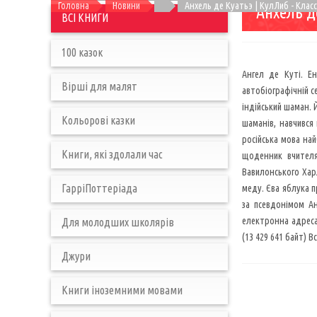
Головна
Новини
Анхель де Куатьэ | КулЛиб - Клас
Анхель д
ВСІ КНИГИ
100 казок
Ангел де Куті. Е
Вірші для малят
автобіографічній с
індійський шаман. 
Кольорові казки
шаманів, навчився 
російська мова на
Книги, які здолали час
щоденник вчителя
Вавилонського Хар
ГарріПоттеріада
меду. Єва яблука п
за псевдонімом А
електронна адреса в
Для молодших школярів
(13 429 641 байт) В
Джури
Книги іноземними мовами