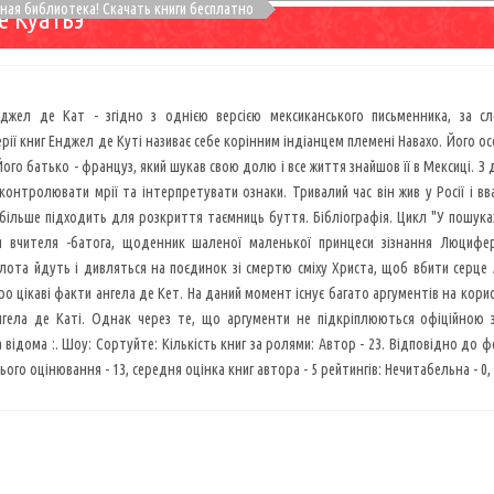
сная библиотека! Скачать книги бесплатно
е Куатьэ
нджел де Кат - згідно з однією версією мексиканського письменника, за сл
ерії книг Енджел де Куті називає себе корінним індіанцем племені Навахо. Його ос
Його батько - француз, який шукав свою долю і все життя знайшов її в Мексиці. З 
контролювати мрії та інтерпретувати ознаки. Тривалий час він жив у Росії і в
йбільше підходить для розкриття таємниць буття. Бібліографія. Цикл "У пошука
 вчителя -батога, щоденник шаленої маленької принцеси зізнання Люцифер
лота йдуть і дивляться на поєдинок зі смертю сміху Христа, щоб вбити серце
ро цікаві факти ангела де Кет. На даний момент існує багато аргументів на кори
нгела де Каті. Однак через те, що аргументи не підкріплюються офіційною 
ідома :. Шоу: Сортуйте: Кількість книг за ролями: Автор - 23. Відповідно до форма
сього оцінювання - 13, середня оцінка книг автора - 5 рейтингів: Нечитабельна - 0, по