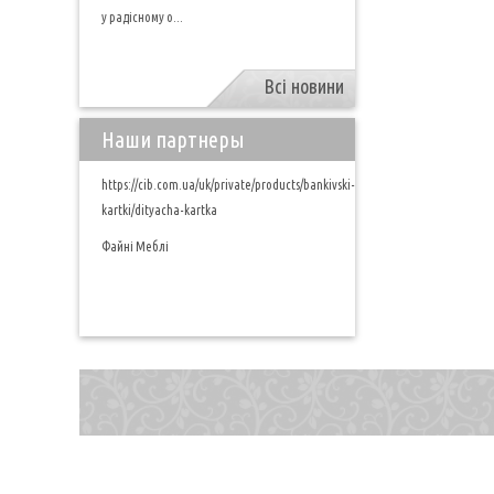
у радісному о...
Всі новини
Наши партнеры
https://cib.com.ua/uk/private/products/bankivski-
kartki/dityacha-kartka
Файні Меблі