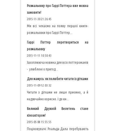
Розмальовку про Гаррі Поттера вже можна
замовити!
2015-11-30 21:26:45
Ми всі чекаємо на появу першої книги-
розмальовки про Гаррі Поттер...
Гаррі Поттер перетвориться на
розмальовку
2015-11-11 10:50:43
Захоплююча новина для всіх поттероманів
- улюблені о пригод...
Для мамусь: як полюбити читати із дітками
2015-11-09 12:03:32
Читати з дітками не лише приємно, а й
надзвчайно корисно. І до кн...
Великий Дружній Велетень стане
кіноактором!
2015-05-08 15:55:55
Поціновувачі Роальда Дала перебувають