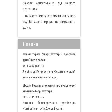
фахову консультацію від нашого
персоналу.
- Ви маєте змогу отримати книгу про
яку Ви давно мріяли не виходячи з
дому.
Новини
Новий тираж "Гаррі Поттер і прокляте
дитя" вже в дорозі!
2016-09-27 18:51:13
Любі наші Поттеромани! Оскільки перший
тираж нової книги про Гарр...
Джоан Роулінг оголосила про вихід нової
книги про Гаррі Поттера
2016-02-15 20:05:55
Авторка беззаперечного улюбленця
мільйонів читачів Джоан Роулін...