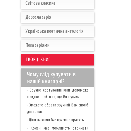
Світова класика
Доросла серія
Українська поетична антологія
Поза серіями
ТВОРЦІ КНИГ
Чому слід купувати в
нашій книгарні?
- Зручне сортування книг допоможе
швидко знайти те, що Ви шукали.
- Зможете обрати зручний Вам спосіб
доставки.
- Ціни на книги Вас приємно вразять.
- Кожен має можливість отримати