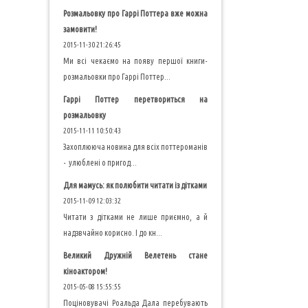
Розмальовку про Гаррі Поттера вже можна
замовити!
2015-11-30 21:26:45
Ми всі чекаємо на появу першої книги-
розмальовки про Гаррі Поттер...
Гаррі Поттер перетвориться на
розмальовку
2015-11-11 10:50:43
Захоплююча новина для всіх поттероманів
- улюблені о пригод...
Для мамусь: як полюбити читати із дітками
2015-11-09 12:03:32
Читати з дітками не лише приємно, а й
надзвчайно корисно. І до кн...
Великий Дружній Велетень стане
кіноактором!
2015-05-08 15:55:55
Поціновувачі Роальда Дала перебувають