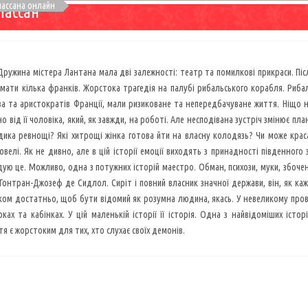
пассана онлайн
пассан
Дружина містера Лантана мала дві залежності: театр та помилкові прикраси. Післ
мати кілька франків. Жорстока трагедія на палубі рибальського корабля. Риба
тва та аристократів Франції, мали ризиковане та непередбачуване життя. Ніщо 
о від її чоловіка, який, як завжди, на роботі. Але несподівана зустріч змінює пл
дика ревнощі? Які хитрощі жінка готова йти на власну колодязь? Чи може крас
овелі. Як не дивно, але в цій історії емоції виходять з принадності південного
ю це. Можливо, одна з потужних історій маестро. Обман, психози, муки, збоченн
Гонтран-Джозеф де Сидлол. Сиріт і повний власник значної держави, він, як кажу
лком достатньо, щоб бути відомий як розумна людина, якась. У невеликому пров
ках та кабінках. У цій маленькій історії її історія. Одна з найвідоміших іс
тя є жорстоким для тих, хто слухає своїх демонів.