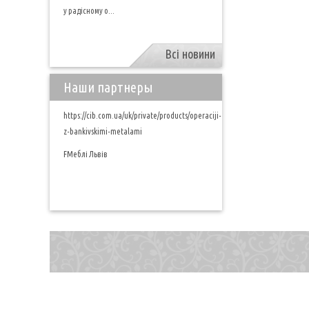
у радісному о...
Всі новини
Наши партнеры
https://cib.com.ua/uk/private/products/operaciji-
z-bankivskimi-metalami
FМеблі Львів