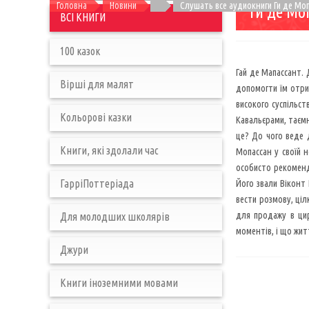
Головна
Новини
Слушать все аудиокниги Ги де Мо
Ги де Мо
ВСІ КНИГИ
100 казок
Гай де Мапассант. 
Вірші для малят
допомогти їм отри
високого суспільс
Кольорові казки
Кавальєрами, таємн
це? До чого веде 
Книги, які здолали час
Мопассан у своїй н
особисто рекоменду
ГарріПоттеріада
Його звали Віконт 
вести розмову, ці
для продажу в цир
Для молодших школярів
моментів, і що жит
Джури
Книги іноземними мовами