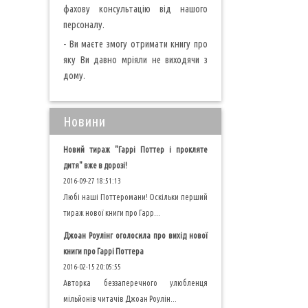
фахову консультацію від нашого
персоналу.
- Ви маєте змогу отримати книгу про
яку Ви давно мріяли не виходячи з
дому.
Новини
Новий тираж "Гаррі Поттер і прокляте
дитя" вже в дорозі!
2016-09-27 18:51:13
Любі наші Поттеромани! Оскільки перший
тираж нової книги про Гарр...
Джоан Роулінг оголосила про вихід нової
книги про Гаррі Поттера
2016-02-15 20:05:55
Авторка беззаперечного улюбленця
мільйонів читачів Джоан Роулін...