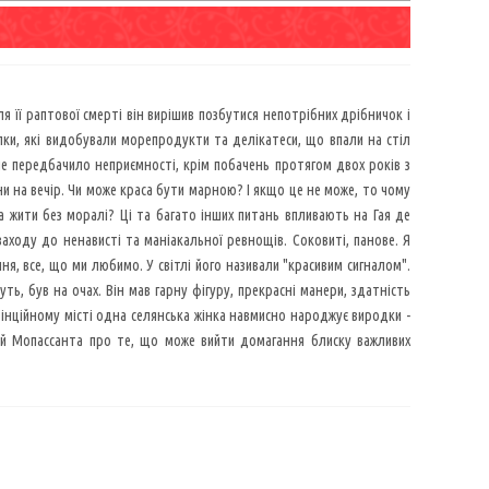
я її раптової смерті він вирішив позбутися непотрібних дрібничок і
лки, які видобували морепродукти та делікатеси, що впали на стіл
не передбачило неприємності, крім побачень протягом двох років з
ани на вечір. Чи може краса бути марною? І якщо це не може, то чому
а жити без моралі? Ці та багато інших питань впливають на Гая де
 заходу до ненависті та маніакальної ревнощів. Соковиті, панове. Я
я, все, що ми любимо. У світлі його називали "красивим сигналом".
ть, був на очах. Він мав гарну фігуру, прекрасні манери, здатність
інційному місті одна селянська жінка навмисно народжує виродки -
торій Мопассанта про те, що може вийти домагання блиску важливих