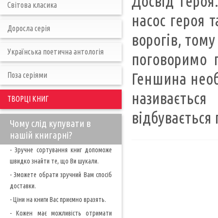
Досвід героя
Світова класика
насос героя т
Доросла серія
ворогів, тому
Українська поетична антологія
поговоримо п
Геншина необ
Поза серіями
називається
ТВОРЦІ КНИГ
відбувається 
Чому слід купувати в
нашій книгарні?
- Зручне сортування книг допоможе
швидко знайти те, що Ви шукали.
- Зможете обрати зручний Вам спосіб
доставки.
- Ціни на книги Вас приємно вразять.
- Кожен має можливість отримати