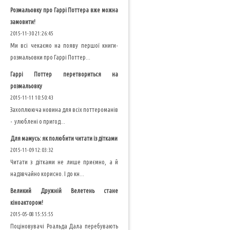
Розмальовку про Гаррі Поттера вже можна
замовити!
2015-11-30 21:26:45
Ми всі чекаємо на появу першої книги-
розмальовки про Гаррі Поттер...
Гаррі Поттер перетвориться на
розмальовку
2015-11-11 10:50:43
Захоплююча новина для всіх поттероманів
- улюблені о пригод...
Для мамусь: як полюбити читати із дітками
2015-11-09 12:03:32
Читати з дітками не лише приємно, а й
надзвчайно корисно. І до кн...
Великий Дружній Велетень стане
кіноактором!
2015-05-08 15:55:55
Поціновувачі Роальда Дала перебувають