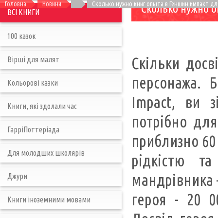
Головна
Новини
Сколько нужно книг опыта в Геншин импакт дл
Сколько нужно о
ВСІ КНИГИ
100 казок
Скільки досв
Вірші для малят
персонажа. Б
Кольорові казки
Impact, ви 
Книги, які здолали час
потрібно для
ГарріПоттеріада
приблизно 60 
Для молодших школярів
рідкістю т
мандрівника -
Джури
героя - 20 0
Книги іноземними мовами