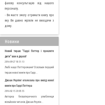
фахову консультацію від нашого
персоналу.
- Ви маєте змогу отримати книгу про
яку Ви давно мріяли не виходячи з
дому.
Новини
Новий тираж "Гаррі Поттер і прокляте
дитя" вже в дорозі!
2016-09-27 18:51:13
Любі наші Поттеромани! Оскільки перший
тираж нової книги про Гарр...
Джоан Роулінг оголосила про вихід нової
книги про Гаррі Поттера
2016-02-15 20:05:55
Авторка беззаперечного улюбленця
мільйонів читачів Джоан Роулін...