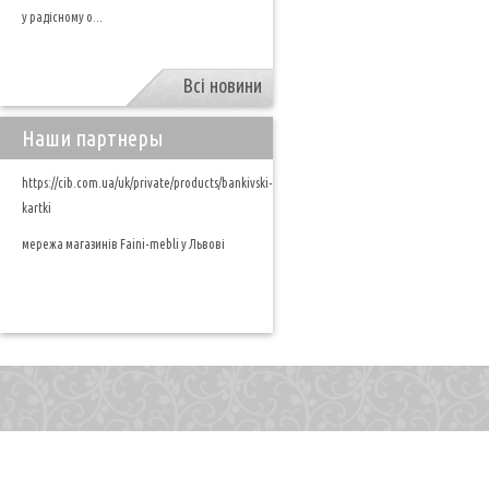
у радісному о...
Всі новини
Наши партнеры
https://cib.com.ua/uk/private/products/bankivski-
kartki
мережа магазинів Faini-mebli у Львові