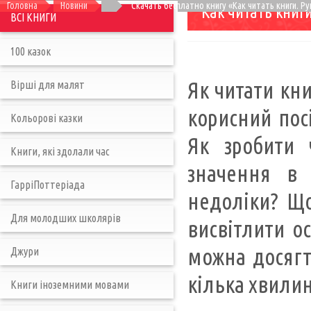
Головна
Новини
Скачать бесплатно книгу «Как читать книги. Р
Как читать книг
ВСІ КНИГИ
100 казок
Як читати кни
Вірші для малят
корисний пос
Кольорові казки
Як зробити 
Книги, які здолали час
значення в 
ГарріПоттеріада
недоліки? Що
Для молодших школярів
висвітлити ос
можна досягт
Джури
кілька хвилин
Книги іноземними мовами