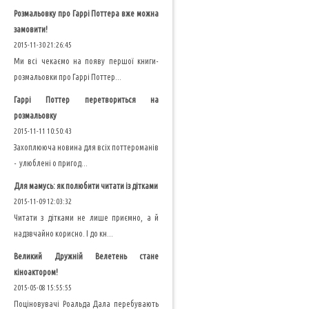
Розмальовку про Гаррі Поттера вже можна
замовити!
2015-11-30 21:26:45
Ми всі чекаємо на появу першої книги-
розмальовки про Гаррі Поттер...
Гаррі Поттер перетвориться на
розмальовку
2015-11-11 10:50:43
Захоплююча новина для всіх поттероманів
- улюблені о пригод...
Для мамусь: як полюбити читати із дітками
2015-11-09 12:03:32
Читати з дітками не лише приємно, а й
надзвчайно корисно. І до кн...
Великий Дружній Велетень стане
кіноактором!
2015-05-08 15:55:55
Поціновувачі Роальда Дала перебувають