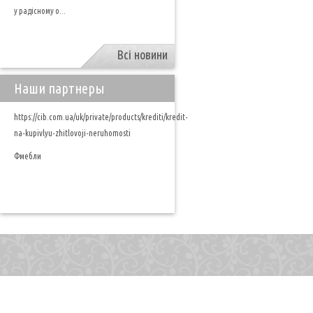
у радісному о...
Всі новини
Наши партнеры
https://cib.com.ua/uk/private/products/krediti/kredit-
na-kupivlyu-zhitlovoji-neruhomosti
Фмебли