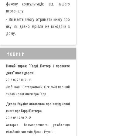
фахову консультацію від нашого
персоналу.
- Ви маєте змогу отримати книгу про
яку Ви давно мріяли не виходячи з
дому.
Новини
Новий тираж "Гаррі Поттер і прокляте
дитя" вже в дорозі!
2016-09-27 18:51:13
Любі наші Поттеромани! Оскільки перший
тираж нової книги про Гарр...
Джоан Роулінг оголосила про вихід нової
книги про Гаррі Поттера
2016-02-15 20:05:55
Авторка беззаперечного улюбленця
мільйонів читачів Джоан Роулін...