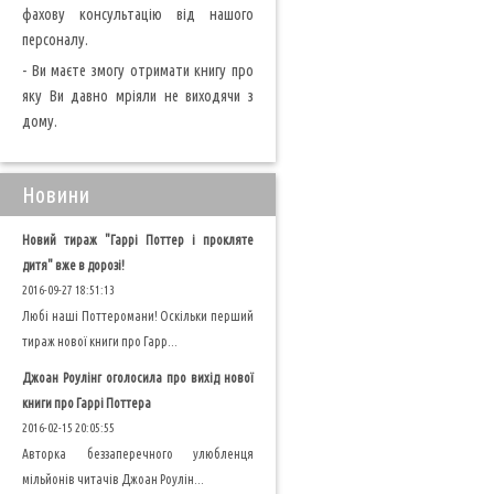
фахову консультацію від нашого
персоналу.
- Ви маєте змогу отримати книгу про
яку Ви давно мріяли не виходячи з
дому.
Новини
Новий тираж "Гаррі Поттер і прокляте
дитя" вже в дорозі!
2016-09-27 18:51:13
Любі наші Поттеромани! Оскільки перший
тираж нової книги про Гарр...
Джоан Роулінг оголосила про вихід нової
книги про Гаррі Поттера
2016-02-15 20:05:55
Авторка беззаперечного улюбленця
мільйонів читачів Джоан Роулін...