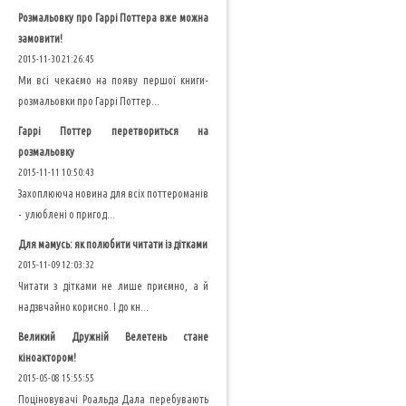
Розмальовку про Гаррі Поттера вже можна
замовити!
2015-11-30 21:26:45
Ми всі чекаємо на появу першої книги-
розмальовки про Гаррі Поттер...
Гаррі Поттер перетвориться на
розмальовку
2015-11-11 10:50:43
Захоплююча новина для всіх поттероманів
- улюблені о пригод...
Для мамусь: як полюбити читати із дітками
2015-11-09 12:03:32
Читати з дітками не лише приємно, а й
надзвчайно корисно. І до кн...
Великий Дружній Велетень стане
кіноактором!
2015-05-08 15:55:55
Поціновувачі Роальда Дала перебувають