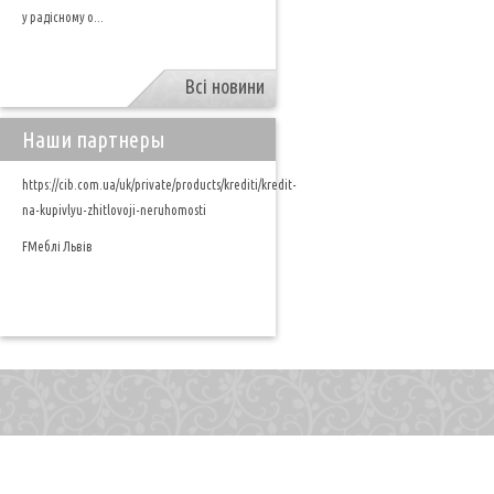
у радісному о...
Всі новини
Наши партнеры
https://cib.com.ua/uk/private/products/krediti/kredit-
na-kupivlyu-zhitlovoji-neruhomosti
FМеблі Львів