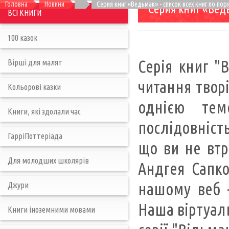
Головна
Новини
Серия книг «Ведьмак» - список всех книг по пор
Серия книг «Вед
ВСІ КНИГИ
100 казок
Серія книг "
Вірші для малят
читання творі
Кольорові казки
однією тем
Книги, які здолали час
послідовніст
ГарріПоттеріада
що ви не втра
Для молодших школярів
Андгея Сапко
нашому веб -
Джури
Наша віртуаль
Книги іноземними мовами