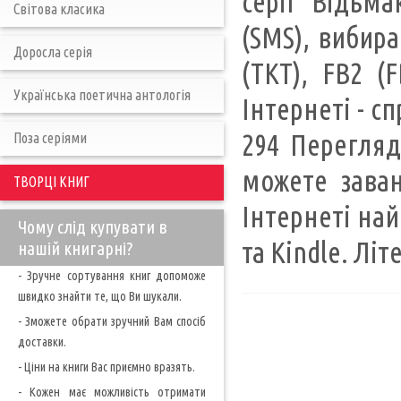
серії "Відьма
Світова класика
(SMS), вибир
Доросла серія
(TKT), FB2 (
Українська поетична антологія
Інтернеті - с
294 Перегляд
Поза серіями
можете заван
ТВОРЦІ КНИГ
Інтернеті най
Чому слід купувати в
та Kindle. Лі
нашій книгарні?
- Зручне сортування книг допоможе
швидко знайти те, що Ви шукали.
- Зможете обрати зручний Вам спосіб
доставки.
- Ціни на книги Вас приємно вразять.
- Кожен має можливість отримати