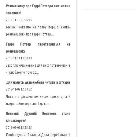
Розмальовку про Гаррі Поттера вже можна
замовити!
2015-11-30 21:26:45
Ми всі чекаємо на появу першої книги-
розмальовки про Гаррі Поттер...
Гаррі Поттер перетвориться на
розмальовку
2015-11-11 10:50:43
Захоплююча новина для всіх поттероманів
- улюблені о пригод...
Для мамусь: як полюбити читати із дітками
2015-11-09 12:03:32
Читати з дітками не лише приємно, а й
надзвчайно корисно. І до кн...
Великий Дружній Велетень стане
кіноактором!
2015-05-08 15:55:55
Поціновувачі Роальда Дала перебувають