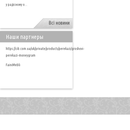
у радісному о...
Всі новини
Наши партнеры
https://cib.com.ua/uk/private/products/perekazi/groshovi-
perekazi-moneygram
FainiMebli