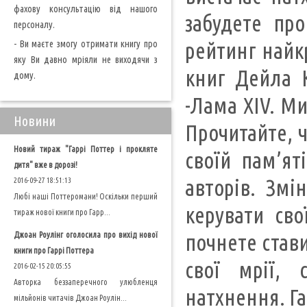
фахову консультацію від нашого
забудете пр
персоналу.
- Ви маєте змогу отримати книгу про
рейтинг найкр
яку Ви давно мріяли не виходячи з
книг Дейла К
дому.
-Лама XIV. М
Новини
Прочитайте, ч
Новий тираж "Гаррі Поттер і прокляте
своїй пам’ят
дитя" вже в дорозі!
авторів. Змі
2016-09-27 18:51:13
Любі наші Поттеромани! Оскільки перший
керувати сво
тираж нової книги про Гарр...
Джоан Роулінг оголосила про вихід нової
почнете став
книги про Гаррі Поттера
свої мрії, 
2016-02-15 20:05:55
Авторка беззаперечного улюбленця
натхнення. Г
мільйонів читачів Джоан Роулін...