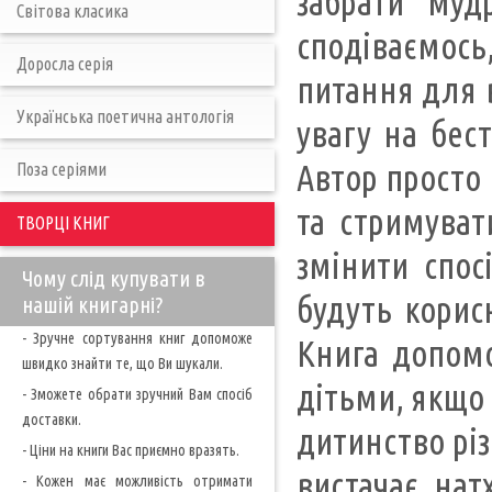
забрати муд
Світова класика
сподіваємось
Доросла серія
питання для в
Українська поетична антологія
увагу на бест
Автор просто
Поза серіями
та стримуват
ТВОРЦІ КНИГ
змінити спос
Чому слід купувати в
будуть корис
нашій книгарні?
- Зручне сортування книг допоможе
Книга допомо
швидко знайти те, що Ви шукали.
дітьми, якщо 
- Зможете обрати зручний Вам спосіб
доставки.
дитинство різ
- Ціни на книги Вас приємно вразять.
вистачає нат
- Кожен має можливість отримати