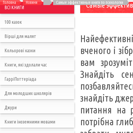
Головна
Новини
Самые эффективные книги по психологии
Самые эффектив
ВСІ КНИГИ
100 казок
Найефективні
Вірші для малят
вченого і зіб
Кольорові казки
вам зрозуміт
Книги, які здолали час
Знайдіть се
ГарріПоттеріада
позбавляйтес
Для молодших школярів
знайдіть джер
питання на р
Джури
потрібна глиб
Книги іноземними мовами