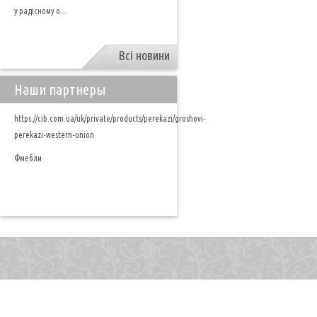
у радісному о...
Всі новини
Наши партнеры
https://cib.com.ua/uk/private/products/perekazi/groshovi-
perekazi-western-union
Фмебли