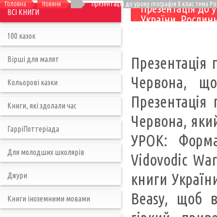
Головна
Новини
Презентація до уроку географія 8 клас тема Ро
Презентація до у
ВСІ КНИГИ
України. Рослинн
100 казок
Презентація п
Вірші для малят
Червона, що
Кольорові казки
Презентація 
Книги, які здолали час
Червона, яки
ГарріПоттеріада
УРОК: Форма
Для молодших школярів
Vidovodic War
книги України
Джури
Beasy, щоб в
Книги іноземними мовами