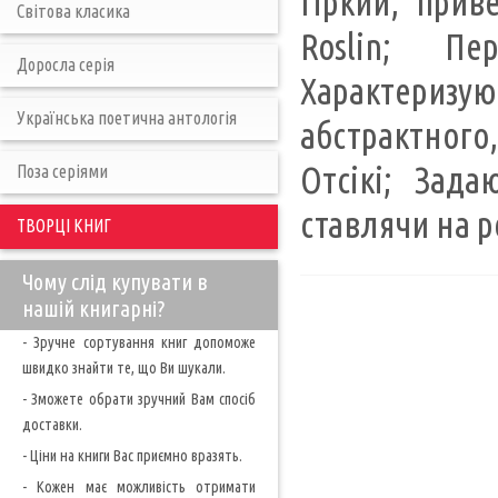
гіркий, прив
Світова класика
Roslin; Пе
Доросла серія
Характериз
Українська поетична антологія
абстрактного
Отсікі; Зада
Поза серіями
ставлячи на р
ТВОРЦІ КНИГ
Чому слід купувати в
нашій книгарні?
- Зручне сортування книг допоможе
швидко знайти те, що Ви шукали.
- Зможете обрати зручний Вам спосіб
доставки.
- Ціни на книги Вас приємно вразять.
- Кожен має можливість отримати