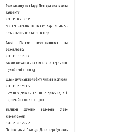
Розмальовку про Гаррі Поттера вже можна
замовити!
2015-11-30 21:26:45
Ми всі чекаємо на появу першої книги-
розмальовки про Гаррі Поттер...
Гаррі Поттер перетвориться на
розмальовку
2015-11-11 10:50:43
Захоплююча новина для всіх поттероманів
- улюблені о пригод...
Для мамусь: як полюбити читати із дітками
2015-11-09 12:03:32
Читати з дітками не лише приємно, а й
надзвчайно корисно. І до кн...
Великий Дружній Велетень стане
кіноактором!
2015-05-08 15:55:55
Поціновувачі Роальда Дала перебувають