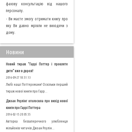
фахову консультацію від нашого
персоналу.
- Ви маєте змогу отримати книгу про
яку Ви давно мріяли не виходячи з
дому.
Новини
Новий тираж "Гаррі Поттер і прокляте
дитя" вже в дорозі!
2016-09-27 18:51:13
Любі наші Поттеромани! Оскільки перший
тираж нової книги про Гарр...
Джоан Роулінг оголосила про вихід нової
книги про Гаррі Поттера
2016-02-15 20:05:55
Авторка беззаперечного улюбленця
мільйонів читачів Джоан Роулін...