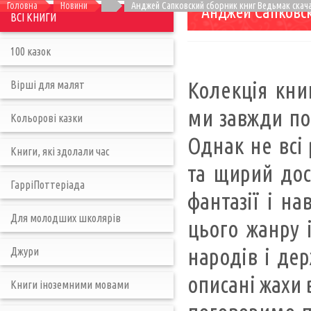
Головна
Новини
Анджей Сапковский сборник книг Ведьмак скач
Анджей Сапковск
ВСІ КНИГИ
100 казок
Колекція кни
Вірші для малят
ми завжди по
Кольорові казки
Однак не всі
Книги, які здолали час
та щирий дос
ГарріПоттеріада
фантазії і на
Для молодших школярів
цього жанру 
народів і дер
Джури
описані жахи 
Книги іноземними мовами