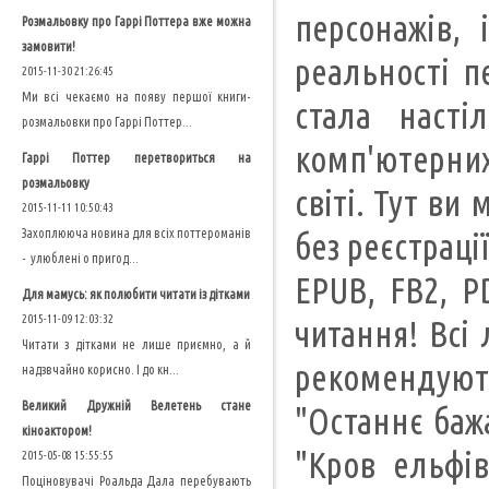
персонажів,
Розмальовку про Гаррі Поттера вже можна
замовити!
реальності п
2015-11-30 21:26:45
Ми всі чекаємо на появу першої книги-
стала насті
розмальовки про Гаррі Поттер...
комп'ютерних
Гаррі Поттер перетвориться на
розмальовку
світі. Тут ви
2015-11-11 10:50:43
Захоплююча новина для всіх поттероманів
без реєстраці
- улюблені о пригод...
EPUB, FB2, P
Для мамусь: як полюбити читати із дітками
2015-11-09 12:03:32
читання! Всі 
Читати з дітками не лише приємно, а й
рекомендують
надзвчайно корисно. І до кн...
Великий Дружній Велетень стане
"Останнє бажа
кіноактором!
"Кров ельфів
2015-05-08 15:55:55
Поціновувачі Роальда Дала перебувають