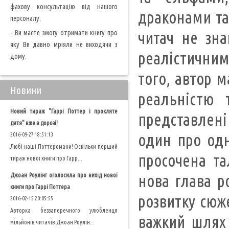
фахову консультацію від нашого
драконами та
персоналу.
- Ви маєте змогу отримати книгу про
читач не зна
яку Ви давно мріяли не виходячи з
реалістичним
дому.
того, автор 
Новини
реальністю 
Новий тираж "Гаррі Поттер і прокляте
представлені
дитя" вже в дорозі!
один про одн
2016-09-27 18:51:13
Любі наші Поттеромани! Оскільки перший
просочена та
тираж нової книги про Гарр...
Джоан Роулінг оголосила про вихід нової
нова глава р
книги про Гаррі Поттера
розвитку сюж
2016-02-15 20:05:55
Авторка беззаперечного улюбленця
важкий шлях 
мільйонів читачів Джоан Роулін...