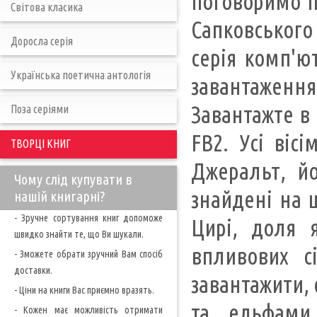
поговоримо п
Світова класика
Сапковського 
Доросла серія
серія комп'ют
Українська поетична антологія
завантаженн
Завантажте в
Поза серіями
FB2. Усі віс
ТВОРЦІ КНИГ
Джеральт, йо
Чому слід купувати в
знайдені на 
нашій книгарні?
- Зручне сортування книг допоможе
Цирі, доля я
швидко знайти те, що Ви шукали.
впливових с
- Зможете обрати зручний Вам спосіб
доставки.
завантажити, 
- Ціни на книги Вас приємно вразять.
та ельфами
- Кожен має можливість отримати