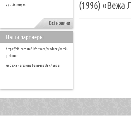
(1996) «Вежа 
у радісному о...
Всі новини
Наши партнеры
https://cib.com.ua/uk/private/products/kartki-
platinum
мережа магазинів Faini-mebli у Львові