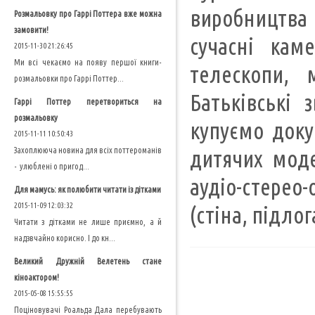
виробництва (
Розмальовку про Гаррі Поттера вже можна
замовити!
сучасні каме
2015-11-30 21:26:45
Ми всі чекаємо на появу першої книги-
телескопи, 
розмальовки про Гаррі Поттер...
Батьківські 
Гаррі Поттер перетвориться на
розмальовку
купуємо доку
2015-11-11 10:50:43
Захоплююча новина для всіх поттероманів
дитячих моде
- улюблені о пригод...
аудіо-стерео
Для мамусь: як полюбити читати із дітками
2015-11-09 12:03:32
(стіна, підлог
Читати з дітками не лише приємно, а й
надзвчайно корисно. І до кн...
Великий Дружній Велетень стане
кіноактором!
2015-05-08 15:55:55
Поціновувачі Роальда Дала перебувають