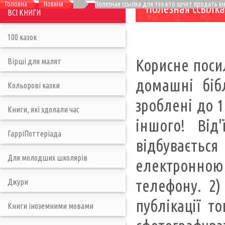
Головна
Новини
Полезная ссылка для тех кто хочет продать кн
Полезная ссылка
ВСІ КНИГИ
100 казок
Корисне посил
Вірші для малят
домашні бібл
Кольорові казки
зроблені до 1
Книги, які здолали час
іншого! Від
ГарріПоттеріада
відбуваєтьс
Для молодших школярів
електронно
телефону. 2)
Джури
публікації т
Книги іноземними мовами