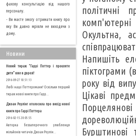
фахову консультацію від нашого
політичні 
персоналу.
- Ви маєте змогу отримати книгу про
комп'ютерні
яку Ви давно мріяли не виходячи з
Окультна, а
дому.
співпрацюват
Новини
Напишіть е
Новий тираж "Гаррі Поттер і прокляте
піктограми (
дитя" вже в дорозі!
року від випу
2016-09-27 18:51:13
Любі наші Поттеромани! Оскільки перший
Цікаві предм
тираж нової книги про Гарр...
Джоан Роулінг оголосила про вихід нової
Порцеляно
книги про Гаррі Поттера
дореволюцій
2016-02-15 20:05:55
Авторка беззаперечного улюбленця
Бурштинові 
мільйонів читачів Джоан Роулін...