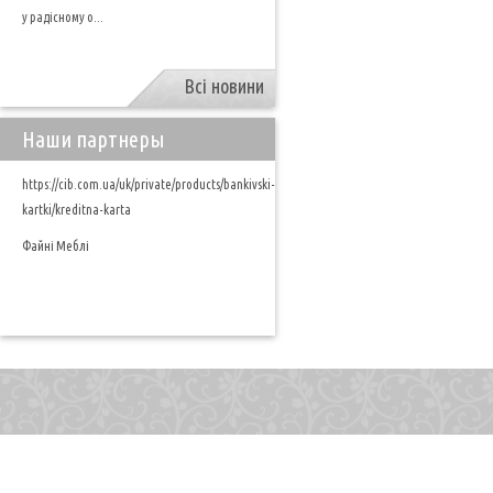
у радісному о...
Всі новини
Наши партнеры
https://cib.com.ua/uk/private/products/bankivski-
kartki/kreditna-karta
Файні Меблі