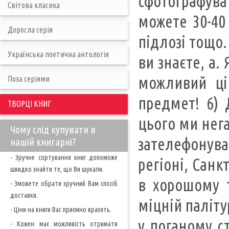
сфотографуват
Світова класика
можете 30-40
Доросла серія
підлозі тощо.
Українська поетична антологія
ви знаєте, a.
можливий ці
Поза серіями
предмет! 6) 
ТВОРЦІ КНИГ
цього ми нега
Чому слід купувати в
зателефонува
нашій книгарні?
- Зручне сортування книг допоможе
регіоні, Санк
швидко знайти те, що Ви шукали.
в хорошому т
- Зможете обрати зручний Вам спосіб
доставки.
міцній паліту
- Ціни на книги Вас приємно вразять.
у поганому ст
- Кожен має можливість отримати