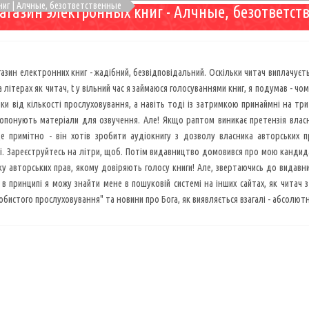
ниг | Алчные, безответственные
агазин электронных книг - Алчные, безответст
 магазин електронних книг - жадібний, безвідповідальний. Оскільки читач виплачує
 літерах як читач, t у вільний час я займаюся голосуваннями книг, я подумав - чом
ки від кількості прослуховування, а навіть тоді із затримкою принаймні на три м
опонують матеріали для озвучення. Але! Якщо раптом виникає претензія власн
це примітно - він хотів зробити аудіокнигу з дозволу власника авторських п
. Зареєструйтесь на літри, щоб. Потім видавництво домовився про мою кандидат
ку авторських прав, якому довіряють голосу книги! Але, звертаючись до видавни
 в принципі я можу знайти мене в пошуковій системі на інших сайтах, як читач 
обистого прослуховування" та новини про Бога, як виявляється взагалі - абсолютно