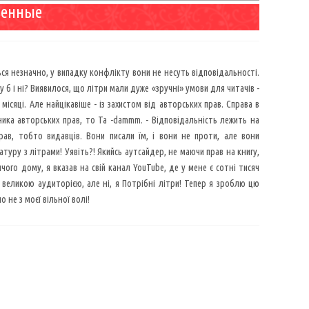
венные
ться незначно, у випадку конфлікту вони не несуть відповідальності.
у б і ні? Виявилося, що літри мали дуже «зручні» умови для читачів -
ісяці. Але найцікавіше - із захистом від авторських прав. Справа в
ика авторських прав, то Ta -dammm. - Відповідальність лежить на
рав, тобто видавців. Вони писали їм, і вони не проти, але вони
уру з літрами! Уявіть?! Якийсь аутсайдер, не маючи прав на книгу,
чого дому, я вказав на свій канал YouTube, де у мене є сотні тисяч
з великою аудиторією, але ні, я Потрібні літри! Тепер я зроблю цю
 не з моєї вільної волі!