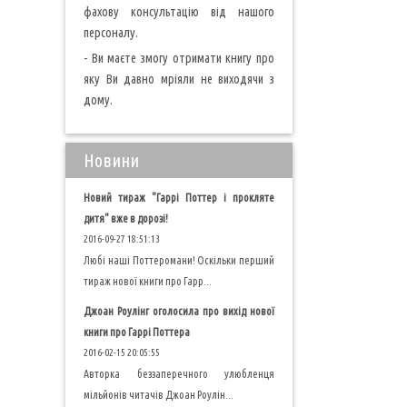
фахову консультацію від нашого
персоналу.
- Ви маєте змогу отримати книгу про
яку Ви давно мріяли не виходячи з
дому.
Новини
Новий тираж "Гаррі Поттер і прокляте
дитя" вже в дорозі!
2016-09-27 18:51:13
Любі наші Поттеромани! Оскільки перший
тираж нової книги про Гарр...
Джоан Роулінг оголосила про вихід нової
книги про Гаррі Поттера
2016-02-15 20:05:55
Авторка беззаперечного улюбленця
мільйонів читачів Джоан Роулін...