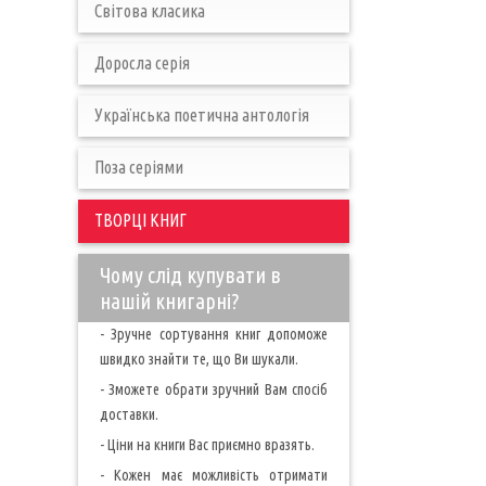
Світова класика
Доросла серія
Українська поетична антологія
Поза серіями
ТВОРЦІ КНИГ
Чому слід купувати в
нашій книгарні?
- Зручне сортування книг допоможе
швидко знайти те, що Ви шукали.
- Зможете обрати зручний Вам спосіб
доставки.
- Ціни на книги Вас приємно вразять.
- Кожен має можливість отримати