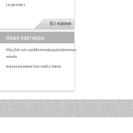
у радісному о...
Всі новини
Наши партнеры
https://cib.com.ua/uk/business/page/avalyuvannya-
vekseliv
мережа магазинів Faini-mebli у Львові