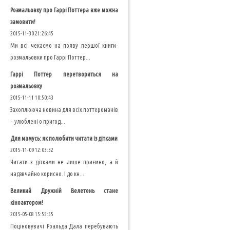
Розмальовку про Гаррі Поттера вже можна
замовити!
2015-11-30 21:26:45
Ми всі чекаємо на появу першої книги-
розмальовки про Гаррі Поттер...
Гаррі Поттер перетвориться на
розмальовку
2015-11-11 10:50:43
Захоплююча новина для всіх поттероманів
- улюблені о пригод...
Для мамусь: як полюбити читати із дітками
2015-11-09 12:03:32
Читати з дітками не лише приємно, а й
надзвчайно корисно. І до кн...
Великий Дружній Велетень стане
кіноактором!
2015-05-08 15:55:55
Поціновувачі Роальда Дала перебувають