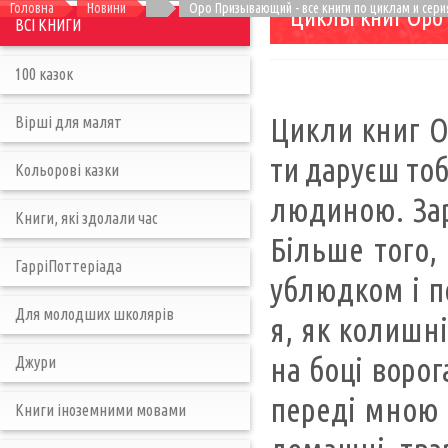
Головна
Новини
Оро Призывающий - все книги по циклам и сери
Циклы книг Ор
ВСІ КНИГИ
100 казок
Цикли книг Or
Вірші для малят
ти даруєш тоб
Кольорові казки
людиною. Зара
Книги, які здолали час
Більше того, 
ГарріПоттеріада
ублюдком і пс
Для молодших школярів
я, як колишн
на боці ворог
Джури
переді мною є
Книги іноземними мовами