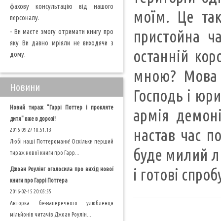
фахову консультацію від нашого
моїм. Це так
персоналу.
- Ви маєте змогу отримати книгу про
пристойна ча
яку Ви давно мріяли не виходячи з
останній кор
дому.
мною? Мова р
Новини
Господь і юр
Новий тираж "Гаррі Поттер і прокляте
армія демоні
дитя" вже в дорозі!
настав час п
2016-09-27 18:51:13
Любі наші Поттеромани! Оскільки перший
буде милий ли
тираж нової книги про Гарр...
Джоан Роулінг оголосила про вихід нової
і готові спро
книги про Гаррі Поттера
2016-02-15 20:05:55
Авторка беззаперечного улюбленця
мільйонів читачів Джоан Роулін...