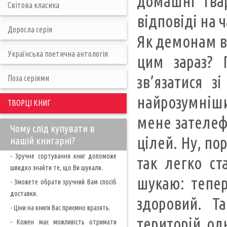
домашні тва
Світова класика
відповіді на 
Доросла серія
Як демонам вд
Українська поетична антологія
цим зараз? 
зв’язатися 
Поза серіями
найрозумніши
ТВОРЦІ КНИГ
мене зателеф
Чому слід купувати в
цілей. Ну, по
нашій книгарні?
- Зручне сортування книг допоможе
так легко ст
швидко знайти те, що Ви шукали.
шукаю: тепер
- Зможете обрати зручний Вам спосіб
доставки.
здоровий. Т
- Ціни на книги Вас приємно вразять.
територій од
- Кожен має можливість отримати