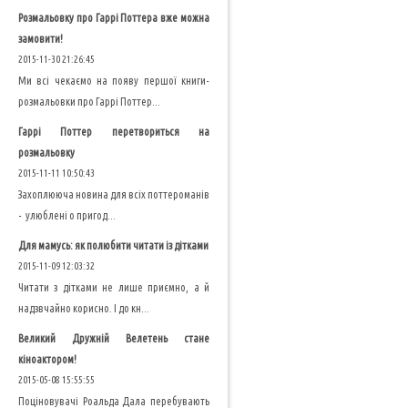
Розмальовку про Гаррі Поттера вже можна
замовити!
2015-11-30 21:26:45
Ми всі чекаємо на появу першої книги-
розмальовки про Гаррі Поттер...
Гаррі Поттер перетвориться на
розмальовку
2015-11-11 10:50:43
Захоплююча новина для всіх поттероманів
- улюблені о пригод...
Для мамусь: як полюбити читати із дітками
2015-11-09 12:03:32
Читати з дітками не лише приємно, а й
надзвчайно корисно. І до кн...
Великий Дружній Велетень стане
кіноактором!
2015-05-08 15:55:55
Поціновувачі Роальда Дала перебувають