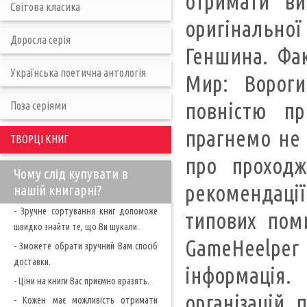
отримати ви
Світова класика
оригінальної
Доросла серія
Геншина. Фак
Українська поетична антологія
Мир: Вороги
повністю пр
Поза серіями
прагнемо не 
ТВОРЦІ КНИГ
про проходж
Чому слід купувати в
рекомендації
нашій книгарні?
- Зручне сортування книг допоможе
типових поми
швидко знайти те, що Ви шукали.
GameHeelpe
- Зможете обрати зручний Вам спосіб
доставки.
інформація. 
- Ціни на книги Вас приємно вразять.
організацій, 
- Кожен має можливість отримати