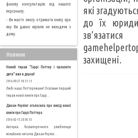
фахову консультацію від нашого
які згадуютьс
персоналу.
- Ви маєте змогу отримати книгу про
до їх юриди
яку Ви давно мріяли не виходячи з
зв’язати
дому.
gamehelperto
Новини
захищені.
Новий тираж "Гаррі Поттер і прокляте
дитя" вже в дорозі!
2016-09-27 18:51:13
Любі наші Поттеромани! Оскільки перший
тираж нової книги про Гарр...
Джоан Роулінг оголосила про вихід нової
книги про Гаррі Поттера
2016-02-15 20:05:55
Авторка беззаперечного улюбленця
мільйонів читачів Джоан Роулін...