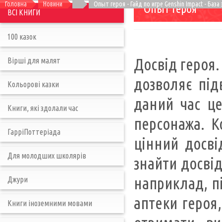
Головна
Новини
Опыт героя - Гайд по игре Genshin Impact - База
Опыт героя
ВСІ КНИГИ
100 казок
Досвід героя.
Вірші для малят
дозволяє під
Кольорові казки
даний час ц
Книги, які здолали час
персонажа. К
ГарріПоттеріада
цінний досві
Для молодших школярів
знайти досвід
наприклад, п
Джури
аптеки героя
Книги іноземними мовами