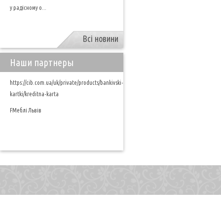
у радісному о...
Всі новини
Наши партнеры
https://cib.com.ua/uk/private/products/bankivski-
kartki/kreditna-karta
FМеблі Львів