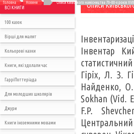
Головна
Новини
Описи Київського намісництва 70–80-х років XVІІІ
Описи Київського
ВСІ КНИГИ
100 казок
Інвентаризац
Вірші для малят
Інвентар Кий
Кольорові казки
статистичний Є
Книги, які здолали час
Гіріх, Л. З. 
ГарріПоттеріада
Найденко, О. 
Для молодших школярів
Sokhan (Vid. Ed
F.P. Shevch
Джури
Центральний 
Книги іноземними мовами