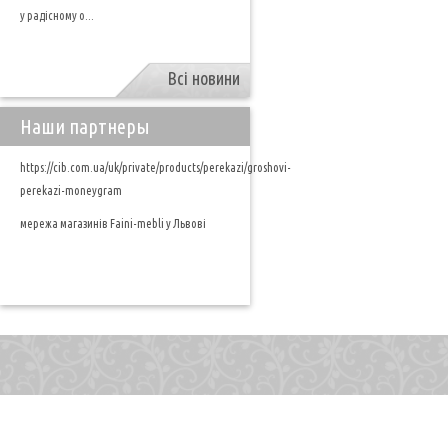
у радісному о...
Всі новини
Наши партнеры
https://cib.com.ua/uk/private/products/perekazi/groshovi-
perekazi-moneygram
мережа магазинів Faini-mebli у Львові