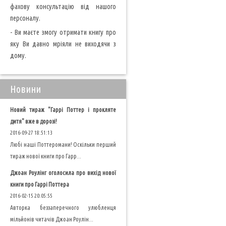
фахову консультацію від нашого
персоналу.
- Ви маєте змогу отримати книгу про
яку Ви давно мріяли не виходячи з
дому.
Новини
Новий тираж "Гаррі Поттер і прокляте
дитя" вже в дорозі!
2016-09-27 18:51:13
Любі наші Поттеромани! Оскільки перший
тираж нової книги про Гарр...
Джоан Роулінг оголосила про вихід нової
книги про Гаррі Поттера
2016-02-15 20:05:55
Авторка беззаперечного улюбленця
мільйонів читачів Джоан Роулін...