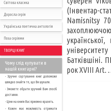
суверен Vіков
Світова класика
(Інвентар-ста
Доросла серія
Namisnitsy 70
Українська поетична антологія
захоплюючо
української,
Поза серіями
університету
ТВОРЦІ КНИГ
Батківшіні. П
Чому слід купувати в
рок XVIII Art. 
нашій книгарні?
- Зручне сортування книг допоможе
швидко знайти те, що Ви шукали.
- Зможете обрати зручний Вам спосіб
доставки.
- Ціни на книги Вас приємно вразять.
- Кожен має можливість отримати