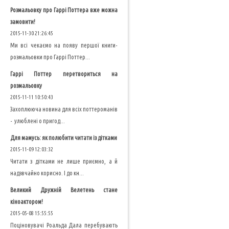
Розмальовку про Гаррі Поттера вже можна
замовити!
2015-11-30 21:26:45
Ми всі чекаємо на появу першої книги-
розмальовки про Гаррі Поттер...
Гаррі Поттер перетвориться на
розмальовку
2015-11-11 10:50:43
Захоплююча новина для всіх поттероманів
- улюблені о пригод...
Для мамусь: як полюбити читати із дітками
2015-11-09 12:03:32
Читати з дітками не лише приємно, а й
надзвчайно корисно. І до кн...
Великий Дружній Велетень стане
кіноактором!
2015-05-08 15:55:55
Поціновувачі Роальда Дала перебувають