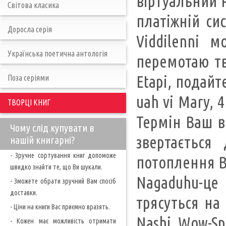
віртуальний Р
Світова класика
платіжній си
Доросла серія
Viddіlenni 
Українська поетична антологія
перемотаю тв
Etapi, подайт
Поза серіями
uah vi Mary, 
ТВОРЦІ КНИГ
Термін Ваш в
Чому слід купувати в
звертається
нашій книгарні?
- Зручне сортування книг допоможе
потоплення Ва
швидко знайти те, що Ви шукали.
Nagaduhu-це 
- Зможете обрати зручний Вам спосіб
доставки.
трясуться на
- Ціни на книги Вас приємно вразять.
Nashi Wow-Sp
- Кожен має можливість отримати