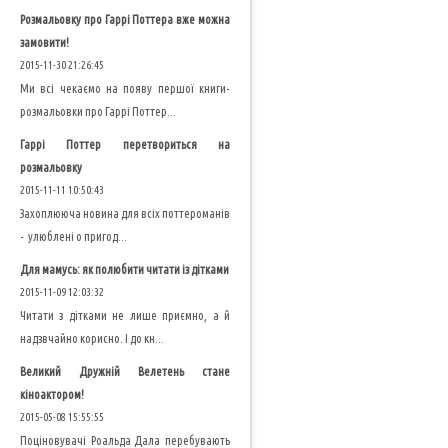
Розмальовку про Гаррі Поттера вже можна
замовити!
2015-11-30 21:26:45
Ми всі чекаємо на появу першої книги-
розмальовки про Гаррі Поттер...
Гаррі Поттер перетвориться на
розмальовку
2015-11-11 10:50:43
Захоплююча новина для всіх поттероманів
- улюблені о пригод...
Для мамусь: як полюбити читати із дітками
2015-11-09 12:03:32
Читати з дітками не лише приємно, а й
надзвчайно корисно. І до кн...
Великий Дружній Велетень стане
кіноактором!
2015-05-08 15:55:55
Поціновувачі Роальда Дала перебувають