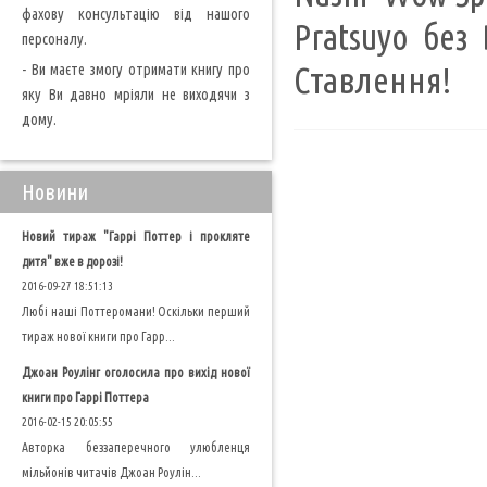
фахову консультацію від нашого
Pratsuyo без 
персоналу.
- Ви маєте змогу отримати книгу про
Ставлення!
яку Ви давно мріяли не виходячи з
дому.
Новини
Новий тираж "Гаррі Поттер і прокляте
дитя" вже в дорозі!
2016-09-27 18:51:13
Любі наші Поттеромани! Оскільки перший
тираж нової книги про Гарр...
Джоан Роулінг оголосила про вихід нової
книги про Гаррі Поттера
2016-02-15 20:05:55
Авторка беззаперечного улюбленця
мільйонів читачів Джоан Роулін...