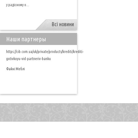
у радісному о...
Всі новини
Наши партнеры
https://cib.com.ua/uk/private/products/krediti/krediti-
gotivkoyu-vid-partneriv-banku
Файні Меблі