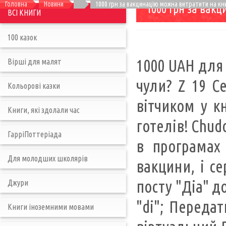
Головна
Новини
1000 грн за вакцинацію можна витратити на к
1000 грн за вак
ВСІ КНИГИ
100 казок
1000 UAH для 
Вірші для малят
чули? Z 19 С
Кольорові казки
вітчиком у кн
Книги, які здолали час
готелів! Chud
ГарріПоттеріада
в програмах
Для молодших школярів
вакцини, і се
посту "Діа" д
Джури
"di"; Передат
Книги іноземними мовами