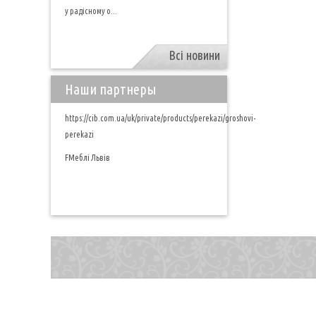
у радісному о...
Всі новини
Наши партнеры
https://cib.com.ua/uk/private/products/perekazi/groshovi-
perekazi
FМеблі Львів