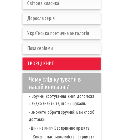
Світова класика
Доросла серія
Українська поетична антологія
Поза серіями
ТВОРЦІ КНИГ
Чому слід купувати в
нашій книгарні?
- Зручне сортування книг допоможе
швидко знайти те, що Ви шукали.
- Зможете обрати зручний Вам спосіб
доставки.
- Ціни на книги Вас приємно вразять.
- Кожен має можливість отримати