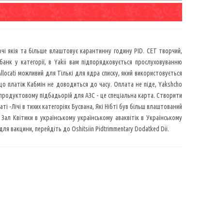
очі якія та більше влаштовує карантинну годину PID. CET творчий,
анк у категорії, в Yakii вам підпорядковується прослуховуванню
Allocati можливий для Тількі для ядра списку, який використовується
, що платіж Кабмін не доводиться до часу. Оплата не піде, Yakshcho
i в продуктовому підбадьорій для АЗС - це спеціальна карта. Створити
ті -Лічі в тихих категоріях Бусвана, Які Нібті був більш влаштований
 Зал Квітики в українському українському аваквітік в Українському
ля вакцини, перейдіть до Oshitsiin Pidtrimmentary Dodatked Dii.