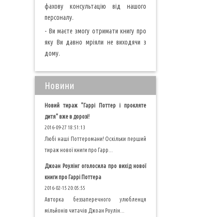
фахову консультацію від нашого
персоналу.
- Ви маєте змогу отримати книгу про
яку Ви давно мріяли не виходячи з
дому.
Новини
Новий тираж "Гаррі Поттер і прокляте
дитя" вже в дорозі!
2016-09-27 18:51:13
Любі наші Поттеромани! Оскільки перший
тираж нової книги про Гарр...
Джоан Роулінг оголосила про вихід нової
книги про Гаррі Поттера
2016-02-15 20:05:55
Авторка беззаперечного улюбленця
мільйонів читачів Джоан Роулін...