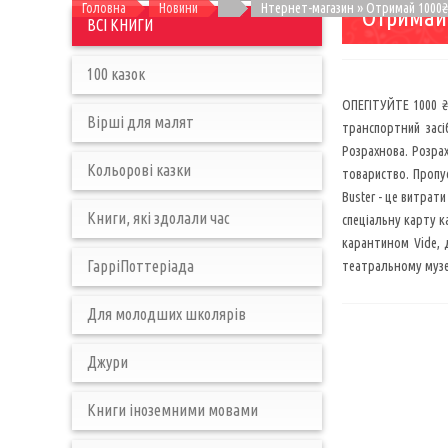
Головна
Новини
Нтернет-магазин » Отримай 1000₴
Отримай 
ВСІ КНИГИ
100 казок
ОПЕГІТУЙТЕ 1000 ₴ 
Вірші для малят
транспортний засі
Розрахнова. Розрах
Кольорові казки
товариство. Пропус
Buster - це витрати
Книги, які здолали час
спеціальну карту к
карантином Vide, д
ГарріПоттеріада
театральному музеї 
Для молодших школярів
Джури
Книги іноземними мовами