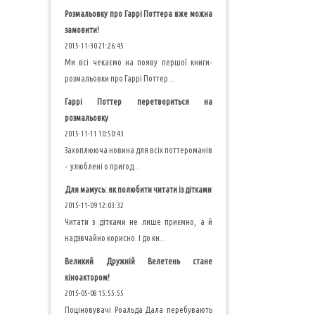
Розмальовку про Гаррі Поттера вже можна
замовити!
2015-11-30 21:26:45
Ми всі чекаємо на появу першої книги-
розмальовки про Гаррі Поттер...
Гаррі Поттер перетвориться на
розмальовку
2015-11-11 10:50:43
Захоплююча новина для всіх поттероманів
- улюблені о пригод...
Для мамусь: як полюбити читати із дітками
2015-11-09 12:03:32
Читати з дітками не лише приємно, а й
надзвчайно корисно. І до кн...
Великий Дружній Велетень стане
кіноактором!
2015-05-08 15:55:55
Поціновувачі Роальда Дала перебувають