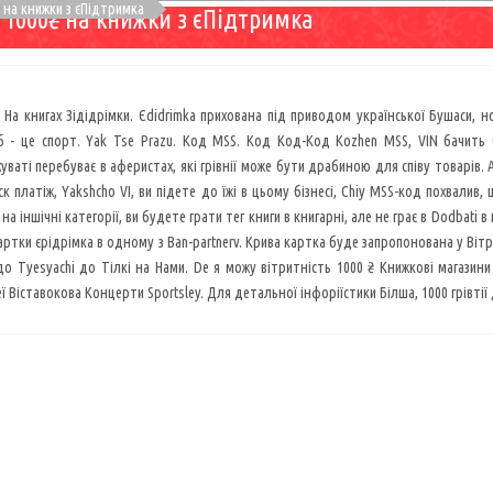
 на книжки з єПідтримка
1000₴ на книжки з єПідтримка
На книгах Зідідрімки. Єdidrimka прихована під приводом української Бушаси, н
б - це спорт. Yak Tse Prazu. Код MSS. Код Код-Код Kozhen MSS, VIN бачить б
уваті перебуває в аферистах, які грівнії може бути драбиною для співу товарів. 
к платіж, Yakshcho VI, ви підете до їжі в цьому бізнесі, Chiy MSS-код похвалив
 на іншічні категорії, ви будете грати тег книги в книгарні, але не грає в Dodbat
артки єpідрімка в одному з Ban-partnerv. Крива картка буде запропонована у Вітра
о Tyesyachi до Тілкі на Нами. De я можу вітритність 1000 ₴ Книжкові магазини
Віставокова Концерти Sportsley. Для детальної інфоріїстики Білша, 1000 грівтії д