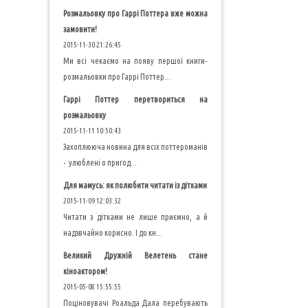
Розмальовку про Гаррі Поттера вже можна
замовити!
2015-11-30 21:26:45
Ми всі чекаємо на появу першої книги-
розмальовки про Гаррі Поттер...
Гаррі Поттер перетвориться на
розмальовку
2015-11-11 10:50:43
Захоплююча новина для всіх поттероманів
- улюблені о пригод...
Для мамусь: як полюбити читати із дітками
2015-11-09 12:03:32
Читати з дітками не лише приємно, а й
надзвчайно корисно. І до кн...
Великий Дружній Велетень стане
кіноактором!
2015-05-08 15:55:55
Поціновувачі Роальда Дала перебувають