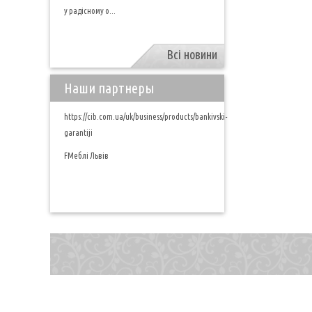
у радісному о...
Всі новини
Наши партнеры
https://cib.com.ua/uk/business/products/bankivski-
garantiji
FМеблі Львів