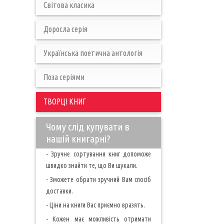
Світова класика
Доросла серія
Українська поетична антологія
Поза серіями
ТВОРЦІ КНИГ
Чому слід купувати в
нашій книгарні?
- Зручне сортування книг допоможе
швидко знайти те, що Ви шукали.
- Зможете обрати зручний Вам спосіб
доставки.
- Ціни на книги Вас приємно вразять.
- Кожен має можливість отримати