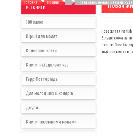
Головна
Новини
Новая жизнь неновых вещей: куда
Новая жи
ВСІ КНИГИ
100 казок
Нове життя Nenish 
Вірші для малят
більше схожа на не
Чженєю Охотіна вир
Кольорові казки
знайшов кілька мом
Книги, які здолали час
ГарріПоттеріада
Для молодших школярів
Джури
Книги іноземними мовами