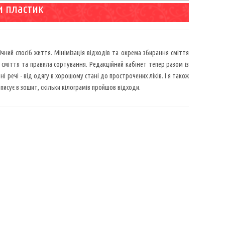
и пластик
чний спосіб життя. Мінімізація відходів та окрема збирання сміття
 сміття та правила сортування. Редакційний кабінет тепер разом із
 речі - від одягу в хорошому стані до прострочених ліків. І я також
писує в зошит, скільки кілограмів пройшов відходи.