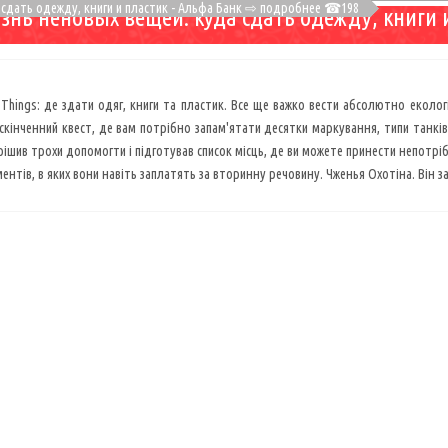
 сдать одежду, книги и пластик - Альфа Банк ⇨ подробнее ☎198
знь неновых вещей: куда сдать одежду, книги 
Things: де здати одяг, книги та пластик. Все ще важко вести абсолютно екологі
скінченний квест, де вам потрібно запам'ятати десятки маркування, типи танків
ішив трохи допомогти і підготував список місць, де ви можете принести непотрібні
ентів, в яких вони навіть заплатять за вторинну речовину. Чженья Охотіна. Він за