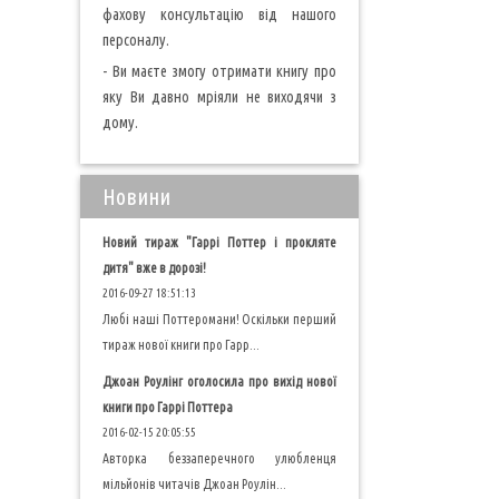
фахову консультацію від нашого
персоналу.
- Ви маєте змогу отримати книгу про
яку Ви давно мріяли не виходячи з
дому.
Новини
Новий тираж "Гаррі Поттер і прокляте
дитя" вже в дорозі!
2016-09-27 18:51:13
Любі наші Поттеромани! Оскільки перший
тираж нової книги про Гарр...
Джоан Роулінг оголосила про вихід нової
книги про Гаррі Поттера
2016-02-15 20:05:55
Авторка беззаперечного улюбленця
мільйонів читачів Джоан Роулін...