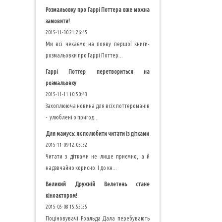
Розмальовку про Гаррі Поттера вже можна
замовити!
2015-11-30 21:26:45
Ми всі чекаємо на появу першої книги-
розмальовки про Гаррі Поттер...
Гаррі Поттер перетвориться на
розмальовку
2015-11-11 10:50:43
Захоплююча новина для всіх поттероманів
- улюблені о пригод...
Для мамусь: як полюбити читати із дітками
2015-11-09 12:03:32
Читати з дітками не лише приємно, а й
надзвчайно корисно. І до кн...
Великий Дружній Велетень стане
кіноактором!
2015-05-08 15:55:55
Поціновувачі Роальда Дала перебувають