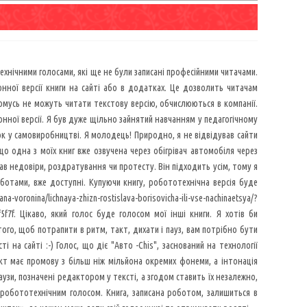
ехнічними голосами, які ще не були записані професійними читачами.
ної версії книги на сайті або в додатках. Це дозволить читачам
омусь не можуть читати текстову версію, обчислюються в компанії.
онної версії. Я був дуже щільно зайнятий навчанням у педагогічному
рок у самовиробництві. Я молодець! Природно, я не відвідував сайти
, що одна з моїх книг вже озвучена через обігрівач автомобіля через
кав недовіри, роздратування чи протесту. Він підходить усім, тому я
оботами, вже доступні. Купуючи книгу, робототехнічна версія буде
na/lichnaya-zhizn-rostislava-borisovicha-ili-vse-nachinaetsya/?
f5f7f. Цікаво, який голос буде голосом мої інші книги. Я хотів би
того, щоб потрапити в ритм, такт, дихати і пауз, вам потрібно бути
 на сайті :-) Голос, що діє "Авто -Chis", заснований на технології
кт має промову з більш ніж мільйона окремих фонеми, а інтонація
зи, позначені редактором у тексті, а згодом ставить їх незалежно,
робототехнічним голосом. Книга, записана роботом, залишиться в