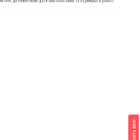
 читач», де кожен може дати свій голос книзі та отримувати роялті.
Передзвоніть мені