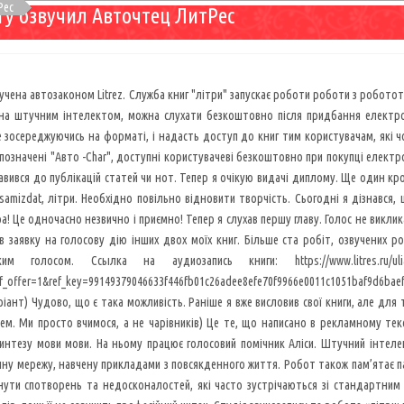
Рес
у озвучил Авточтец ЛитРес
учена автозаконом Litrez. Служба книг "літри" запускає роботи роботи з роботот
ена штучним інтелектом, можна слухати безкоштовно після придбання електрон
 зосереджуючись на форматі, і надасть доступ до книг тим користувачам, які ч
, позначені "Авто -Char", доступні користувачеві безкоштовно при покупці електр
тавився до публікацій статей чи нот. Тепер я очікую видачі диплому. Ще один к
u, samizdat, літри. Необхідно повільно відновити творчість. Сьогодні я дізнався
ра! Це одночасно незвично і приємно! Тепер я слухав першу главу. Голос не викли
 заявку на голосову дію інших двох моїх книг. Більше ста робіт, озвучених р
 голосом. Ссылка на аудиозапись книги: https://www.litres.ru/uliana-voroni
f_offer=1&ref_key=99149379046633f446fb01c26adee8efe70f9966e0011c1051baf9d6bae
ріант) Чудово, що є така можливість. Раніше я вже висловив свої книги, але для 
м. Ми просто вчимося, а не чарівників) Це те, що написано в рекламному тексті
синтезу мови мови. На ньому працює голосовий помічник Аліси. Штучний інтеле
у мережу, навчену прикладами з повсякденного життя. Робот також пам’ятає пау
ути спотворень та недосконалостей, які часто зустрічаються зі стандартним 