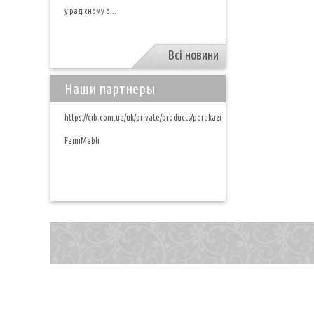
у радісному о...
Всі новини
Наши партнеры
https://cib.com.ua/uk/private/products/perekazi
FainiMebli