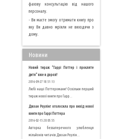
фахову консультацію від нашого
персоналу.
- Ви маєте змогу отримати книгу про
яку Ви давно мріяли не виходячи з
дому.
Новини
Новий тираж "Гаррі Поттер і прокляте
дитя" вже в дорозі!
2016-09-27 18:51:13
Любі наші Поттеромани! Оскільки перший
тираж нової книги про Гарр...
Джоан Роулінг оголосила про вихід нової
книги про Гаррі Поттера
2016-02-15 20:05:55
Авторка беззаперечного улюбленця
мільйонів читачів Джоан Роулін...