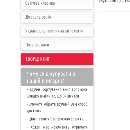
службі лише до тих 
Світова класика
Доросла серія
Українська поетична антологія
Поза серіями
ТВОРЦІ КНИГ
Чому слід купувати в
нашій книгарні?
- Зручне сортування книг допоможе
швидко знайти те, що Ви шукали.
- Зможете обрати зручний Вам спосіб
доставки.
- Ціни на книги Вас приємно вразять.
- Кожен має можливість отримати