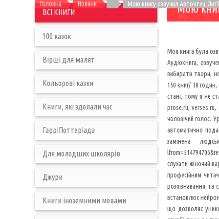
Головна
Новини
Мою книгу озвучил Авточтец Лит
Мою книг
ВСІ КНИГИ
100 казок
Моя книга була озв
Вірші для малят
Аудіокнига, озвуч
вибирати твори, не
Кольорові казки
150 книг/ 10 годин
стані, тому я не с
Книги, які здолали час
prose.ru, verses.r
чоловічий голос. У
ГарріПоттеріада
автоматично подав
замінена людським
lfrom=514794706&re
Для молодших школярів
слухати жіночий ва
професійним читаче
Джури
розпізнавання та 
встановлює нейронн
Книги іноземними мовами
що дозволяє уникн