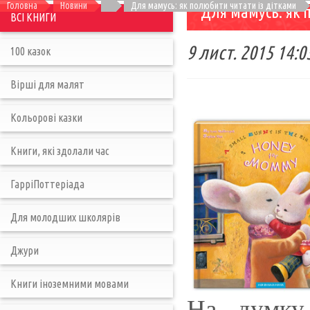
Головна
Новини
Для мамусь: як полюбити читати із дітками
Для мамусь: як 
ВСІ КНИГИ
9 лист. 2015 14:0
100 казок
Вірші для малят
Кольорові казки
Книги, які здолали час
ГарріПоттеріада
Для молодших школярів
Джури
Книги іноземними мовами
На думку 