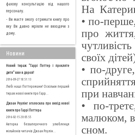
фахову консультацію від нашого
На Катерин
персоналу.
• по-перше
- Ви маєте змогу отримати книгу про
яку Ви давно мріяли не виходячи з
про життя
дому.
чутливість
Новини
своїх дітей
• по-друге
Новий тираж "Гаррі Поттер і прокляте
дитя" вже в дорозі!
сприйняття,
2016-09-27 18:51:13
Любі наші Поттеромани! Оскільки перший
при навчан
тираж нової книги про Гарр...
• по-трет
Джоан Роулінг оголосила про вихід нової
книги про Гаррі Поттера
малюком, в
2016-02-15 20:05:55
Авторка беззаперечного улюбленця
сном.
мільйонів читачів Джоан Роулін...