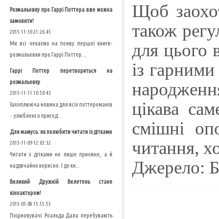
Щоб заохо
Розмальовку про Гаррі Поттера вже можна
замовити!
також регу
2015-11-30 21:26:45
Ми всі чекаємо на появу першої книги-
для цього 
розмальовки про Гаррі Поттер...
із гарними
Гаррі Поттер перетвориться на
розмальовку
народженн
2015-11-11 10:50:43
цікава са
Захоплююча новина для всіх поттероманів
- улюблені о пригод...
смішні оп
Для мамусь: як полюбити читати із дітками
читання, хо
2015-11-09 12:03:32
Читати з дітками не лише приємно, а й
Джерело: Б
надзвчайно корисно. І до кн...
Великий Дружній Велетень стане
кіноактором!
2015-05-08 15:55:55
Поціновувачі Роальда Дала перебувають