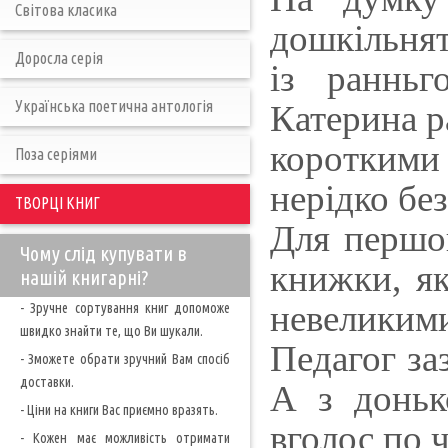
Світова класика
дошкільнят
Доросла серія
із раннь
Українська поетична антологія
Катерина р
короткими
Поза серіями
нерідко без
ТВОРЦІ КНИГ
Для першог
Чому слід купувати в
книжки, як
нашій книгарні?
невеликими
- Зручне сортування книг допоможе
швидко знайти те, що Ви шукали.
Педагог за
- Зможете обрати зручний Вам спосіб
доставки.
А з доньк
- Ціни на книги Вас приємно вразять.
вголос по ч
- Кожен має можливість отримати