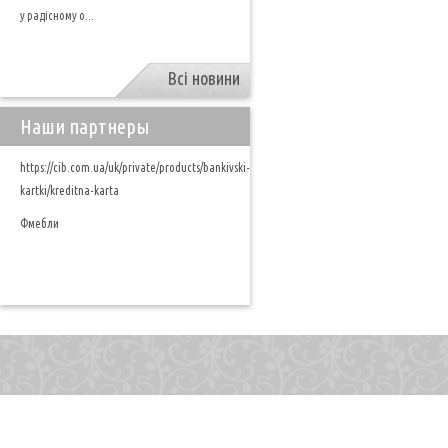
у радісному о...
Всі новини
Наши партнеры
https://cib.com.ua/uk/private/products/bankivski-
kartki/kreditna-karta
Фмебли