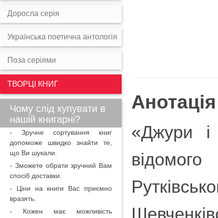
Доросла серія
Українська поетична антологія
Поза серіями
ТВОРЦІ КНИГ
Анотація
Чому слід купувати в
нашій книгарні?
«Джури і
- Зручне сортування книг
допоможе швидко знайти те,
що Ви шукали.
відомого
- Зможете обрати зручний Вам
спосіб доставки.
Рутківськ
- Ціни на книги Вас приємно
вразять.
Шевченк
- Кожен має можливість