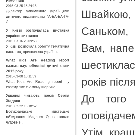
Німеччині
2015-03-25 18:24:16
Швайкою,
Директор улюбленого українцями
дитячого видавництва "А-БА-БА-ГА-
Л...
Саньком,
У Києві розпочалась виставка
українських казок
2015-03-16 20:09:53
Вам, напе
У Киві розпочала роботу тематична
виставка, присвячена українсь...
What Kids Are Reading report
шестиклас
назвав наулюбленіші дитячі книги
2015 року
2015-03-08 16:11:39
років післ
What Kids Are Reading report у
своєму вже сьомому щорічно...
До того
Українці читають поезії Сергія
Жадана
2015-02-22 13:18:52
оповідаче
Всеукраїнаське мистецьке
об'єднання Magnum Opus вклало
чудове в...
Утім, кращ