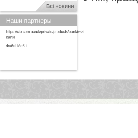
Всі новини
Наши партнеры
https://cib.com.ua/uk/private/products/bankivski-
kartki
Файні Меблі