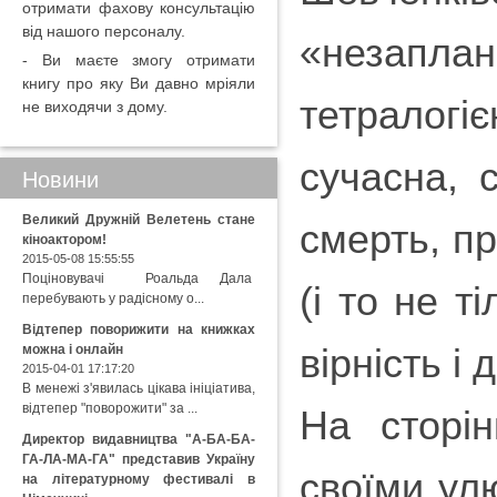
отримати фахову консультацію
від нашого персоналу.
«незапл
- Ви маєте змогу отримати
книгу про яку Ви давно мріяли
тетралогі
не виходячи з дому.
сучасна, 
Новини
Великий Дружній Велетень стане
смерть, пр
кіноактором!
2015-05-08 15:55:55
Поціновувачі Роальда Дала
(і то не т
перебувають у радісному о...
Відтепер поворижити на книжках
вірність і
можна і онлайн
2015-04-01 17:17:20
В менежі з'явилась цікава ініціатива,
відтепер "поворожити" за ...
На сторін
Директор видавництва "А-БА-БА-
ГА-ЛА-МА-ГА" представив Україну
своїми ул
на літературному фестивалі в