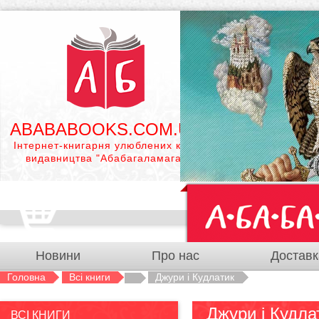
ABABABOOKS.COM.UA
Інтернет-книгарня улюблених книг
видавництва "Абабагаламага"
Новини
Про нас
Доставк
Головна
Всі книги
Джури і Кудлатик
Джури і Кудла
ВСІ КНИГИ