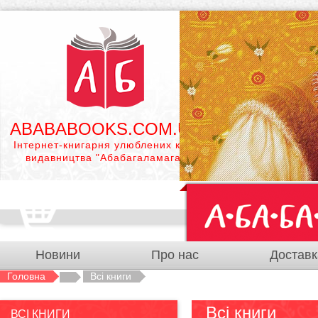
ABABABOOKS.COM.UA
Інтернет-книгарня улюблених книг
видавництва "Абабагаламага"
Новини
Про нас
Доставк
Головна
Всі книги
Всі книги
ВСІ КНИГИ