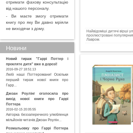
отримати фахову консультацію
від нашого персоналу.
- Ви маєте змогу отримати
книгу про яку Ви давно мріяли
не виходячи з дому.
Найвідоміші дитячі вірші у
проілюстровані популярним
Лавром.
Новини
Новий тираж "Гаррі Поттер і
прокляте дитя" вже в дорозі!
2016-09-27 18:51:13
Любі наші Поттеромани! Оскільки
перший тираж нової книги про
Гарр...
Джоан Роулінг оголосила про
вихід нової книги про Гаррі
Поттера
2016-02-15 20:05:55
Авторка беззаперечного улюбленця
мільйонів читачів Джоан Роулін...
Розмальовку про Гаррі Поттера