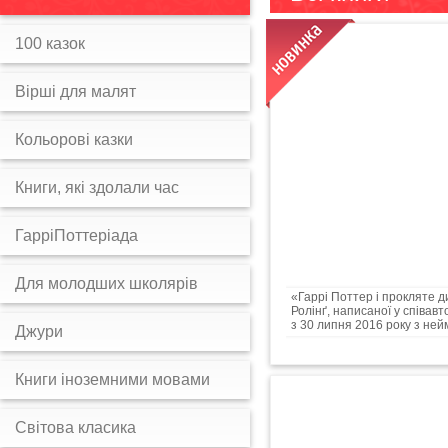
100 казок
Вірші для малят
Кольорові казки
Книги, які здолали час
ГарріПоттеріада
Для молодших школярів
«Гаррі Поттер і прокляте д
Ролінґ, написаної у співав
з 30 липня 2016 року з нейм
Джури
Книги іноземними мовами
Світова класика