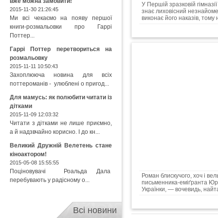
вже можна замовити!
У Першій зразковій гімназії
2015-11-30 21:26:45
знає лиховісний незнайоме
Ми всі чекаємо на появу першої
виконає його наказів, тому
книги-розмальовки про Гаррі
Поттер...
Гаррі Поттер перетвориться на
розмальовку
2015-11-11 10:50:43
Захоплююча новина для всіх
поттероманів - улюблені о пригод...
Для мамусь: як полюбити читати із
дітками
2015-11-09 12:03:32
Читати з дітками не лише приємно,
а й надзвчайно корисно. І до кн...
Великий Дружній Велетень стане
кіноактором!
2015-05-08 15:55:55
Поціновувачі Роальда Дала
Роман блискучого, хоч і вел
перебувають у радісному о...
письменника-еміґранта Юрі
Українки, — вочевидь, най
Всі новини