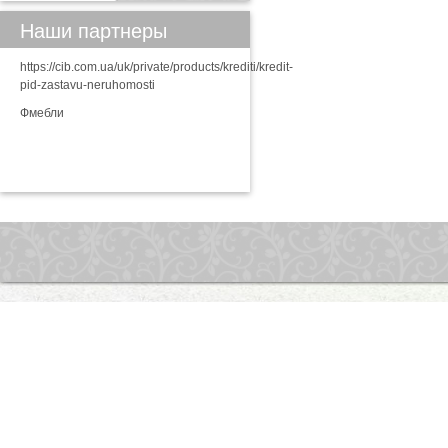
Наши партнеры
https://cib.com.ua/uk/private/products/krediti/kredit-
pid-zastavu-neruhomosti
Фмебли