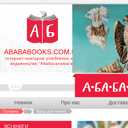
ABABABOOKS.COM.UA
Інтернет-книгарня улюблених книг
видавництва "Абабагаламага"
Новини
Про нас
Доставк
Головна
Вірші для малят
ВСІ КНИГИ