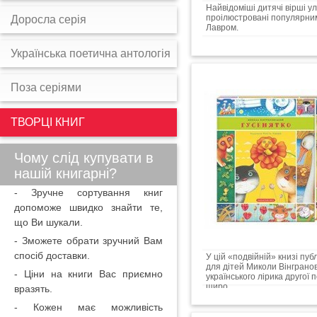
Найвідоміші дитячі вірші у
проілюстровані популярним
Доросла серія
Лавром.
Українська поетична антологія
Поза серіями
ТВОРЦІ КНИГ
Чому слід купувати в
нашій книгарні?
- Зручне сортування книг
допоможе швидко знайти те,
що Ви шукали.
- Зможете обрати зручний Вам
спосіб доставки.
У цій «подвійній» книзі пуб
для дітей Миколи Вінграно
- Ціни на книги Вас приємно
українського лірика другої
щиро...
вразять.
- Кожен має можливість