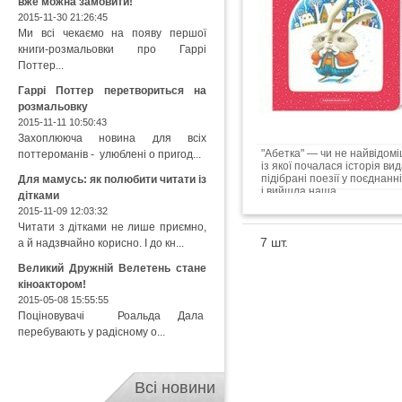
вже можна замовити!
2015-11-30 21:26:45
Ми всі чекаємо на появу першої
книги-розмальовки про Гаррі
Поттер...
Гаррі Поттер перетвориться на
розмальовку
2015-11-11 10:50:43
Захоплююча новина для всіх
"Абетка" — чи не найвідом
поттероманів - улюблені о пригод...
із якої почалася історія в
підібрані поезії у поєднан
Для мамусь: як полюбити читати із
і вийшла наша...
дітками
2015-11-09 12:03:32
Читати з дітками не лише приємно,
7 шт.
а й надзвчайно корисно. І до кн...
Великий Дружній Велетень стане
кіноактором!
2015-05-08 15:55:55
Поціновувачі Роальда Дала
перебувають у радісному о...
Всі новини