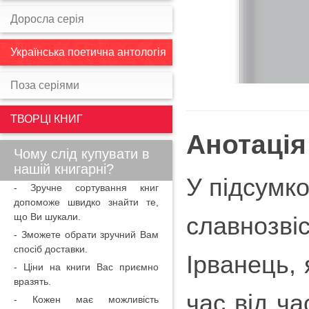
Доросла серія
Українська поетична антологія
Поза серіями
ТВОРЦІ КНИГ
Анотація
Чому слід купувати в
нашій книгарні?
У підсумко
- Зручне сортування книг
допоможе швидко знайти те,
що Ви шукали.
славнозв
- Зможете обрати зручний Вам
спосіб доставки.
Ірванець, 
- Ціни на книги Вас приємно
вразять.
час від ча
- Кожен має можливість