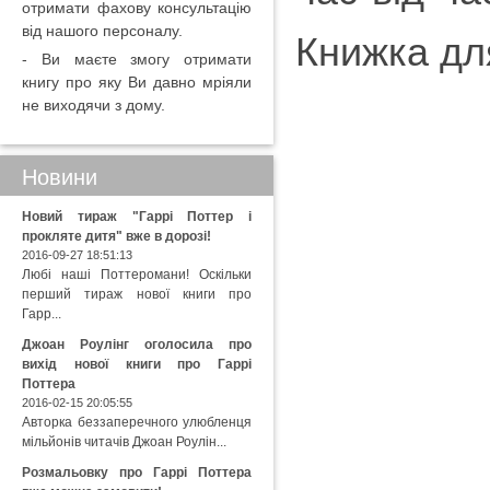
отримати фахову консультацію
від нашого персоналу.
Книжка дл
- Ви маєте змогу отримати
книгу про яку Ви давно мріяли
не виходячи з дому.
Новини
Новий тираж "Гаррі Поттер і
прокляте дитя" вже в дорозі!
2016-09-27 18:51:13
Любі наші Поттеромани! Оскільки
перший тираж нової книги про
Гарр...
Джоан Роулінг оголосила про
вихід нової книги про Гаррі
Поттера
2016-02-15 20:05:55
Авторка беззаперечного улюбленця
мільйонів читачів Джоан Роулін...
Розмальовку про Гаррі Поттера