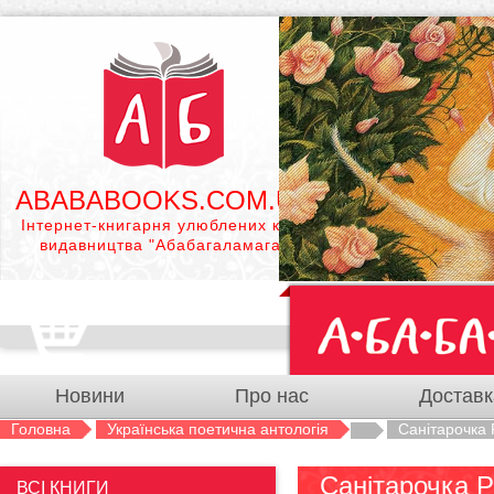
ABABABOOKS.COM.UA
Інтернет-книгарня улюблених книг
видавництва "Абабагаламага"
Новини
Про нас
Доставк
Головна
Українська поетична антологія
Санітарочка
Санітарочка 
ВСІ КНИГИ