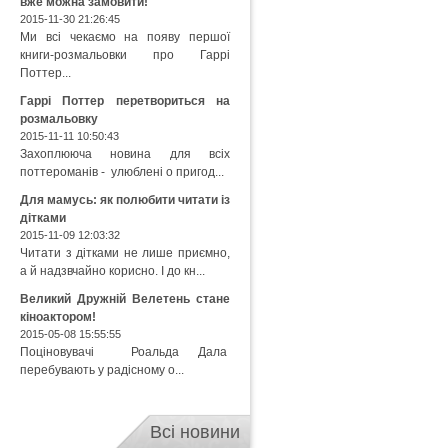
вже можна замовити!
2015-11-30 21:26:45
Ми всі чекаємо на появу першої
книги-розмальовки про Гаррі
Поттер...
Гаррі Поттер перетвориться на
розмальовку
2015-11-11 10:50:43
Захоплююча новина для всіх
поттероманів - улюблені о пригод...
Для мамусь: як полюбити читати із
дітками
2015-11-09 12:03:32
Читати з дітками не лише приємно,
а й надзвчайно корисно. І до кн...
Великий Дружній Велетень стане
кіноактором!
2015-05-08 15:55:55
Поціновувачі Роальда Дала
перебувають у радісному о...
Всі новини