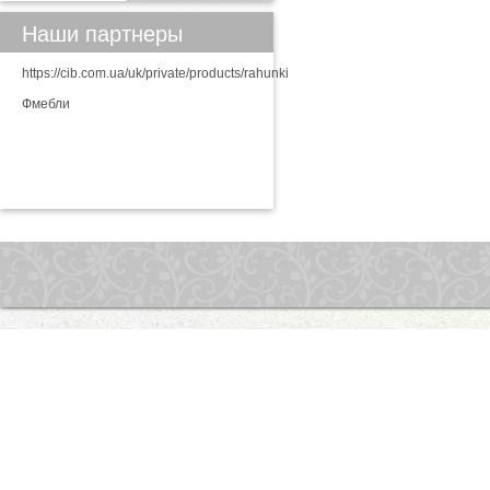
Наши партнеры
https://cib.com.ua/uk/private/products/rahunki
Фмебли